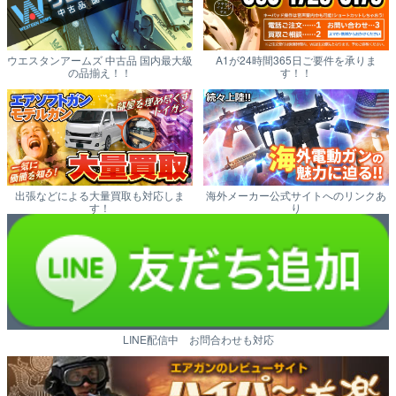
ウエスタンアームズ 中古品 国内最大級
A1が24時間365日ご要件を承りま
の品揃え！！
す！！
出張などによる大量買取も対応しま
海外メーカー公式サイトへのリンクあ
す！
り
LINE配信中 お問合わせも対応