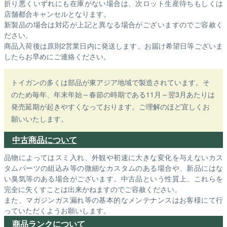
折り悪くいずれにも在庫がない場合は、次ロット生産待ちもしくは
店舗都合キャンセルとなります。
新製品の場合は対応が上記と異なる場合がございますのでご容赦く
ださい。
商品入荷後は原則2営業日内に発送します。お届け希望日等ございま
したらお早めにご連絡ください。
トイガンの多くは部品が東アジア地域で製造されています。そ
のため毎年、年末年始～春節の時期である11月～翌3月あたりは
発売延期が起きやすくなっております。ご理解のほど宜しくお
願いいたします。
中古商品について
品物によってはスミ入れ、外観や初速に大きな変化を与えないカス
タムパーツの組込み等の微細なカスタムのある場合や、新品にはな
い臭気等のある場合がございます。中古品という性質上、これらを
完全に失くすことは出来かねますのでご容赦ください。
また、マガジンガス漏れ等の基本的なメンテナンスはお客様にて行
っていただくようお願いします。
商品ランクについて