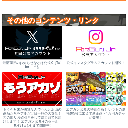
その他のコンテンツ・リンク
最新商品のお知らせなどは公式X（Twit
公式インスタグラムアカウント開設！
ter）でも
もう今月末が決算なんでうんと沢山の
エアガン.jp夏の特別企画！ いつもの夏
商品たちをアルだけ目一杯の大奉仕！
福袋5種に加えて新企画・1万円ガチャ
力の限りお値引きをして総力戦でお届
が登場！
けします！ エアガン.jp 8月のセール！
8月31日(月)まで開催中!