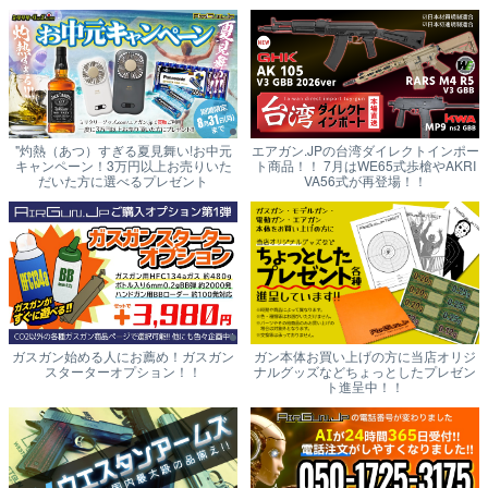
"灼熱（あつ）すぎる夏見舞い!お中元
エアガン.JPの台湾ダイレクトインポー
キャンペーン！3万円以上お売りいた
ト商品！！ 7月はWE65式歩槍やAKRI
だいた方に選べるプレゼント
VA56式が再登場！！
ガスガン始める人にお薦め！ガスガン
ガン本体お買い上げの方に当店オリジ
スターターオプション！！
ナルグッズなどちょっとしたプレゼン
ト進呈中！！