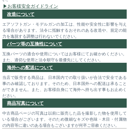
お客様安全ガイドライン
改造について
エアソフトガン・モデルガンの加工は、性能や安全性に影響を与え
る場合があります。法令に抵触するおそれのある改造や、規定の能
力を逸脱する調整は行わないでください。
パーツ等の互換性について
互換パーツの適合や使用についてはお客様にてお確かめください。
また、適切な使用と法令順守を最優先にしてください。
海外への配送について
当店で販売する商品は、日本国内での取り扱いが合法で安全である
事のみ確認しております。そのため、日本国外への配送は承ること
ができません。また、お客様自身にて海外へ持ち出す事もお止めく
ださい。
商品写真について
中古商品ページの写真は以前に販売した品を撮影した物を使用して
いる場合がございます。そのため微細なキズや色味・木目・付属物
の内容等に違いのある場合もございますが何卒ご容赦ください。