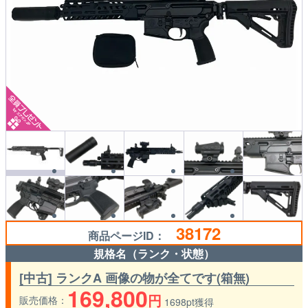
38172
商品ページID：
規格名（ランク・状態）
[中古] ランクA 画像の物が全てです(箱無)
169,800
円
販売価格
1698pt獲得