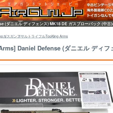
 Defense (ダニエル ディフェンス) MK18 DE ガスブローバック 
op
ガスガン
アサルトライフル
Top
King Arms
gArms] Daniel Defense (ダニエル