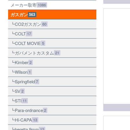
メーカー取寄
1086
ガスガン
563
CO2ガスガン
60
COLT
17
COLT MOVIE
5
ガバメントカスタム
21
Kimber
2
Wilson
1
Springfield
7
SV
2
STI
11
Para-ordnance
2
Hi-CAPA
13
beretta 9mm
12