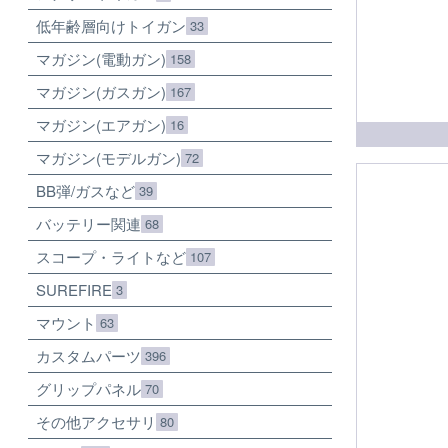
低年齢層向けトイガン
33
マガジン(電動ガン)
158
マガジン(ガスガン)
167
マガジン(エアガン)
16
マガジン(モデルガン)
72
BB弾/ガスなど
39
バッテリー関連
68
スコープ・ライトなど
107
SUREFIRE
3
マウント
63
カスタムパーツ
396
グリップパネル
70
その他アクセサリ
80