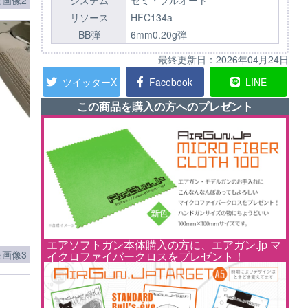
画像2
システム
セミ・フルオート
リソース
HFC134a
BB弾
6mm0.20g弾
最終更新日：
2026年04月24日
ツイッターX
Facebook
LINE
この商品を購入の方へのプレゼント
エアソフトガン本体購入の方に、エアガン.jp マ
画像3
イクロファイバークロスをプレゼント！