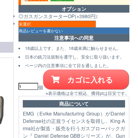
オプション
◎ガスガンスターターOP(+3980円):
注意事項への同意
18歳以上です。また、18歳未満に触らせません。
日本の銃刀法規制を遵守し、安全に取り扱います。
ページ内の注意事項に全て目を通しました。
カゴに入れる
個
※表示価格は全て税込、獲得ptは目安です。
商品について
EMG（Evike Manufacturing Group）がDaniel
Defense社の正規ライセンスを取得し、King A
rms社が製造・販売を行うガスブローバックガ
ン『 Daniel Defense GBBシリーズ』が、Gun