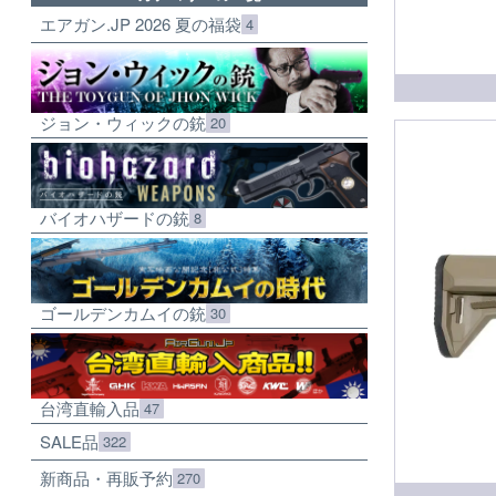
エアガン.JP 2026 夏の福袋
4
ジョン・ウィックの銃
20
バイオハザードの銃
8
ゴールデンカムイの銃
30
台湾直輸入品
47
SALE品
322
新商品・再販予約
270