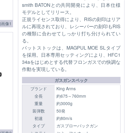
smith BATONとの共同開発により、日本仕様
モデルとしてリリース。
正規ライセンス取得により、RISの刻印はリア
画像1
ルに再現されており、レシーバーの刻印もRIS
の種類に合わせてしっかり打ち分けられてい
る。
バットストックは、MAGPUL MOE SLタイプ
を採用。日本専用セッティングにより、HFC1
34aをはじめとする代替フロンガスでの快調な
作動を実現している。
ガスガンスペック
ブランド
King Arms
全長
約675～760mm
重量
約3000g
装弾数
50発
初速
約80m/s
タイプ
ガスブローバックガン