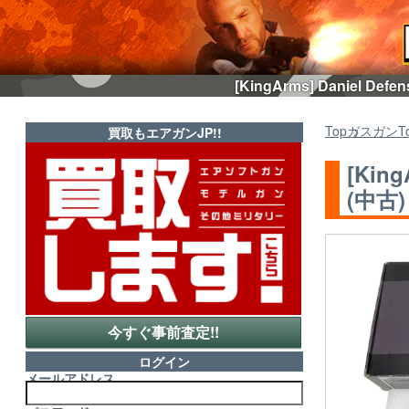
[KingArms] Daniel
Top
ガスガン
T
買取もエアガンJP!!
[Kin
(中古)
今すぐ事前査定!!
ログイン
メールアドレス