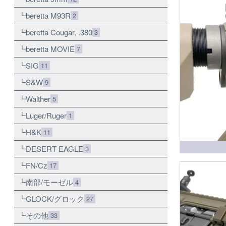
beretta M93R
2
beretta Cougar, .380
3
beretta MOVIE
7
SIG
11
S&W
9
Walther
5
Luger/Ruger
1
H&K
11
DESERT EAGLE
3
FN/Cz
17
南部/モーゼル
4
GLOCK/グロック
27
その他
33