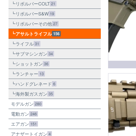
リボルバーCOLT
21
リボルバーS&W
19
リボルバーその他
27
アサルトライフル
156
ライフル
31
サブマシンガン
34
ショットガン
36
ランチャー
13
ハンドグレネード
6
海外製ガスガン
35
モデルガン
280
電動ガン
246
エアガン
151
アナザートイガン
4