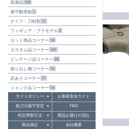
装備品
105
無可動実銃
1
ナイフ・刀剣類
17
フィギュア・プラモデル
3
セット商品コーナー
18
カスタム品コーナー
167
ビンテージ品コーナー
35
掘り出し物コーナー
12
訳ありコーナー
71
ジャンク品コーナー
14
サイトポリシー
お客様安全ガイド
銃刀法厳守宣言
FAQ
特定商取引法
商品お届けの流れ
商品保証
会社概要