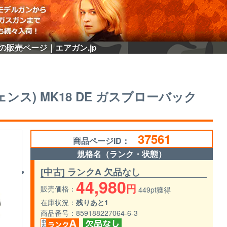
(中古)の販売ページ｜エアガン.jp
 ディフェンス) MK18 DE ガスブローバック
37561
商品ページID：
規格名（ランク・状態）
[中古] ランクA 欠品なし
44,980
円
販売価格
449pt獲得
在庫状況
残りあと1
商品番号
859188227064-6-3