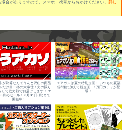
る場合がありますので、スマホ・携帯からおかけください。
詳し
末が決算なんでうんと沢山の商品
エアガン.jp夏の特別企画！ いつもの夏福
ルだけ目一杯の大奉仕！力の限り
袋5種に加えて新企画・1万円ガチャが登
をして総力戦でお届けします！ エ
場！
p 8月のセール！ 8月31日(月)まで
開催中!