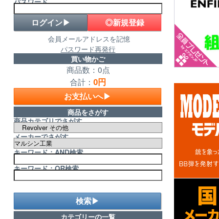
パスワード
◎新規登録
会員メールアドレスを記憶
パスワード再発行
買い物かご
商品数：0点
0円
合計：
お支払いへ▶
商品をさがす
商品カテゴリでさがす
メーカーでさがす
キーワード：AND検索
キーワード：OR検索
検索▶
カテゴリーの一覧