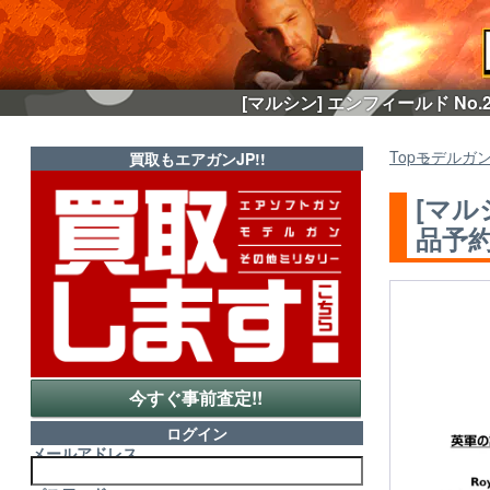
[マルシン] エンフィールド No
Top
モデルガ
買取もエアガンJP!!
[マル
品予約
今すぐ事前査定!!
ログイン
メールアドレス