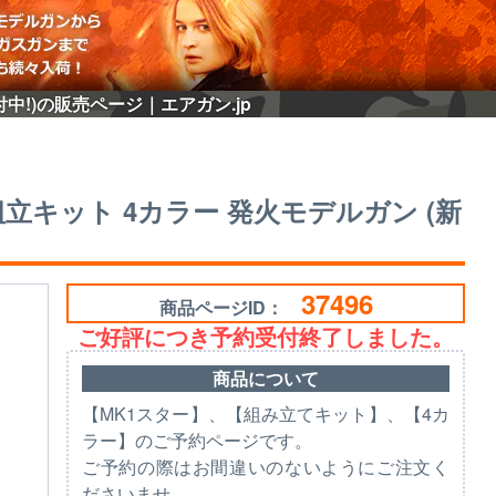
付中!)の販売ページ｜エアガン.jp
 組立キット 4カラー 発火モデルガン (新
37496
商品ページID：
ご好評につき予約受付終了しました。
商品について
【MK1スター】、【組み立てキット】、【4カ
ラー】のご予約ページです。
ご予約の際はお間違いのないようにご注文く
ださいませ。