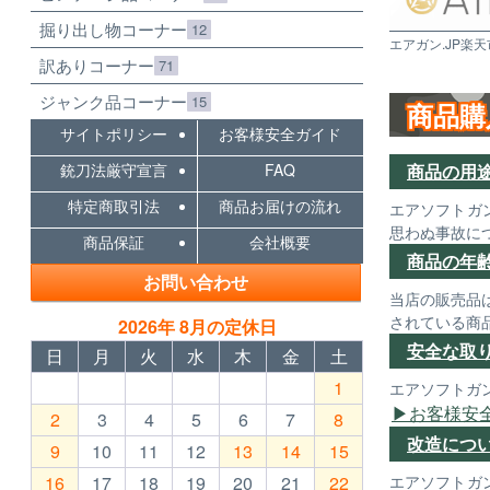
掘り出し物コーナー
12
エアガン.JP楽天
訳ありコーナー
71
ジャンク品コーナー
15
商品購
サイトポリシー
お客様安全ガイド
銃刀法厳守宣言
FAQ
商品の用
特定商取引法
商品お届けの流れ
エアソフトガ
思わぬ事故に
商品保証
会社概要
商品の年
お問い合わせ
当店の販売品
されている商
2026年 8月の定休日
安全な取
日
月
火
水
木
金
土
1
エアソフトガ
お客様安
2
3
4
5
6
7
8
改造につ
9
10
11
12
13
14
15
16
17
18
19
20
21
22
エアソフトガ