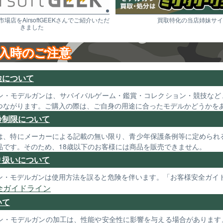
市場店をAirsoftGEEKさんでご紹介いただ
買取特化の当店姉妹サイ
きました
入時のご注意
途について
ン・モデルガンは、サバイバルゲーム・鑑賞・コレクション・競技など
つながります。ご購入の際は、ご自身の用途に合ったモデルかどうかを
齢制限について
は、特にメーカーによる記載の無い限り、青少年保護条例等に定められる
品です。そのため、18歳以下のお客様には商品を販売できません。
り扱いについて
ン・モデルガンは使用方法を誤ると危険を伴います。「お客様安全ガイ
全ガイドライン
いて
ン・モデルガンの加工は、性能や安全性に影響を与える場合があります