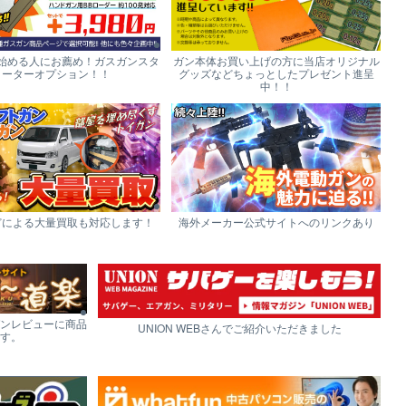
始める人にお薦め！ガスガンスタ
ガン本体お買い上げの方に当店オリジナル
ーターオプション！！
グッズなどちょっとしたプレゼント進呈
中！！
どによる大量買取も対応します！
海外メーカー公式サイトへのリンクあり
ンレビューに商品
UNION WEBさんでご紹介いただきました
す。