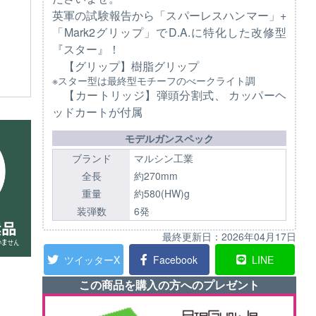
英軍の試験報告から「スパーレスハンマー」+
「Mark2グリップ」でD.A.に特化した改修型
『スター』！
【グリップ】樹脂グリップ
※スター型は最終型モチーフのべークライト調
【カートリッジ】弾頭分割式、 カッパーヘ
ッドカートが付属
モデルガンスペック
ブランド
マルシン工業
全長
約270mm
重量
約580(HW)g
装弾数
6発
最終更新日：
2026年04月17日
ツイッターX
Facebook
LINE
この商品を購入の方へのプレゼント