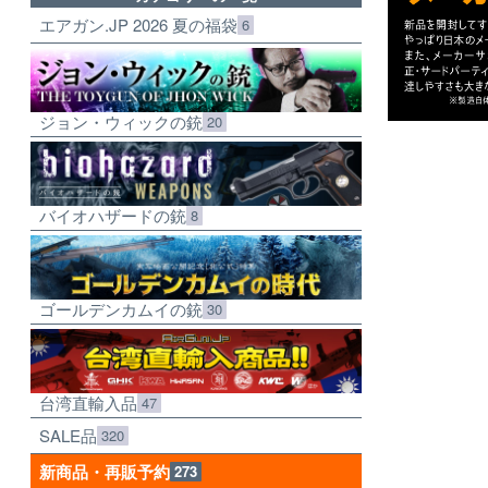
エアガン.JP 2026 夏の福袋
6
ジョン・ウィックの銃
20
バイオハザードの銃
8
ゴールデンカムイの銃
30
台湾直輸入品
47
SALE品
320
新商品・再販予約
273