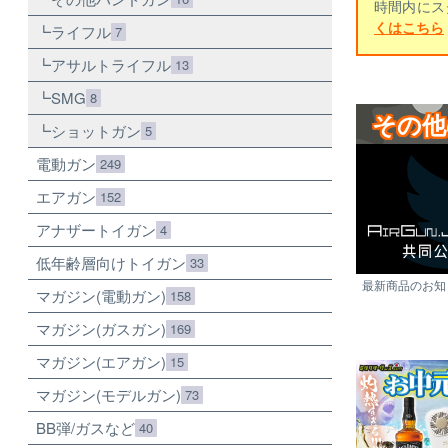
時間内にス
くはこちら
ライフル
7
アサルトライフル
13
SMG
8
その他
ショットガン
5
電動ガン
249
エアガン
152
アナザートイガン
4
低年齢層向けトイガン
33
最新商品のお知ら
マガジン(電動ガン)
158
マガジン(ガスガン)
169
マガジン(エアガン)
15
マガジン(モデルガン)
73
BB弾/ガスなど
40