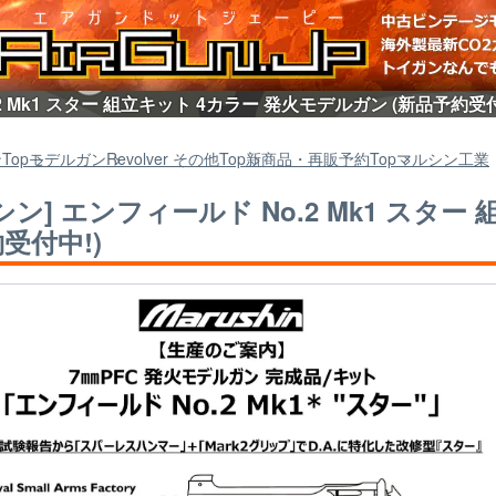
.2 Mk1 スター 組立キット 4カラー 発火モデルガン (新品予約受
ン
Top
モデルガン
Revolver その他
Top
新商品・再販予約
Top
マルシン工業
シン] エンフィールド No.2 Mk1 スター
受付中!)