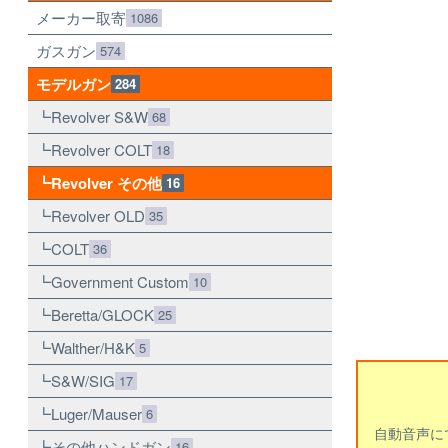
メーカー取寄
1086
ガスガン
574
モデルガン
284
Revolver S&W
68
Revolver COLT
18
Revolver その他
16
Revolver OLD
35
COLT
36
Government Custom
10
Beretta/GLOCK
25
Walther/H&K
5
S&W/SIG
17
Luger/Mauser
6
自動音声に
その他ハンドガン
16