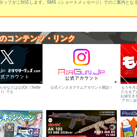
タッフがご対応します。SMS（ショートメッセージ）でのご案内とな
のコンテンツ・リンク
せなどは公式X（Twitte
公式インスタグラムアカウント開設！
もう今月
r）でも
たちをア
お値引き
アガン.j