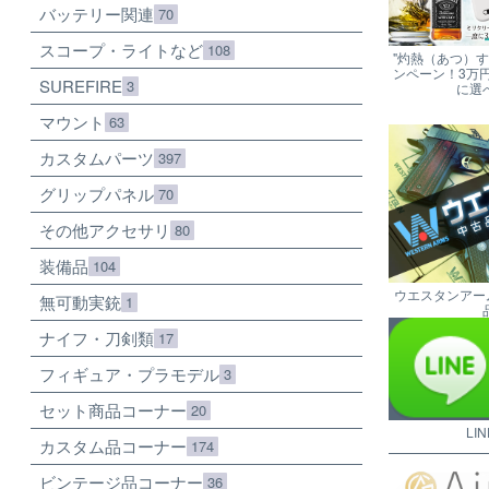
バッテリー関連
70
スコープ・ライトなど
108
"灼熱（あつ）
ンペーン！3万
SUREFIRE
3
に選
マウント
63
カスタムパーツ
397
グリップパネル
70
その他アクセサリ
80
装備品
104
ウエスタンアー
無可動実銃
1
ナイフ・刀剣類
17
フィギュア・プラモデル
3
セット商品コーナー
20
LI
カスタム品コーナー
174
ビンテージ品コーナー
36