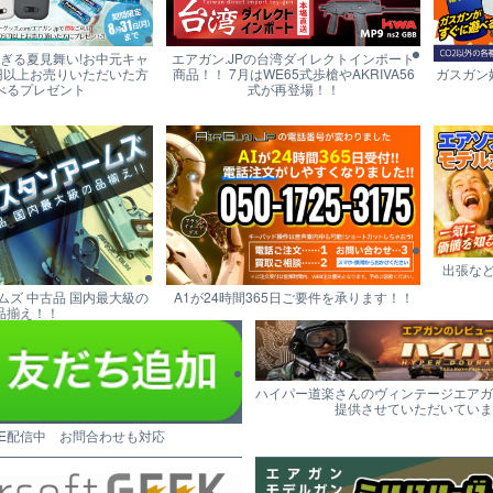
すぎる夏見舞い!お中元キャ
エアガン.JPの台湾ダイレクトインポート
円以上お売りいただいた方
商品！！ 7月はWE65式歩槍やAKRIVA56
ガスガン
べるプレゼント
式が再登場！！
出張な
ムズ 中古品 国内最大級の
A1が24時間365日ご要件を承ります！！
品揃え！！
ハイパー道楽さんのヴィンテージエアガ
提供させていただいていま
NE配信中 お問合わせも対応