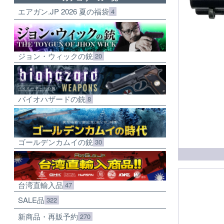
エアガン.JP 2026 夏の福袋
4
ジョン・ウィックの銃
20
バイオハザードの銃
8
ゴールデンカムイの銃
30
台湾直輸入品
47
SALE品
322
新商品・再販予約
270