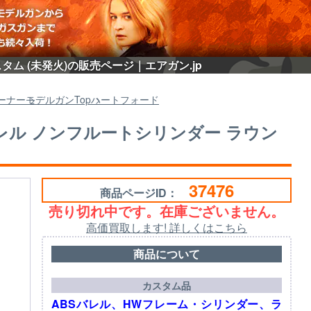
スタム (未発火)の販売ページ｜エアガン.jp
ーナー
モデルガン
Top
ハートフォード
DCバレル ノンフルートシリンダー ラウン
37476
商品ページID：
売り切れ中です。在庫ございません。
高価買取します! 詳しくはこちら
商品について
カスタム品
ABSバレル、HWフレーム・シリンダー、ラ