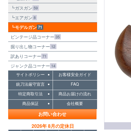
ガスガン
59
エアガン
8
モデルガン
71
ビンテージ品コーナー
35
掘り出し物コーナー
12
訳ありコーナー
71
ジャンク品コーナー
14
サイトポリシー
お客様安全ガイド
銃刀法厳守宣言
FAQ
特定商取引法
商品お届けの流れ
商品保証
会社概要
お問い合わせ
2026年 8月の定休日