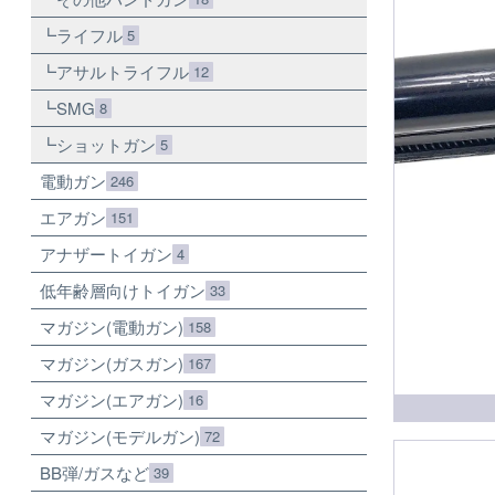
ライフル
5
アサルトライフル
12
SMG
8
ショットガン
5
電動ガン
246
エアガン
151
アナザートイガン
4
低年齢層向けトイガン
33
マガジン(電動ガン)
158
マガジン(ガスガン)
167
マガジン(エアガン)
16
マガジン(モデルガン)
72
BB弾/ガスなど
39