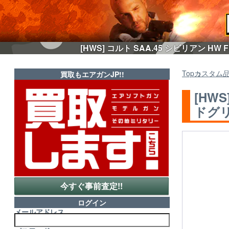
[HWS] コルト SAA.45 シビリアン
Top
カスタム
買取もエアガンJP!!
[HW
ドグリ
今すぐ事前査定!!
ログイン
メールアドレス