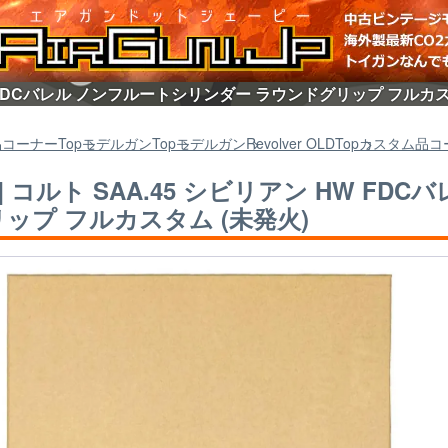
 HW FDCバレル ノンフルートシリンダー ラウンドグリップ フルカ
品コーナー
Top
モデルガン
Top
モデルガン
Revolver OLD
Top
カスタム品コ
S] コルト SAA.45 シビリアン HW F
ップ フルカスタム (未発火)