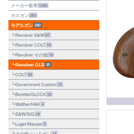
メーカー取寄
1086
ガスガン
563
モデルガン
280
Revolver S&W
67
Revolver COLT
19
Revolver その他
16
Revolver OLD
35
COLT
36
Government Custom
10
Beretta/GLOCK
23
Walther/H&K
4
S&W/SIG
18
Luger/Mauser
5
その他ハンドガン
18