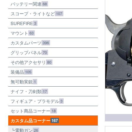
バッテリー関連
68
スコープ・ライトなど
107
SUREFIRE
3
マウント
63
カスタムパーツ
396
グリップパネル
70
その他アクセサリ
80
装備品
105
無可動実銃
1
ナイフ・刀剣類
17
フィギュア・プラモデル
3
セット商品コーナー
18
カスタム品コーナー
167
電動ガン
26