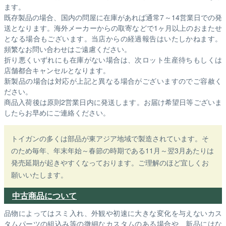
ます。
既存製品の場合、国内の問屋に在庫があれば通常7～14営業日での発
送となります。海外メーカーからの取寄などで1ヶ月以上のおまたせ
となる場合もございます。
当店からの経過報告はいたしかねます。
頻繁なお問い合わせはご遠慮ください。
折り悪くいずれにも在庫がない場合は、次ロット生産待ちもしくは
店舗都合キャンセルとなります。
新製品の場合は対応が上記と異なる場合がございますのでご容赦く
ださい。
商品入荷後は原則2営業日内に発送します。お届け希望日等ございま
したらお早めにご連絡ください。
トイガンの多くは部品が東アジア地域で製造されています。そ
のため毎年、年末年始～春節の時期である11月～翌3月あたりは
発売延期が起きやすくなっております。ご理解のほど宜しくお
願いいたします。
中古商品について
品物によってはスミ入れ、外観や初速に大きな変化を与えないカス
タムパーツの組込み等の微細なカスタムのある場合や、新品にはな