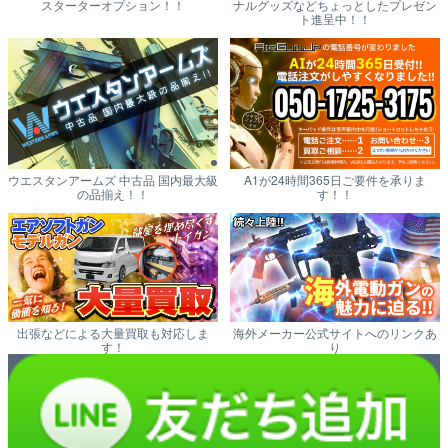
スターターオプション！！
ナルグッズなどちょっとしたプレゼン
ト進呈中！！
ウエスタンアームズ 中古品 国内最大級
A1が24時間365日ご要件を承りま
の品揃え！！
す！！
出張などによる大量買取も対応しま
海外メーカー公式サイトへのリンクあ
す！
り