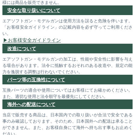
様には商品を販売できません。
安全な取り扱いについて
エアソフトガン・モデルガンは使用方法を誤ると危険を伴います。
「お客様安全ガイドライン」の記載内容を必ず守ってご利用くださ
い。
お客様安全ガイドライン
改造について
エアソフトガン・モデルガンの加工は、性能や安全性に影響を与え
る場合があります。法令に抵触するおそれのある改造や、規定の能
力を逸脱する調整は行わないでください。
パーツ等の互換性について
互換パーツの適合や使用についてはお客様にてお確かめください。
また、適切な使用と法令順守を最優先にしてください。
海外への配送について
当店で販売する商品は、日本国内での取り扱いが合法で安全である
事のみ確認しております。そのため、日本国外への配送は承ること
ができません。また、お客様自身にて海外へ持ち出す事もお止めく
ださい。