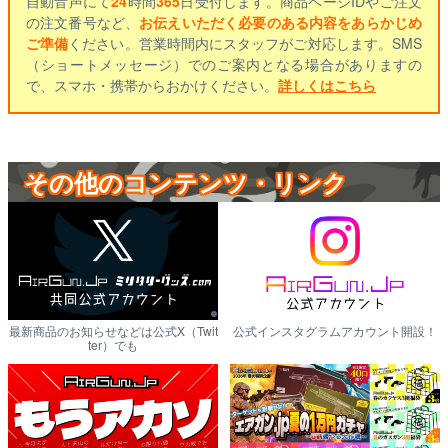
自動音声にて
24
時間
365
日受付します。商品ページIDやご注文
の注文番号など、
お伝えいただく必要のある内容をあらかじめ
ご準備
ください。営業時間内にスタッフがご対応します。SMS
（ショートメッセージ）でのご案内となる場合がありますの
で、スマホ・携帯からおかけください。
詳しくはこちら
その他のコンテンツ・リンク
最新商品のお知らせなどは公式X（Twit
公式インスタグラムアカウント開設！
ter）でも