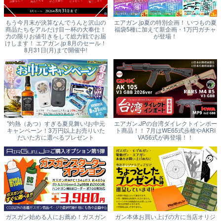
もう今月末が決算なんでうんと沢山の
エアガン.jp夏の特別企画！ いつもの夏
商品たちをアルだけ目一杯の大奉仕！
福袋5種に加えて新企画・1万円ガチャ
力の限りお値引きをして総力戦でお届
が登場！
けします！ エアガン.jp 8月のセール！
8月31日(月)まで開催中!
"灼熱（あつ）すぎる夏見舞い!お中元
エアガン.JPの台湾ダイレクトインポー
キャンペーン！3万円以上お売りいた
ト商品！！ 7月はWE65式歩槍やAKRI
だいた方に選べるプレゼント
VA56式が再登場！！
ガスガン始める人にお薦め！ガスガン
ガン本体お買い上げの方に当店オリジ