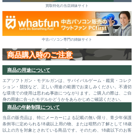
買取特化の当店姉妹サイト
中古パソコン専門の姉妹サイト
商品購入時のご注意
商品の用途について
エアソフトガン・モデルガンは、サバイバルゲーム・鑑賞・コレク
ション・競技など、正しい用途の範囲でお楽しみください。不適切
な環境での使用は思わぬ事故につながります。ご購入の際は、ご自
身の用途に合ったモデルかどうかをあらかじめご確認ください。
商品の年齢制限について
当店の販売品は、特にメーカーによる記載の無い限り、青少年保護
条例等に定められる18歳以上用の物、または暗黙の了解として18歳
以上の方を対象とされている商品です。そのため、18歳以下のお客