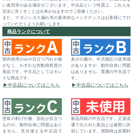
い臭気等のある場合がございます。中古品という性質上、これらを
完全に失くすことは出来かねますのでご容赦ください。
また、マガジンガス漏れ等の基本的なメンテナンスはお客様にて行
っていただくようお願いします。
商品ランクについて
室内使用のみや目立つ汚れや傷
多少の傷や、年式相応の使用感
がなく、わずかな作動痕程度の
がありますが、動作自体に問題
美品です。中古品としてはキレ
はありません。普通の中古品で
イな商品です。
す。
中古品についてはこちら
中古品についてはこちら
塗装の剥げや傷、劣化が目立つ
新品同様の中古品です。正規流
ものの、動作自体に問題はあり
通で仕入れた新品とは厳密に区
ません。充分使える中古品で
別しています。買取時は未開封