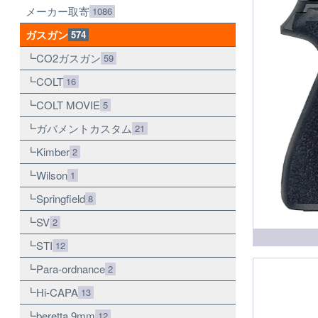
メーカー取寄
1086
ガスガン
574
CO2ガスガン
59
COLT
16
COLT MOVIE
5
ガバメントカスタム
21
Kimber
2
Wilson
1
Springfield
8
SV
2
STI
12
Para-ordnance
2
Hi-CAPA
13
beretta 9mm
12