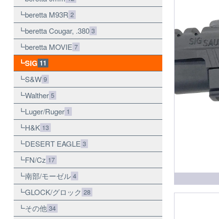
beretta M93R
2
beretta Cougar, .380
3
beretta MOVIE
7
SIG
11
S&W
9
Walther
5
Luger/Ruger
1
H&K
13
DESERT EAGLE
3
FN/Cz
17
南部/モーゼル
4
GLOCK/グロック
28
その他
34