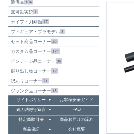
装備品
104
無可動実銃
1
ナイフ・刀剣類
17
フィギュア・プラモデル
3
セット商品コーナー
20
カスタム品コーナー
174
ビンテージ品コーナー
36
掘り出し物コーナー
12
訳ありコーナー
71
ジャンク品コーナー
15
サイトポリシー
お客様安全ガイド
銃刀法厳守宣言
FAQ
特定商取引法
商品お届けの流れ
商品保証
会社概要