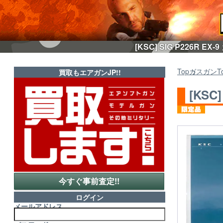
[KSC] SIG P226R
Top
ガスガン
T
買取もエアガンJP!!
[KS
今すぐ事前査定!!
ログイン
メールアドレス