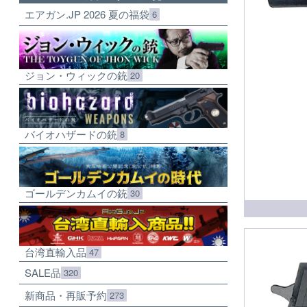
エアガン.JP 2026 夏の福袋
6
ジョン・ウィックの銃
20
バイオハザードの銃
8
ゴールデンカムイの銃
30
台湾直輸入品
47
SALE品
320
新商品・再販予約
273