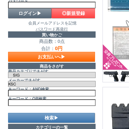
パスワード
◎新規登録
会員メールアドレスを記憶
パスワード再発行
買い物かご
商品数：0点
0円
合計：
お支払いへ▶
商品をさがす
商品カテゴリでさがす
メーカーでさがす
キーワード：AND検索
キーワード：OR検索
検索▶
カテゴリーの一覧