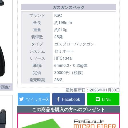
ガスガンスペック
ブランド
KSC
全長
約198mm
重量
約910g
装弾数
25発
タイプ
ガスブローバックガン
システム
セミオート
リソース
HFC134a
BB弾
6mm0.2～0.25g弾
定価
30000円（税抜）
発売時期
26/2
画像1
最終更新日：
2026年01月30日
ツイッターX
Facebook
LINE
この商品を購入の方へのプレゼント