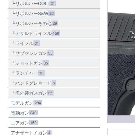
リボルバーCOLT
21
リボルバーS&W
20
リボルバーその他
29
アサルトライフル
159
ライフル
31
サブマシンガン
35
ショットガン
35
ランチャー
13
ハンドグレネード
6
海外製ガスガン
35
モデルガン
284
電動ガン
249
エアガン
152
アナザートイガン
4