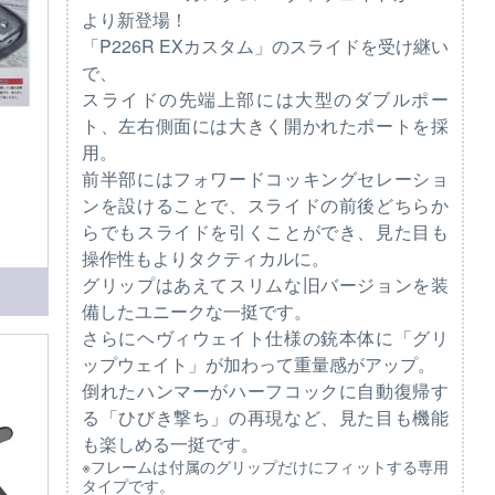
より新登場！
「P226R EXカスタム」のスライドを受け継い
で、
スライドの先端上部には大型のダブルポー
ト、左右側面には大きく開かれたポートを採
用。
前半部にはフォワードコッキングセレーショ
ンを設けることで、スライドの前後どちらか
らでもスライドを引くことができ、見た目も
操作性もよりタクティカルに。
グリップはあえてスリムな旧バージョンを装
備したユニークな一挺です。
さらにヘヴィウェイト仕様の銃本体に「グリ
ップウェイト」が加わって重量感がアップ。
倒れたハンマーがハーフコックに自動復帰す
る「ひびき撃ち」の再現など、見た目も機能
も楽しめる一挺です。
※フレームは付属のグリップだけにフィットする専用
タイプです。