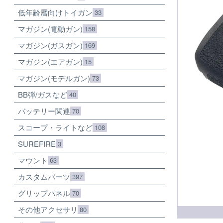
低年齢層向けトイガン
33
マガジン(電動ガン)
158
マガジン(ガスガン)
169
マガジン(エアガン)
15
マガジン(モデルガン)
73
BB弾/ガスなど
40
バッテリー関連
70
スコープ・ライトなど
108
SUREFIRE
3
マウント
63
カスタムパーツ
397
グリップパネル
70
その他アクセサリ
80