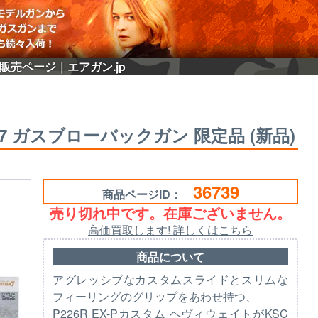
品)の販売ページ｜エアガン.jp
システム7 ガスブローバックガン 限定品 (新品)
36739
商品ページID：
売り切れ中です。在庫ございません。
高価買取します! 詳しくはこちら
商品について
アグレッシブなカスタムスライドとスリムな
フィーリングのグリップをあわせ持つ、
P226R EX-Pカスタム ヘヴィウェイトがKSC