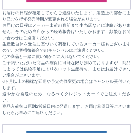
お届けの日程が確定してからご連絡いたします。製造上の都合によ
り已むを得ず発売時期が変更される場合があります。
お届けの日程はメーカー出荷の直前まで小売店などに連絡がありま
せん。そのため
当店からの経過報告はいたしかねます。
頻繁なお問
い合わせはご遠慮ください。
生産数自体を受注に基づいて調整しているメーカー様もございます
ので、お客様御都合でのキャンセルはご遠慮ください。
他の商品と一緒に買い物かごに入れないでください。
ご予約いただいた商品の確保に可能な限り務めておりますが、商品
によっては供給不足により次ロット生産待ち、またはお届けできな
い場合がございます。
6ヶ月以上の極端な延期や予定売価変更の場合はキャンセル受付いた
します。
速やかな発送のため、なるべくクレジットカードでご注文くださ
い。
商品入荷後は原則2営業日内に発送します。お届け希望日等ございま
したらお早めにご連絡ください。