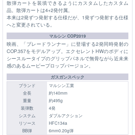
散弾カートを装填できるようにカスタムしたカスタム
品。散弾カートは4+2発付属。
本来は2発ずつ発射する仕様だが、1発ずつ発射する仕様
へと変更されている。
マルシン COP2019
映画、「ブレードランナー」に登場する2発同時発射の
COP.357をモデルアップ。エクセレントHWのボディに
シースルータイプのグリップパネルで無骨ながら近未来
感のあるムービープロップバージョン。
ガスガンスペック
ブランド
マルシン工業
全長
約140mm
重量
約495g
装弾数
4発
システム
ダブルアクション
リソース
HFC134a
BB弾
6mm0.20g弾