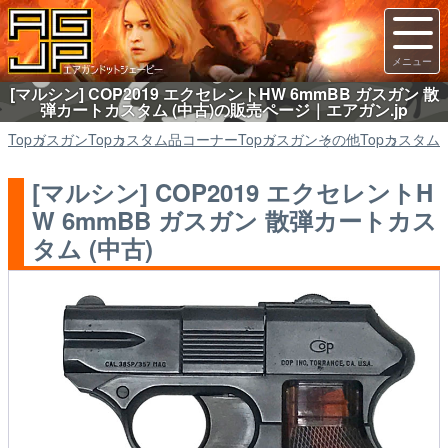
[マルシン] COP2019 エクセレントHW 6mmBB ガスガン 散
弾カートカスタム (中古)の販売ページ｜エアガン.jp
Top
ガスガン
Top
カスタム品コーナー
Top
ガスガン
その他
Top
カスタム
[マルシン] COP2019 エクセレントH
W 6mmBB ガスガン 散弾カートカス
タム (中古)