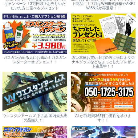
キャンペーン！3万円以上お売りいた
ト商品！！ 7月はWE65式歩槍やAKRI
だいた方に選べるプレゼント
VA56式が再登場！！
ガスガン始める人にお薦め！ガスガン
ガン本体お買い上げの方に当店オリジ
スターターオプション！！
ナルグッズなどちょっとしたプレゼン
ト進呈中！！
ウエスタンアームズ 中古品 国内最大級
A1が24時間365日ご要件を承りま
の品揃え！！
す！！