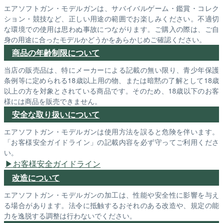
エアソフトガン・モデルガンは、サバイバルゲーム・鑑賞・コレク
ション・競技など、正しい用途の範囲でお楽しみください。不適切
な環境での使用は思わぬ事故につながります。ご購入の際は、ご自
身の用途に合ったモデルかどうかをあらかじめご確認ください。
商品の年齢制限について
当店の販売品は、特にメーカーによる記載の無い限り、青少年保護
条例等に定められる18歳以上用の物、または暗黙の了解として18歳
以上の方を対象とされている商品です。そのため、18歳以下のお客
様には商品を販売できません。
安全な取り扱いについて
エアソフトガン・モデルガンは使用方法を誤ると危険を伴います。
「お客様安全ガイドライン」の記載内容を必ず守ってご利用くださ
い。
お客様安全ガイドライン
改造について
エアソフトガン・モデルガンの加工は、性能や安全性に影響を与え
る場合があります。法令に抵触するおそれのある改造や、規定の能
力を逸脱する調整は行わないでください。