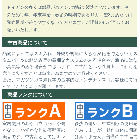
トイガンの多くは部品が東アジア地域で製造されています。そ
のため毎年、年末年始～春節の時期である11月～翌3月あたりは
発売延期が起きやすくなっております。ご理解のほど宜しくお
願いいたします。
中古商品について
品物によってはスミ入れ、外観や初速に大きな変化を与えないカス
タムパーツの組込み等の微細なカスタムのある場合や、新品にはな
い臭気等のある場合がございます。中古品という性質上、これらを
完全に失くすことは出来かねますのでご容赦ください。
また、マガジンガス漏れ等の基本的なメンテナンスはお客様にて行
っていただくようお願いします。
商品ランクについて
室内使用のみや目立つ汚れや傷
多少の傷や、年式相応の使用感
がなく、わずかな作動痕程度の
がありますが、動作自体に問題
美品です。中古品としてはキレ
はありません。普通の中古品で