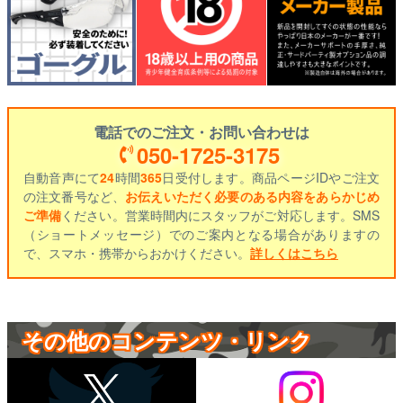
電話でのご注文・お問い合わせは
050-1725-3175
自動音声にて
24
時間
365
日受付します。商品ページIDやご注文
の注文番号など、
お伝えいただく必要のある内容をあらかじめ
ご準備
ください。営業時間内にスタッフがご対応します。SMS
（ショートメッセージ）でのご案内となる場合がありますの
で、スマホ・携帯からおかけください。
詳しくはこちら
その他のコンテンツ・リンク