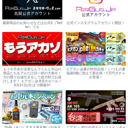
最新商品のお知らせなどは公式X（Twit
公式インスタグラムアカウント開設！
ter）でも
もう今月末が決算なんでうんと沢山の
エアガン.jp夏の特別企画！ いつもの夏
商品たちをアルだけ目一杯の大奉仕！
福袋5種に加えて新企画・1万円ガチャ
力の限りお値引きをして総力戦でお届
が登場！
けします！ エアガン.jp 8月のセール！
8月31日(月)まで開催中!
"灼熱（あつ）すぎる夏見舞い!お中元
エアガン.JPの台湾ダイレクトインポー