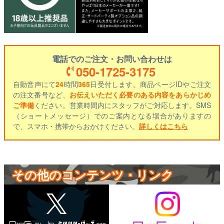
電話でのご注文・お問い合わせは
050-1725-3175
自動音声にて
24
時間
365
日受付します。商品ページIDやご注文
の注文番号など、
お伝えいただく必要のある内容をあらかじめ
ご準備
ください。営業時間内にスタッフがご対応します。SMS
（ショートメッセージ）でのご案内となる場合がありますの
で、スマホ・携帯からおかけください。
詳しくはこちら
その他のコンテンツ・リンク