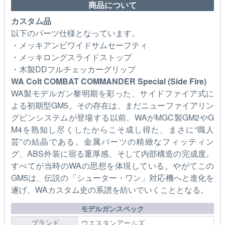
商品について
カスタム品
以下のパーツ仕様となっています。
・メッキアンビワイドサムセーフティ
・メッキロングスライドストップ
・木製DDフルチェッカーグリップ
WA Colt COMBAT COMMANDER Special (Side Fire)
WA製モデルガン黎明期を彩った、サイドファイア式に
よる初期型GM5。その存在は、まだニューファイアリン
グピンシステムが登場する以前、WAがMGC製GM2やG
M4を熟知し尽くしたからこそ成し得た、まさに“職人
芸”の結晶である。金属パーツの精緻なフィッティン
グ、ABS外装に宿る重厚感、そして内部構造の完成度。
すべてが当時のWAの思想を体現している。やがてこの
GM5は、伝説の「シューター・ワン」対応機へと進化を
遂げ、WAカスタム史の系譜を紡いでいくこととなる。
モデルガンスペック
ブランド
ウエスタンアームズ