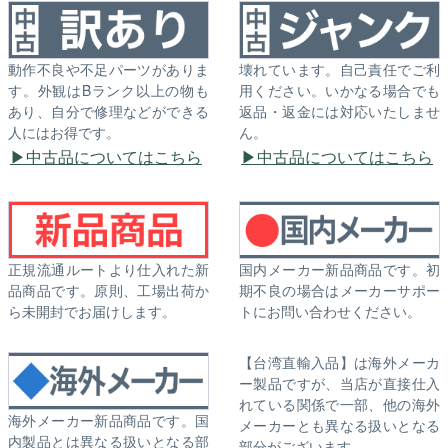
動作不良や不足パーツがありま
壊れています。自己責任でご利
す。外観はBランク以上の物も
用ください。いかなる場合でも
あり、自分で修理などができる
返品・返金には対応いたしませ
人にはお得です。
ん。
中古品についてはこちら
中古品についてはこちら
正規流通ルートより仕入れた新
国内メーカー新品商品です。初
品商品です。原則、工場出荷か
期不良の場合はメーカーサポー
ら未開封でお届けします。
トにお問い合わせください。
【台湾直輸入品】は海外メーカ
ー製品ですが、当店が直接仕入
れている関係で一部、他の海外
海外メーカー新品商品です。国
メーカーとも異なる扱いとなる
内製品とは異なる扱いとなる部
部分がございます。