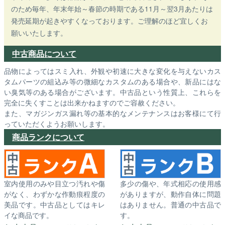
のため毎年、年末年始～春節の時期である11月～翌3月あたりは
発売延期が起きやすくなっております。ご理解のほど宜しくお
願いいたします。
中古商品について
品物によってはスミ入れ、外観や初速に大きな変化を与えないカス
タムパーツの組込み等の微細なカスタムのある場合や、新品にはな
い臭気等のある場合がございます。中古品という性質上、これらを
完全に失くすことは出来かねますのでご容赦ください。
また、マガジンガス漏れ等の基本的なメンテナンスはお客様にて行
っていただくようお願いします。
商品ランクについて
室内使用のみや目立つ汚れや傷
多少の傷や、年式相応の使用感
がなく、わずかな作動痕程度の
がありますが、動作自体に問題
美品です。中古品としてはキレ
はありません。普通の中古品で
イな商品です。
す。