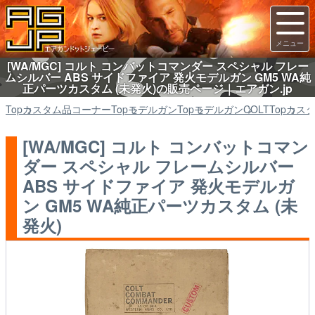
[WA/MGC] コルト コンバットコマンダー スペシャル フレー
ムシルバー ABS サイドファイア 発火モデルガン GM5 WA純
正パーツカスタム (未発火)の販売ページ｜エアガン.jp
Top
カスタム品コーナー
Top
モデルガン
Top
モデルガン
COLT
Top
カス
[WA/MGC] コルト コンバットコマン
ダー スペシャル フレームシルバー
ABS サイドファイア 発火モデルガ
ン GM5 WA純正パーツカスタム (未
発火)