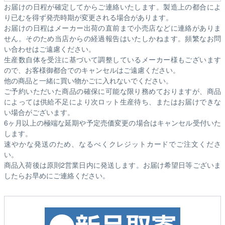
お届けの日程が確定してからご連絡いたします。製造上の都合によ
り已むを得ず発売時期が変更される場合があります。
お届けの日程はメーカー出荷の直前まで小売店などに連絡がありま
せん。そのため
当店からの経過報告はいたしかねます。
頻繁なお問
い合わせはご遠慮ください。
生産数自体を受注に基づいて調整しているメーカー様もございます
ので、お客様御都合でのキャンセルはご遠慮ください。
他の商品と一緒に買い物かごに入れないでください。
ご予約いただいた商品の確保に可能な限り務めておりますが、商品
によっては供給不足により次ロット生産待ち、またはお届けできな
い場合がございます。
6ヶ月以上の極端な延期や予定売価変更の場合はキャンセル受付いた
します。
速やかな発送のため、なるべくクレジットカードでご注文くださ
い。
商品入荷後は原則2営業日内に発送します。お届け希望日等ございま
したらお早めにご連絡ください。