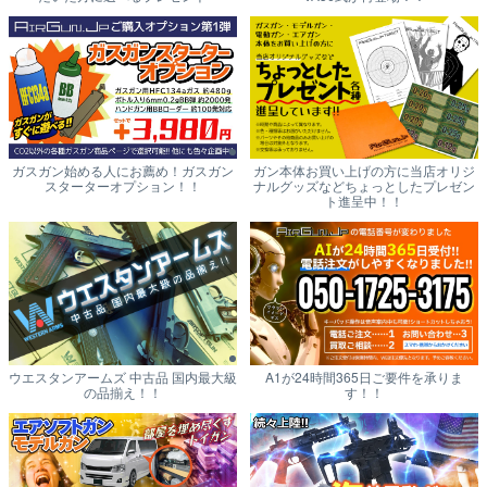
ガスガン始める人にお薦め！ガスガン
ガン本体お買い上げの方に当店オリジ
スターターオプション！！
ナルグッズなどちょっとしたプレゼン
ト進呈中！！
ウエスタンアームズ 中古品 国内最大級
A1が24時間365日ご要件を承りま
の品揃え！！
す！！