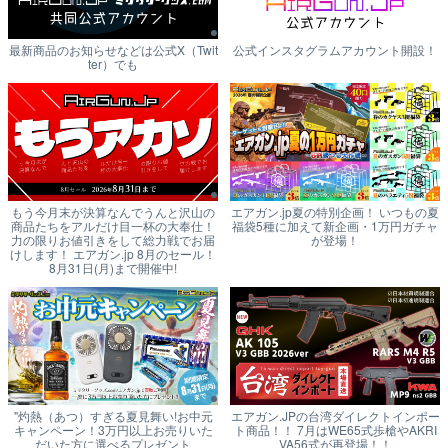
最新商品のお知らせなどは公式X（Twit
公式インスタグラムアカウント開設！
ter）でも
もう今月末が決算なんでうんと沢山の
エアガン.jp夏の特別企画！ いつもの夏
商品たちをアルだけ目一杯の大奉仕！
福袋5種に加えて新企画・1万円ガチャ
力の限りお値引きをして総力戦でお届
が登場！
けします！ エアガン.jp 8月のセール！
8月31日(月)まで開催中!
"灼熱（あつ）すぎる夏見舞い!お中元
エアガン.JPの台湾ダイレクトインポー
キャンペーン！3万円以上お売りいた
ト商品！！ 7月はWE65式歩槍やAKRI
だいた方に選べるプレゼント
VA56式が再登場！！