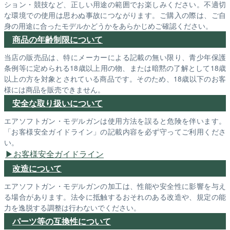
ション・競技など、正しい用途の範囲でお楽しみください。不適切
な環境での使用は思わぬ事故につながります。ご購入の際は、ご自
身の用途に合ったモデルかどうかをあらかじめご確認ください。
商品の年齢制限について
当店の販売品は、特にメーカーによる記載の無い限り、青少年保護
条例等に定められる18歳以上用の物、または暗黙の了解として18歳
以上の方を対象とされている商品です。そのため、18歳以下のお客
様には商品を販売できません。
安全な取り扱いについて
エアソフトガン・モデルガンは使用方法を誤ると危険を伴います。
「お客様安全ガイドライン」の記載内容を必ず守ってご利用くださ
い。
お客様安全ガイドライン
改造について
エアソフトガン・モデルガンの加工は、性能や安全性に影響を与え
る場合があります。法令に抵触するおそれのある改造や、規定の能
力を逸脱する調整は行わないでください。
パーツ等の互換性について