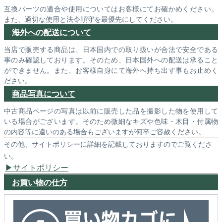
互換パーツの適合や使用についてはお客様にてお確かめください。
また、適切な使用と法令順守を最優先にしてください。
海外への配送について
当店で販売する商品は、日本国内での取り扱いが合法で安全である
事のみ確認しております。そのため、日本国外への配送は承ること
ができません。また、お客様自身にて海外へ持ち出す事もお止めく
ださい。
商品写真について
中古商品ページの写真は以前に販売した品を撮影した物を使用して
いる場合がございます。そのため微細なキズや色味・木目・付属物
の内容等に違いのある場合もございますが何卒ご容赦ください。
その他、サイトポリシーに詳細を記載しておりますのでご覧くださ
い。
サイトポリシー
お買い物の仕方