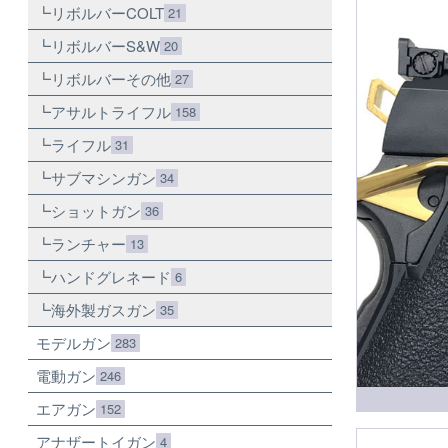
リボルバーCOLT
21
リボルバーS&W
20
リボルバーその他
27
アサルトライフル
158
ライフル
31
サブマシンガン
34
ショットガン
36
ランチャー
13
ハンドグレネード
6
海外製ガスガン
35
モデルガン
283
電動ガン
246
エアガン
152
アナザートイガン
4