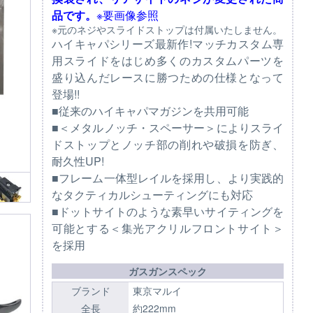
品です。
※要画像参照
※元のネジやスライドストップは付属いたしません。
ハイキャパシリーズ最新作!マッチカスタム専
用スライドをはじめ多くのカスタムパーツを
盛り込んだレースに勝つための仕様となって
登場!!
■従来のハイキャパマガジンを共用可能
■＜メタルノッチ・スペーサー＞によりスライ
ドストップとノッチ部の削れや破損を防ぎ、
耐久性UP!
■フレーム一体型レイルを採用し、より実践的
なタクティカルシューティングにも対応
■ドットサイトのような素早いサイティングを
可能とする＜集光アクリルフロントサイト＞
を採用
ガスガンスペック
ブランド
東京マルイ
全長
約222mm