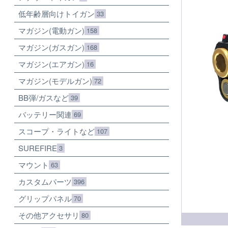
低年齢層向けトイガン
33
マガジン(電動ガン)
158
マガジン(ガスガン)
168
マガジン(エアガン)
16
マガジン(モデルガン)
72
BB弾/ガスなど
39
バッテリー関連
69
スコープ・ライトなど
107
SUREFIRE
3
マウント
63
カスタムパーツ
396
グリップパネル
70
その他アクセサリ
80