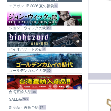
エアガン.JP 2026 夏の福袋
4
ジョン・ウィックの銃
20
バイオハザードの銃
8
ゴールデンカムイの銃
30
台湾直輸入品
48
SALE品
322
新商品・再販予約
271