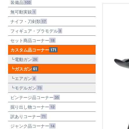
装備品
103
無可動実銃
1
ナイフ・刀剣類
17
フィギュア・プラモデル
3
セット商品コーナー
18
カスタム品コーナー
171
電動ガン
26
ガスガン
61
エアガン
8
モデルガン
73
ビンテージ品コーナー
35
掘り出し物コーナー
12
訳ありコーナー
71
ジャンク品コーナー
14