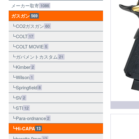
メーカー取寄
1086
ガスガン
569
CO2ガスガン
60
COLT
17
COLT MOVIE
5
ガバメントカスタム
21
Kimber
2
Wilson
1
Springfield
8
SV
2
STI
12
Para-ordnance
2
Hi-CAPA
13
beretta 9mm
12