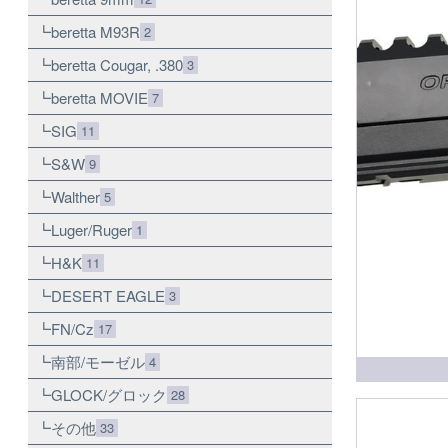
beretta M93R
2
beretta Cougar, .380
3
beretta MOVIE
7
SIG
11
S&W
9
Walther
5
Luger/Ruger
1
H&K
11
DESERT EAGLE
3
FN/Cz
17
南部/モーゼル
4
GLOCK/グロック
28
その他
33