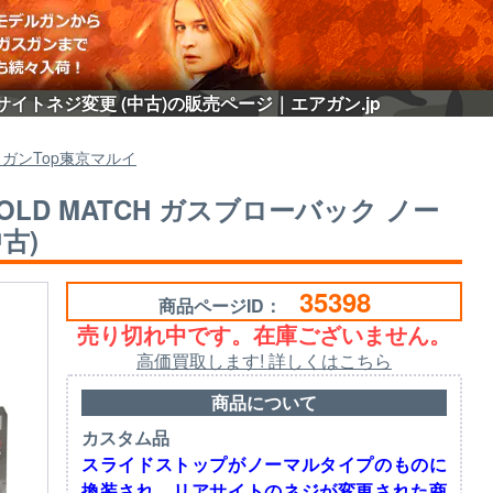
アサイトネジ変更 (中古)の販売ページ｜エアガン.jp
スガン
Top
東京マルイ
OLD MATCH ガスブローバック ノー
古)
35398
商品ページID：
売り切れ中です。在庫ございません。
高価買取します! 詳しくはこちら
商品について
カスタム品
スライドストップがノーマルタイプのものに
換装され、リアサイトのネジが変更された商