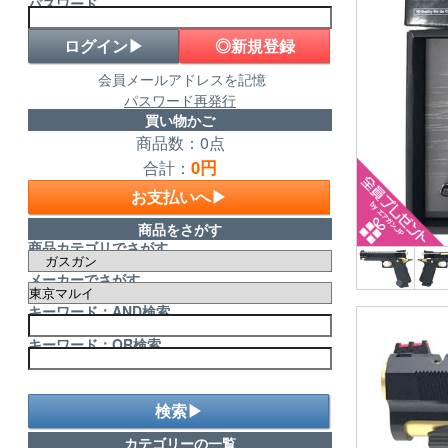
パスワード
◎新規登録
会員メールアドレスを記憶
パスワード再発行
買い物かご
商品数：0点
0円
合計：
お支払いへ▶
商品をさがす
商品カテゴリでさがす
メーカーでさがす
キーワード：AND検索
キーワード：OR検索
検索▶
カテゴリーの一覧