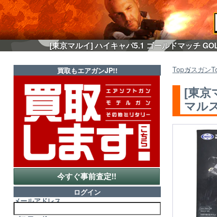
[東京マルイ] ハイキャパ5.1 ゴールドマッチ G
Top
ガスガン
T
買取もエアガンJP!!
[東京
マルス
今すぐ事前査定!!
ログイン
メールアドレス