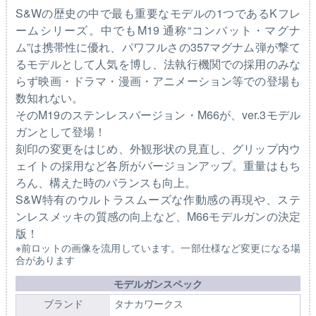
S&Wの歴史の中で最も重要なモデルの1つであるKフレ
ームシリーズ。中でもM19 通称“コンバット・マグナ
ム”は携帯性に優れ、パワフルさの357マグナム弾が撃て
るモデルとして人気を博し、法執行機関での採用のみな
らず映画・ドラマ・漫画・アニメーション等での登場も
数知れない。
そのM19のステンレスバージョン・M66が、ver.3モデル
ガンとして登場！
刻印の変更をはじめ、外観形状の見直し、グリップ内ウ
ェイトの採用など各所がバージョンアップ。重量はもち
ろん、構えた時のバランスも向上。
S&W特有のウルトラスムーズな作動感の再現や、ステ
ンレスメッキの質感の向上など、M66モデルガンの決定
版！
※前ロットの画像を流用しています。一部仕様など変更になる場
合があります
モデルガンスペック
ブランド
タナカワークス