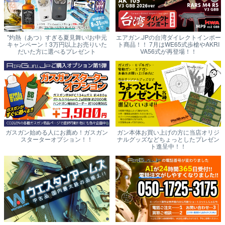
"灼熱（あつ）すぎる夏見舞い!お中元
エアガン.JPの台湾ダイレクトインポー
キャンペーン！3万円以上お売りいた
ト商品！！ 7月はWE65式歩槍やAKRI
だいた方に選べるプレゼント
VA56式が再登場！！
ガスガン始める人にお薦め！ガスガン
ガン本体お買い上げの方に当店オリジ
スターターオプション！！
ナルグッズなどちょっとしたプレゼン
ト進呈中！！