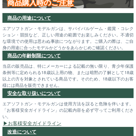
商品購入時のご注意
商品の用途について
エアソフトガン・モデルガンは、サバイバルゲーム・鑑賞・コレク
ション・競技など、正しい用途の範囲でお楽しみください。不適切
な環境での使用は思わぬ事故につながります。ご購入の際は、ご自
身の用途に合ったモデルかどうかをあらかじめご確認ください。
商品の年齢制限について
当店の販売品は、特にメーカーによる記載の無い限り、青少年保護
条例等に定められる18歳以上用の物、または暗黙の了解として18歳
以上の方を対象とされている商品です。そのため、18歳以下のお客
様には商品を販売できません。
安全な取り扱いについて
エアソフトガン・モデルガンは使用方法を誤ると危険を伴います。
「お客様安全ガイドライン」の記載内容を必ず守ってご利用くださ
い。
お客様安全ガイドライン
改造について