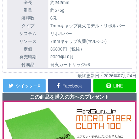
全長
約242mm
重量
約575g
装弾数
6発
タイプ
7mmキャップ発火モデル・リボルバー
システム
リボルバー
リソース
7mmキャップ火薬(マルシン)
定価
36800円（税抜）
発売時期
2023年10月
付属品
発火カートリッジ×6
最終更新日：
2026年07月24日
ツイッターX
Facebook
LINE
この商品を購入の方へのプレゼント