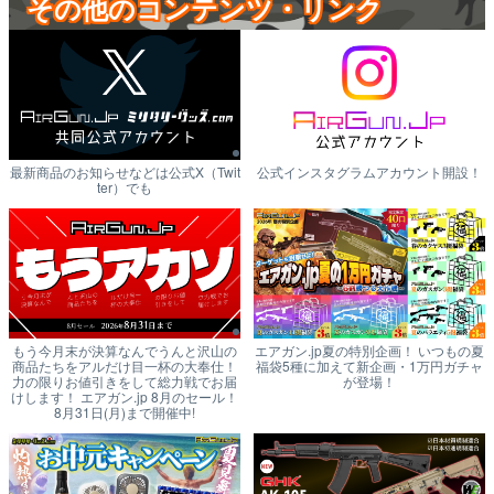
その他のコンテンツ・リンク
最新商品のお知らせなどは公式X（Twit
公式インスタグラムアカウント開設！
ter）でも
もう今月末が決算なんでうんと沢山の
エアガン.jp夏の特別企画！ いつもの夏
商品たちをアルだけ目一杯の大奉仕！
福袋5種に加えて新企画・1万円ガチャ
力の限りお値引きをして総力戦でお届
が登場！
けします！ エアガン.jp 8月のセール！
8月31日(月)まで開催中!