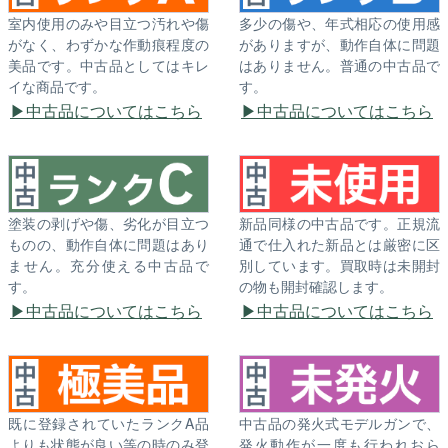
室内使用のみや目立つ汚れや傷
多少の傷や、年式相応の使用感
がなく、わずかな作動痕程度の
がありますが、動作自体に問題
美品です。中古品としてはキレ
はありません。普通の中古品で
イな商品です。
す。
中古品についてはこちら
中古品についてはこちら
塗装の剥げや傷、劣化が目立つ
新品同様の中古品です。正規流
ものの、動作自体に問題はあり
通で仕入れた新品とは厳密に区
ません。充分使える中古品で
別しています。買取時は未開封
す。
の物も開封確認します。
中古品についてはこちら
中古品についてはこちら
既に登録されていたランクA品
中古品の発火式モデルガンで、
よりも状態が良い等の時のみ登
発火動作が一度も行われおら