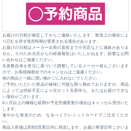
お届けの日程が確定してからご連絡いたします。製造上の都合によ
り已むを得ず発売時期が変更される場合があります。
お届けの日程はメーカー出荷の直前まで小売店などに連絡がありま
せん。そのため
当店からの経過報告はいたしかねます。
頻繁なお問
い合わせはご遠慮ください。
生産数自体を受注に基づいて調整しているメーカー様もございます
ので、お客様御都合でのキャンセルはご遠慮ください。
他の商品と一緒に買い物かごに入れないでください。
ご予約いただいた商品の確保に可能な限り務めておりますが、商品
によっては供給不足により次ロット生産待ち、またはお届けできな
い場合がございます。
6ヶ月以上の極端な延期や予定売価変更の場合はキャンセル受付いた
します。
速やかな発送のため、なるべくクレジットカードでご注文くださ
い。
商品入荷後は原則2営業日内に発送します。お届け希望日等ございま