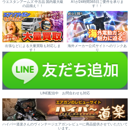
ウエスタンアームズ 中古品 国内最大級
A1が24時間365日ご要件を承りま
の品揃え！！
す！！
出張などによる大量買取も対応しま
海外メーカー公式サイトへのリンクあ
す！
り
LINE配信中 お問合わせも対応
ハイパー道楽さんのヴィンテージエアガンレビューに商品提供させていただいて
います。