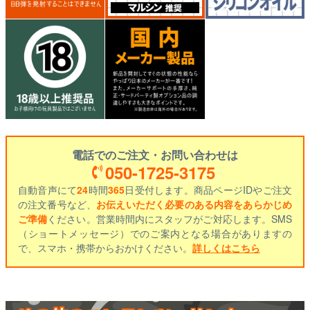
電話でのご注文・お問い合わせは
050-1725-3175
自動音声にて
24
時間
365
日受付します。商品ページIDやご注文
の注文番号など、
お伝えいただく必要のある内容をあらかじめ
ご準備
ください。営業時間内にスタッフがご対応します。SMS
（ショートメッセージ）でのご案内となる場合がありますの
で、スマホ・携帯からおかけください。
詳しくはこちら