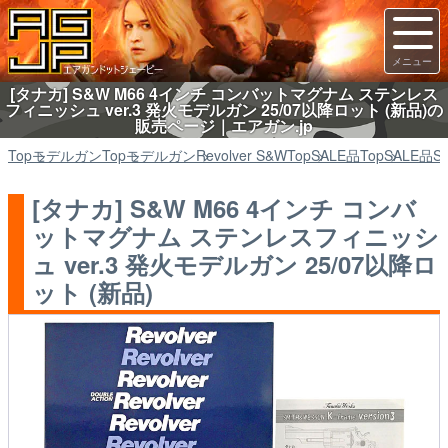
[タナカ] S&W M66 4インチ コンバットマグナム ステンレス
フィニッシュ ver.3 発火モデルガン 25/07以降ロット (新品)の
販売ページ｜エアガン.jp
Top
モデルガン
Top
モデルガン
Revolver S&W
Top
SALE品
Top
SALE品
S
[タナカ] S&W M66 4インチ コンバ
ットマグナム ステンレスフィニッシ
ュ ver.3 発火モデルガン 25/07以降ロ
ット (新品)