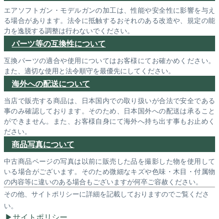
エアソフトガン・モデルガンの加工は、性能や安全性に影響を与え
る場合があります。法令に抵触するおそれのある改造や、規定の能
力を逸脱する調整は行わないでください。
パーツ等の互換性について
互換パーツの適合や使用についてはお客様にてお確かめください。
また、適切な使用と法令順守を最優先にしてください。
海外への配送について
当店で販売する商品は、日本国内での取り扱いが合法で安全である
事のみ確認しております。そのため、日本国外への配送は承ること
ができません。また、お客様自身にて海外へ持ち出す事もお止めく
ださい。
商品写真について
中古商品ページの写真は以前に販売した品を撮影した物を使用して
いる場合がございます。そのため微細なキズや色味・木目・付属物
の内容等に違いのある場合もございますが何卒ご容赦ください。
その他、サイトポリシーに詳細を記載しておりますのでご覧くださ
い。
サイトポリシー