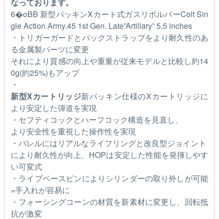
なっております。
6�oBB 新型パッキンXカート式ガスリボルバーColt Sin
gle Action Army.45 1st Gen. Late”Artillary” 5.5 inches
・トリガーガードとバックストラップをより耐久性のあ
る金属製パーツに変更
それにより質感の向上や重量が従来モデルと比較し約14
0g(約25%)もアップ
・
新型Xカートリッジ
新パッキン仕様のXカートリッジに
より安定した弾道を実現
・セフティコックとハーフコック構造を見直し、
より安全性を重視した操作性を実現
・バレルにはリアルなライフリングと改良型ジョイント
により耐久性が向上、HOPは安定した性能を発揮しやす
い可変式
・ライブベースピンによりシリンダーの取り外しが可能
=手入れが容易に
・フォーシングコーンの材質を新素材に変更し、回転抵
抗が激変