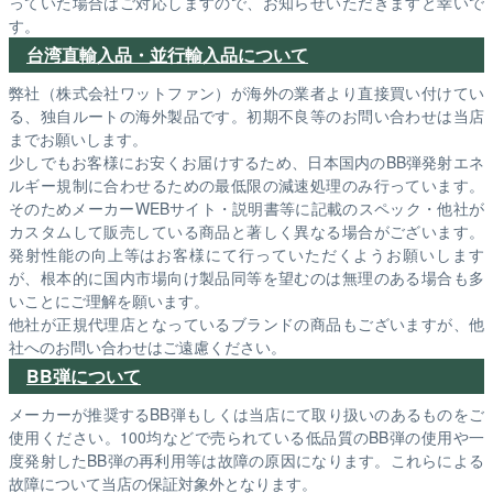
っていた場合はご対応しますので、お知らせいただきますと幸いで
す。
台湾直輸入品・並行輸入品について
弊社（株式会社ワットファン）が海外の業者より直接買い付けてい
る、独自ルートの海外製品です。初期不良等のお問い合わせは当店
までお願いします。
少しでもお客様にお安くお届けするため、日本国内のBB弾発射エネ
ルギー規制に合わせるための最低限の減速処理のみ行っています。
そのためメーカーWEBサイト・説明書等に記載のスペック・他社が
カスタムして販売している商品と著しく異なる場合がございます。
発射性能の向上等はお客様にて行っていただくようお願いします
が、根本的に国内市場向け製品同等を望むのは無理のある場合も多
いことにご理解を願います。
他社が正規代理店となっているブランドの商品もございますが、他
社へのお問い合わせはご遠慮ください。
BB弾について
メーカーが推奨するBB弾もしくは当店にて取り扱いのあるものをご
使用ください。100均などで売られている低品質のBB弾の使用や一
度発射したBB弾の再利用等は故障の原因になります。これらによる
故障について当店の保証対象外となります。