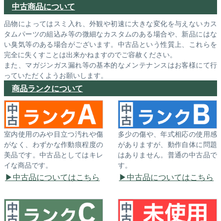
中古商品について
品物によってはスミ入れ、外観や初速に大きな変化を与えないカス
タムパーツの組込み等の微細なカスタムのある場合や、新品にはな
い臭気等のある場合がございます。中古品という性質上、これらを
完全に失くすことは出来かねますのでご容赦ください。
また、マガジンガス漏れ等の基本的なメンテナンスはお客様にて行
っていただくようお願いします。
商品ランクについて
室内使用のみや目立つ汚れや傷
多少の傷や、年式相応の使用感
がなく、わずかな作動痕程度の
がありますが、動作自体に問題
美品です。中古品としてはキレ
はありません。普通の中古品で
イな商品です。
す。
中古品についてはこちら
中古品についてはこちら