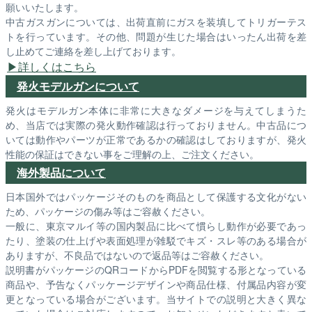
願いいたします。
中古ガスガンについては、出荷直前にガスを装填してトリガーテス
トを行っています。その他、問題が生じた場合はいったん出荷を差
し止めてご連絡を差し上げております。
詳しくはこちら
発火モデルガンについて
発火はモデルガン本体に非常に大きなダメージを与えてしまうた
め、当店では実際の発火動作確認は行っておりません。中古品につ
いては動作やパーツが正常であるかの確認はしておりますが、発火
性能の保証はできない事をご理解の上、ご注文ください。
海外製品について
日本国外ではパッケージそのものを商品として保護する文化がない
ため、パッケージの傷み等はご容赦ください。
一般に、東京マルイ等の国内製品に比べて慣らし動作が必要であっ
たり、塗装の仕上げや表面処理が雑駁でキズ・スレ等のある場合が
ありますが、不良品ではないので返品等はご容赦ください。
説明書がパッケージのQRコードからPDFを閲覧する形となっている
商品や、予告なくパッケージデザインや商品仕様、付属品内容が変
更となっている場合がございます。当サイトでの説明と大きく異な