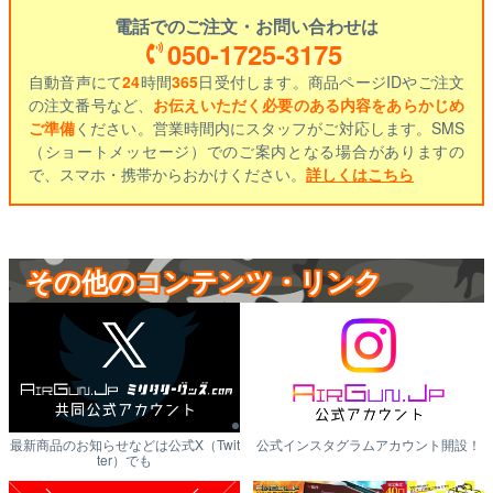
電話でのご注文・お問い合わせは
050-1725-3175
自動音声にて
24
時間
365
日受付します。商品ページIDやご注文
の注文番号など、
お伝えいただく必要のある内容をあらかじめ
ご準備
ください。営業時間内にスタッフがご対応します。SMS
（ショートメッセージ）でのご案内となる場合がありますの
で、スマホ・携帯からおかけください。
詳しくはこちら
その他のコンテンツ・リンク
最新商品のお知らせなどは公式X（Twit
公式インスタグラムアカウント開設！
ter）でも