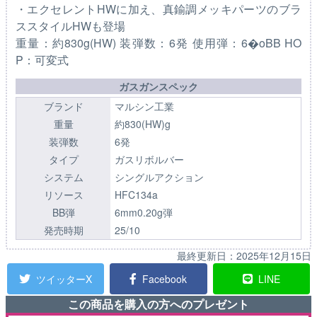
・エクセレントHWに加え、真鍮調メッキパーツのブラ
ススタイルHWも登場
重量：約830g(HW) 装弾数：6発 使用弾：6�oBB HO
P：可変式
ガスガンスペック
ブランド
マルシン工業
重量
約830(HW)g
装弾数
6発
タイプ
ガスリボルバー
システム
シングルアクション
リソース
HFC134a
BB弾
6mm0.20g弾
発売時期
25/10
最終更新日：
2025年12月15日
ツイッターX
Facebook
LINE
この商品を購入の方へのプレゼント