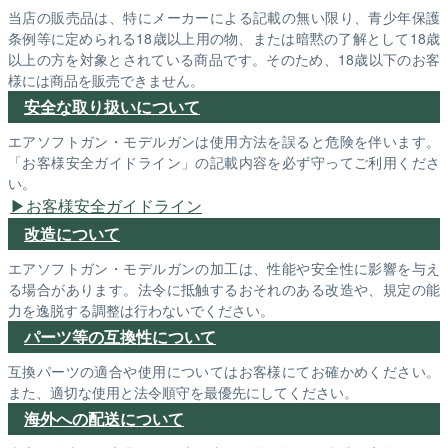
当店の販売品は、特にメーカーによる記載の無い限り、青少年保護
条例等に定められる18歳以上用の物、または暗黙の了解として18歳
以上の方を対象とされている商品です。そのため、18歳以下のお客
様には商品を販売できません。
安全な取り扱いについて
エアソフトガン・モデルガンは使用方法を誤ると危険を伴います。
「お客様安全ガイドライン」の記載内容を必ず守ってご利用くださ
い。
お客様安全ガイドライン
改造について
エアソフトガン・モデルガンの加工は、性能や安全性に影響を与え
る場合があります。法令に抵触するおそれのある改造や、規定の能
力を逸脱する調整は行わないでください。
パーツ等の互換性について
互換パーツの適合や使用についてはお客様にてお確かめください。
また、適切な使用と法令順守を最優先にしてください。
海外への配送について