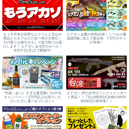
もう今月末が決算なんでうんと沢山の
エアガン.jp夏の特別企画！ いつもの夏
商品たちをアルだけ目一杯の大奉仕！
福袋5種に加えて新企画・1万円ガチャ
力の限りお値引きをして総力戦でお届
が登場！
けします！ エアガン.jp 8月のセール！
8月31日(月)まで開催中!
"灼熱（あつ）すぎる夏見舞い!お中元
エアガン.JPの台湾ダイレクトインポー
キャンペーン！3万円以上お売りいた
ト商品！！ 7月はWE65式歩槍やAKRI
だいた方に選べるプレゼント
VA56式が再登場！！