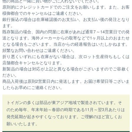
他の商品と一緒に買い物かごに入れないでください。
原則的にクレジットカードでのご注文をお願いします。また、お客
様御都合でのキャンセルはご遠慮ください。
銀行振込の場合は在庫確認後のお支払い、お支払い後の発注となり
ます。
既存製品の場合、国内の問屋に在庫があれば通常7～14営業日での発
送となります。海外メーカーからの取寄などで1ヶ月以上のおまたせ
となる場合もございます。
当店からの経過報告はいたしかねます。
頻繁なお問い合わせはご遠慮ください。
折り悪くいずれにも在庫がない場合は、次ロット生産待ちもしくは
店舗都合キャンセルとなります。
新製品の場合は対応が上記と異なる場合がございますのでご容赦く
ださい。
商品入荷後は原則2営業日内に発送します。お届け希望日等ございま
したらお早めにご連絡ください。
トイガンの多くは部品が東アジア地域で製造されています。そ
のため毎年、年末年始～春節の時期である11月～翌3月あたりは
発売延期が起きやすくなっております。ご理解のほど宜しくお
願いいたします。