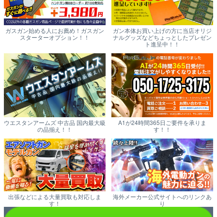
ガスガン始める人にお薦め！ガスガン
ガン本体お買い上げの方に当店オリジ
スターターオプション！！
ナルグッズなどちょっとしたプレゼン
ト進呈中！！
ウエスタンアームズ 中古品 国内最大級
A1が24時間365日ご要件を承りま
の品揃え！！
す！！
出張などによる大量買取も対応しま
海外メーカー公式サイトへのリンクあ
す！
り