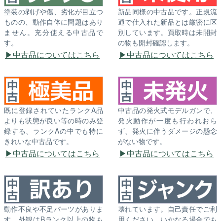
塗装の剥げや傷、劣化が目立つ
新品同様の中古品です。正規流
ものの、動作自体に問題はあり
通で仕入れた新品とは厳密に区
ません。充分使える中古品で
別しています。買取時は未開封
す。
の物も開封確認します。
中古品についてはこちら
中古品についてはこちら
既に登録されていたランクA品
中古品の発火式モデルガンで、
よりも状態が良い等の時のみ登
発火動作が一度も行われおら
録する、ランクAの中でも特に
ず、発火に伴うダメージの懸念
きれいな中古品です。
がない物です。
中古品についてはこちら
中古品についてはこちら
動作不良や不足パーツがありま
壊れています。自己責任でご利
す。外観はBランク以上の物も
用ください。いかなる場合でも