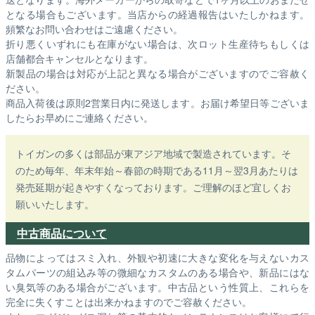
となる場合もございます。
当店からの経過報告はいたしかねます。
頻繁なお問い合わせはご遠慮ください。
折り悪くいずれにも在庫がない場合は、次ロット生産待ちもしくは
店舗都合キャンセルとなります。
新製品の場合は対応が上記と異なる場合がございますのでご容赦く
ださい。
商品入荷後は原則2営業日内に発送します。お届け希望日等ございま
したらお早めにご連絡ください。
トイガンの多くは部品が東アジア地域で製造されています。そ
のため毎年、年末年始～春節の時期である11月～翌3月あたりは
発売延期が起きやすくなっております。ご理解のほど宜しくお
願いいたします。
中古商品について
品物によってはスミ入れ、外観や初速に大きな変化を与えないカス
タムパーツの組込み等の微細なカスタムのある場合や、新品にはな
い臭気等のある場合がございます。中古品という性質上、これらを
完全に失くすことは出来かねますのでご容赦ください。