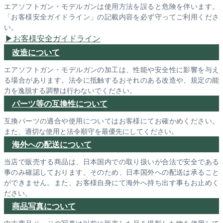
エアソフトガン・モデルガンは使用方法を誤ると危険を伴います。
「お客様安全ガイドライン」の記載内容を必ず守ってご利用くださ
い。
お客様安全ガイドライン
改造について
エアソフトガン・モデルガンの加工は、性能や安全性に影響を与え
る場合があります。法令に抵触するおそれのある改造や、規定の能
力を逸脱する調整は行わないでください。
パーツ等の互換性について
互換パーツの適合や使用についてはお客様にてお確かめください。
また、適切な使用と法令順守を最優先にしてください。
海外への配送について
当店で販売する商品は、日本国内での取り扱いが合法で安全である
事のみ確認しております。そのため、日本国外への配送は承ること
ができません。また、お客様自身にて海外へ持ち出す事もお止めく
ださい。
商品写真について