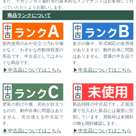
また、マガジンガス漏れ等の基本的なメンテナンスはお客様にて行
っていただくようお願いします。
商品ランクについて
室内使用のみや目立つ汚れや傷
多少の傷や、年式相応の使用感
がなく、わずかな作動痕程度の
がありますが、動作自体に問題
美品です。中古品としてはキレ
はありません。普通の中古品で
イな商品です。
す。
中古品についてはこちら
中古品についてはこちら
塗装の剥げや傷、劣化が目立つ
新品同様の中古品です。正規流
ものの、動作自体に問題はあり
通で仕入れた新品とは厳密に区
ません。充分使える中古品で
別しています。買取時は未開封
す。
の物も開封確認します。
中古品についてはこちら
中古品についてはこちら