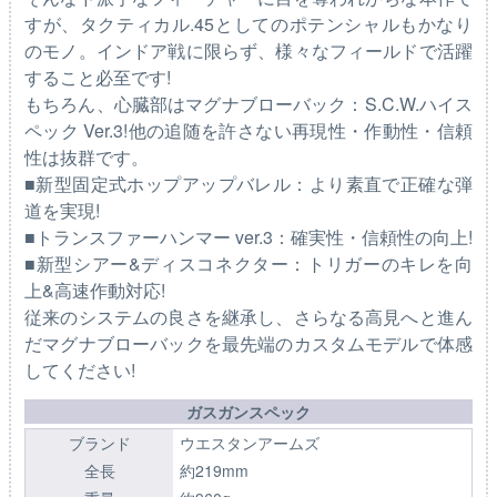
すが、タクティカル.45としてのポテンシャルもかなり
のモノ。インドア戦に限らず、様々なフィールドで活躍
すること必至です!
もちろん、心臓部はマグナブローバック：S.C.W.ハイス
ペック Ver.3!他の追随を許さない再現性・作動性・信頼
性は抜群です。
■新型固定式ホップアップバレル：より素直で正確な弾
道を実現!
■トランスファーハンマー ver.3：確実性・信頼性の向上!
■新型シアー&ディスコネクター：トリガーのキレを向
上&高速作動対応!
従来のシステムの良さを継承し、さらなる高見へと進ん
だマグナブローバックを最先端のカスタムモデルで体感
してください!
ガスガンスペック
ブランド
ウエスタンアームズ
全長
約219mm