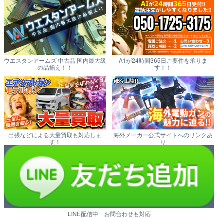
ウエスタンアームズ 中古品 国内最大級
A1が24時間365日ご要件を承りま
の品揃え！！
す！！
出張などによる大量買取も対応しま
海外メーカー公式サイトへのリンクあ
す！
り
LINE配信中 お問合わせも対応