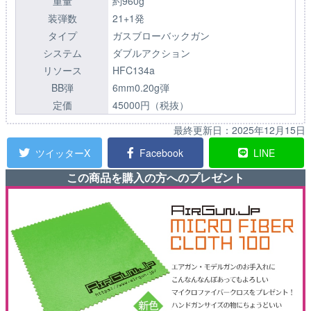
重量
約960g
装弾数
21+1発
タイプ
ガスブローバックガン
システム
ダブルアクション
リソース
HFC134a
BB弾
6mm0.20g弾
定価
45000円（税抜）
最終更新日：
2025年12月15日
ツイッターX
Facebook
LINE
この商品を購入の方へのプレゼント