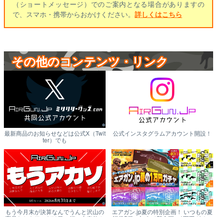
（ショートメッセージ）でのご案内となる場合がありますの
で、スマホ・携帯からおかけください。
詳しくはこちら
その他のコンテンツ・リンク
最新商品のお知らせなどは公式X（Twit
公式インスタグラムアカウント開設！
ter）でも
もう今月末が決算なんでうんと沢山の
エアガン.jp夏の特別企画！ いつもの夏