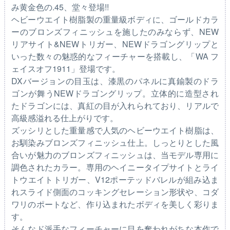
み黄金色の.45、堂々登場!!
ヘビーウエイト樹脂製の重量級ボディに、ゴールドカラ
ーのブロンズフィニッシュを施したのみならず、NEW
リアサイト&NEWトリガー、NEWドラゴングリップと
いった数々の魅惑的なフィーチャーを搭載し、「WA フ
ェイスオフ1911」登場です。
DXバージョンの目玉は、漆黒のパネルに真鍮製のドラ
ゴンが舞うNEWドラゴングリップ。立体的に造型され
たドラゴンには、真紅の目が入れられており、リアルで
高級感溢れる仕上がりです。
ズッシリとした重量感で人気のヘビーウエイト樹脂は、
お馴染みブロンズフィニッシュ仕上。しっとりとした風
合いが魅力のブロンズフィニッシュは、当モデル専用に
調色されたカラー。専用のヘイニータイプサイトとライ
トウエイトトリガー、V12ポーテッドバレルが組み込ま
れスライド側面のコッキングセレーション形状や、コダ
ワリのポートなど、作り込まれたボディを美しく彩りま
す。
そんなド派手なフィーチャーに目を奪われがちな本作で