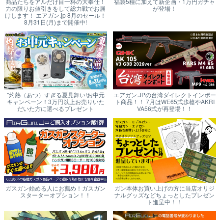
商品たちをアルだけ目一杯の大奉仕！
福袋5種に加えて新企画・1万円ガチャ
力の限りお値引きをして総力戦でお届
が登場！
けします！ エアガン.jp 8月のセール！
8月31日(月)まで開催中!
"灼熱（あつ）すぎる夏見舞い!お中元
エアガン.JPの台湾ダイレクトインポー
キャンペーン！3万円以上お売りいた
ト商品！！ 7月はWE65式歩槍やAKRI
だいた方に選べるプレゼント
VA56式が再登場！！
ガスガン始める人にお薦め！ガスガン
ガン本体お買い上げの方に当店オリジ
スターターオプション！！
ナルグッズなどちょっとしたプレゼン
ト進呈中！！