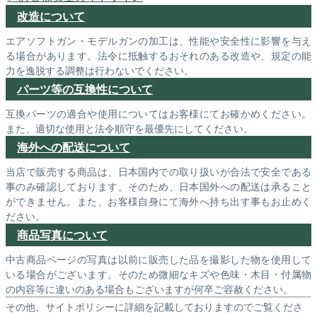
改造について
エアソフトガン・モデルガンの加工は、性能や安全性に影響を与え
る場合があります。法令に抵触するおそれのある改造や、規定の能
力を逸脱する調整は行わないでください。
パーツ等の互換性について
互換パーツの適合や使用についてはお客様にてお確かめください。
また、適切な使用と法令順守を最優先にしてください。
海外への配送について
当店で販売する商品は、日本国内での取り扱いが合法で安全である
事のみ確認しております。そのため、日本国外への配送は承ること
ができません。また、お客様自身にて海外へ持ち出す事もお止めく
ださい。
商品写真について
中古商品ページの写真は以前に販売した品を撮影した物を使用して
いる場合がございます。そのため微細なキズや色味・木目・付属物
の内容等に違いのある場合もございますが何卒ご容赦ください。
その他、サイトポリシーに詳細を記載しておりますのでご覧くださ