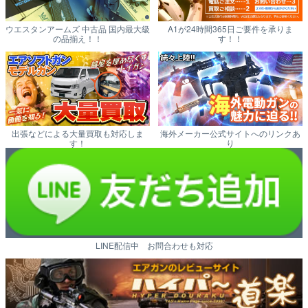
ウエスタンアームズ 中古品 国内最大級
A1が24時間365日ご要件を承りま
の品揃え！！
す！！
出張などによる大量買取も対応しま
海外メーカー公式サイトへのリンクあ
す！
り
LINE配信中 お問合わせも対応