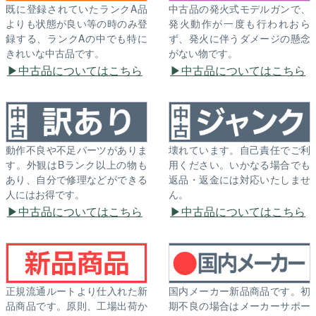
既に登録されていたランクA品
中古品の発火式モデルガンで、
よりも状態が良い等の時のみ登
発火動作が一度も行われおら
録する、ランクAの中でも特に
ず、発火に伴うダメージの懸念
きれいな中古品です。
がない物です。
中古品についてはこちら
中古品についてはこちら
動作不良や不足パーツがありま
壊れています。自己責任でご利
す。外観はBランク以上の物も
用ください。いかなる場合でも
あり、自分で修理などができる
返品・返金には対応いたしませ
人にはお得です。
ん。
中古品についてはこちら
中古品についてはこちら
正規流通ルートより仕入れた新
国内メーカー新品商品です。初
品商品です。原則、工場出荷か
期不良の場合はメーカーサポー