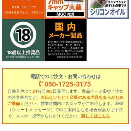
電話でのご注文・お問い合わせは
050-1725-3175
自動音声にて
24
時間
365
日受付します。商品ページIDやご注文
の注文番号など、
お伝えいただく必要のある内容をあらかじめ
ご準備
ください。営業時間内にスタッフがご対応します。SMS
（ショートメッセージ）でのご案内となる場合がありますの
で、スマホ・携帯からおかけください。
詳しくはこちら