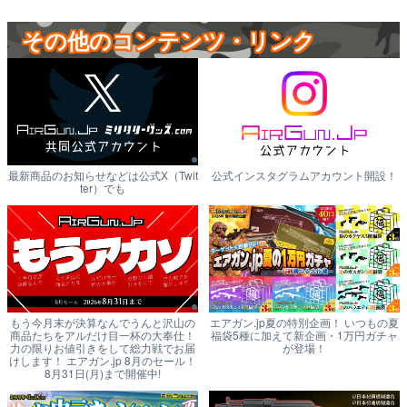
その他のコンテンツ・リンク
最新商品のお知らせなどは公式X（Twit
公式インスタグラムアカウント開設！
ter）でも
もう今月末が決算なんでうんと沢山の
エアガン.jp夏の特別企画！ いつもの夏
商品たちをアルだけ目一杯の大奉仕！
福袋5種に加えて新企画・1万円ガチャ
力の限りお値引きをして総力戦でお届
が登場！
けします！ エアガン.jp 8月のセール！
8月31日(月)まで開催中!