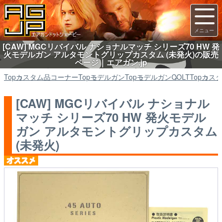
[CAW] MGCリバイバル ナショナルマッチ シリーズ70 HW 発
火モデルガン アルタモントグリップカスタム (未発火)の販売
ページ｜エアガン.jp
Top
カスタム品コーナー
Top
モデルガン
Top
モデルガン
COLT
Top
カス
[CAW] MGCリバイバル ナショナル
マッチ シリーズ70 HW 発火モデル
ガン アルタモントグリップカスタム
(未発火)