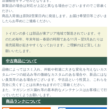
店舗都合キャンセルとなります。
新製品の場合は対応が上記と異なる場合がございますのでご容赦く
ださい。
商品入荷後は原則2営業日内に発送します。お届け希望日等ございま
したらお早めにご連絡ください。
トイガンの多くは部品が東アジア地域で製造されています。そ
のため毎年、年末年始～春節の時期である11月～翌3月あたりは
発売延期が起きやすくなっております。ご理解のほど宜しくお
願いいたします。
中古商品について
品物によってはスミ入れ、外観や初速に大きな変化を与えないカス
タムパーツの組込み等の微細なカスタムのある場合や、新品にはな
い臭気等のある場合がございます。中古品という性質上、これらを
完全に失くすことは出来かねますのでご容赦ください。
また、マガジンガス漏れ等の基本的なメンテナンスはお客様にて行
っていただくようお願いします。
商品ランクについて