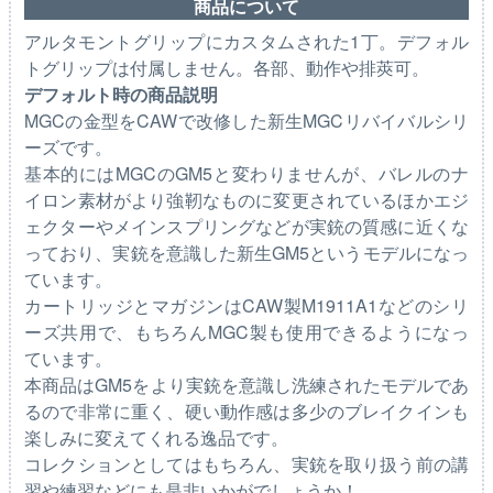
商品について
アルタモントグリップにカスタムされた1丁。デフォル
トグリップは付属しません。各部、動作や排莢可。
デフォルト時の商品説明
MGCの金型をCAWで改修した新生MGCリバイバルシリ
ーズです。
基本的にはMGCのGM5と変わりませんが、バレルのナ
イロン素材がより強靭なものに変更されているほかエジ
ェクターやメインスプリングなどが実銃の質感に近くな
っており、実銃を意識した新生GM5というモデルになっ
ています。
カートリッジとマガジンはCAW製M1911A1などのシリ
ーズ共用で、もちろんMGC製も使用できるようになっ
ています。
本商品はGM5をより実銃を意識し洗練されたモデルであ
るので非常に重く、硬い動作感は多少のブレイクインも
楽しみに変えてくれる逸品です。
コレクションとしてはもちろん、実銃を取り扱う前の講
習や練習などにも是非いかがでしょうか！