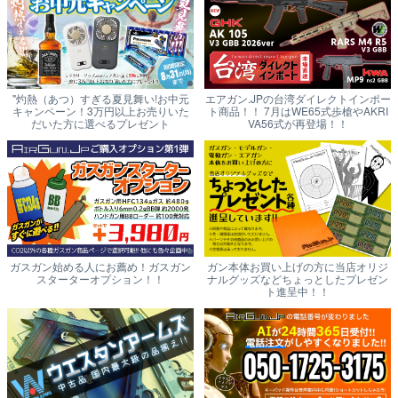
"灼熱（あつ）すぎる夏見舞い!お中元
エアガン.JPの台湾ダイレクトインポー
キャンペーン！3万円以上お売りいた
ト商品！！ 7月はWE65式歩槍やAKRI
だいた方に選べるプレゼント
VA56式が再登場！！
ガスガン始める人にお薦め！ガスガン
ガン本体お買い上げの方に当店オリジ
スターターオプション！！
ナルグッズなどちょっとしたプレゼン
ト進呈中！！