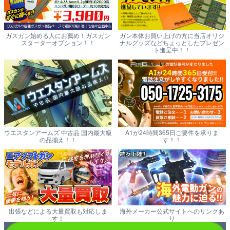
ガスガン始める人にお薦め！ガスガン
ガン本体お買い上げの方に当店オリジ
スターターオプション！！
ナルグッズなどちょっとしたプレゼン
ト進呈中！！
ウエスタンアームズ 中古品 国内最大級
A1が24時間365日ご要件を承りま
の品揃え！！
す！！
出張などによる大量買取も対応しま
海外メーカー公式サイトへのリンクあ
す！
り