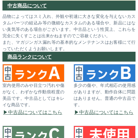
中古商品について
品物によってはスミ入れ、外観や初速に大きな変化を与えないカス
タムパーツの組込み等の微細なカスタムのある場合や、新品にはな
い臭気等のある場合がございます。中古品という性質上、これらを
完全に失くすことは出来かねますのでご容赦ください。
また、マガジンガス漏れ等の基本的なメンテナンスはお客様にて行
っていただくようお願いします。
商品ランクについて
室内使用のみや目立つ汚れや傷
多少の傷や、年式相応の使用感
がなく、わずかな作動痕程度の
がありますが、動作自体に問題
美品です。中古品としてはキレ
はありません。普通の中古品で
イな商品です。
す。
中古品についてはこちら
中古品についてはこちら