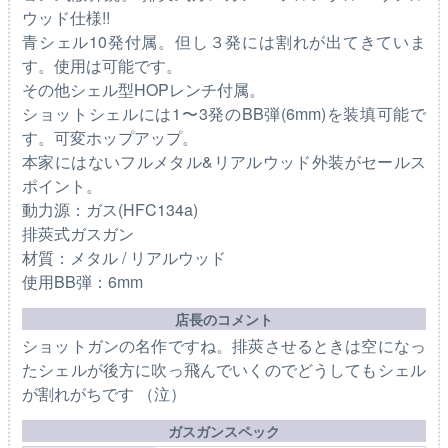
ウッド仕様!!
青シェル10発付属。但し３発には割れが出てきていま
す。使用は可能です。
その他シェル型HOPレンチ付属。
ショットシェルには1〜3発のBB弾(6mm)を装填可能で
す。可変ホップアップ。
本家にはないフルメタル&リアルウッド外装がセールス
ポイント。
動力源：ガス(HFC134a)
排莢式ガスガン
材質：メタル / リアルウッド
使用BB弾：6mm
店長のコメント
ショットガンの名作ですね。排莢させるときは空になっ
たシェルが後方に吹っ飛んでいくのでどうしてもシェル
が割れがちです （泣）
ガスガンスペック