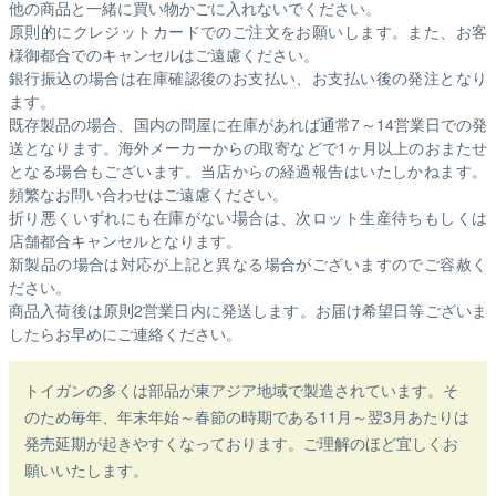
他の商品と一緒に買い物かごに入れないでください。
原則的にクレジットカードでのご注文をお願いします。また、お客
様御都合でのキャンセルはご遠慮ください。
銀行振込の場合は在庫確認後のお支払い、お支払い後の発注となり
ます。
既存製品の場合、国内の問屋に在庫があれば通常7～14営業日での発
送となります。海外メーカーからの取寄などで1ヶ月以上のおまたせ
となる場合もございます。
当店からの経過報告はいたしかねます。
頻繁なお問い合わせはご遠慮ください。
折り悪くいずれにも在庫がない場合は、次ロット生産待ちもしくは
店舗都合キャンセルとなります。
新製品の場合は対応が上記と異なる場合がございますのでご容赦く
ださい。
商品入荷後は原則2営業日内に発送します。お届け希望日等ございま
したらお早めにご連絡ください。
トイガンの多くは部品が東アジア地域で製造されています。そ
のため毎年、年末年始～春節の時期である11月～翌3月あたりは
発売延期が起きやすくなっております。ご理解のほど宜しくお
願いいたします。