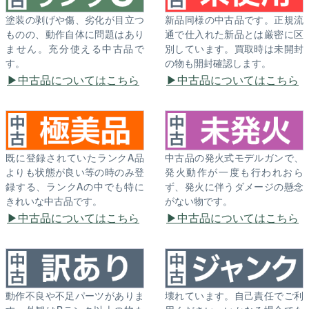
塗装の剥げや傷、劣化が目立つ
新品同様の中古品です。正規流
ものの、動作自体に問題はあり
通で仕入れた新品とは厳密に区
ません。充分使える中古品で
別しています。買取時は未開封
す。
の物も開封確認します。
中古品についてはこちら
中古品についてはこちら
既に登録されていたランクA品
中古品の発火式モデルガンで、
よりも状態が良い等の時のみ登
発火動作が一度も行われおら
録する、ランクAの中でも特に
ず、発火に伴うダメージの懸念
きれいな中古品です。
がない物です。
中古品についてはこちら
中古品についてはこちら
動作不良や不足パーツがありま
壊れています。自己責任でご利