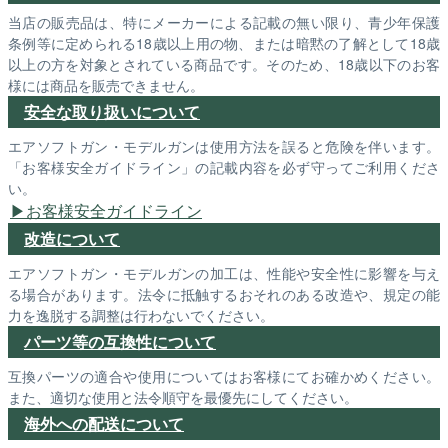
当店の販売品は、特にメーカーによる記載の無い限り、青少年保護
条例等に定められる18歳以上用の物、または暗黙の了解として18歳
以上の方を対象とされている商品です。そのため、18歳以下のお客
様には商品を販売できません。
安全な取り扱いについて
エアソフトガン・モデルガンは使用方法を誤ると危険を伴います。
「お客様安全ガイドライン」の記載内容を必ず守ってご利用くださ
い。
お客様安全ガイドライン
改造について
エアソフトガン・モデルガンの加工は、性能や安全性に影響を与え
る場合があります。法令に抵触するおそれのある改造や、規定の能
力を逸脱する調整は行わないでください。
パーツ等の互換性について
互換パーツの適合や使用についてはお客様にてお確かめください。
また、適切な使用と法令順守を最優先にしてください。
海外への配送について