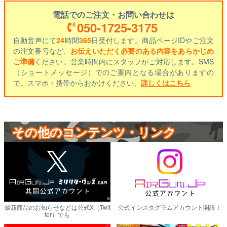
電話でのご注文・お問い合わせは
050-1725-3175
自動音声にて
24
時間
365
日受付します。商品ページIDやご注文
の注文番号など、
お伝えいただく必要のある内容をあらかじめ
ご準備
ください。営業時間内にスタッフがご対応します。SMS
（ショートメッセージ）でのご案内となる場合がありますの
で、スマホ・携帯からおかけください。
詳しくはこちら
その他のコンテンツ・リンク
最新商品のお知らせなどは公式X（Twit
公式インスタグラムアカウント開設！
ter）でも