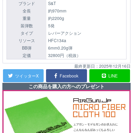
ブランド
S&T
全長
約970mm
重量
約2200g
装弾数
5発
タイプ
レバーアクション
リソース
HFC134a
BB弾
6mm0.20g弾
定価
32800円（税抜）
最終更新日：
2025年12月16日
ツイッターX
Facebook
LINE
この商品を購入の方へのプレゼント