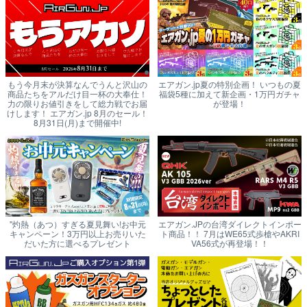
もう今月末が決算なんでうんと沢山の
エアガン.jp夏の特別企画！ いつもの夏
商品たちをアルだけ目一杯の大奉仕！
福袋5種に加えて新企画・1万円ガチャ
力の限りお値引きをして総力戦でお届
が登場！
けします！ エアガン.jp 8月のセール！
8月31日(月)まで開催中!
"灼熱（あつ）すぎる夏見舞い!お中元
エアガン.JPの台湾ダイレクトインポー
キャンペーン！3万円以上お売りいた
ト商品！！ 7月はWE65式歩槍やAKRI
だいた方に選べるプレゼント
VA56式が再登場！！