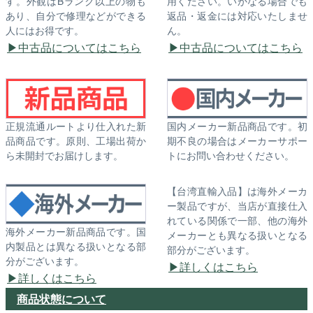
す。外観はBランク以上の物も
用ください。いかなる場合でも
あり、自分で修理などができる
返品・返金には対応いたしませ
人にはお得です。
ん。
中古品についてはこちら
中古品についてはこちら
正規流通ルートより仕入れた新
国内メーカー新品商品です。初
品商品です。原則、工場出荷か
期不良の場合はメーカーサポー
ら未開封でお届けします。
トにお問い合わせください。
【台湾直輸入品】は海外メーカ
ー製品ですが、当店が直接仕入
れている関係で一部、他の海外
海外メーカー新品商品です。国
メーカーとも異なる扱いとなる
内製品とは異なる扱いとなる部
部分がございます。
分がございます。
詳しくはこちら
詳しくはこちら
商品状態について