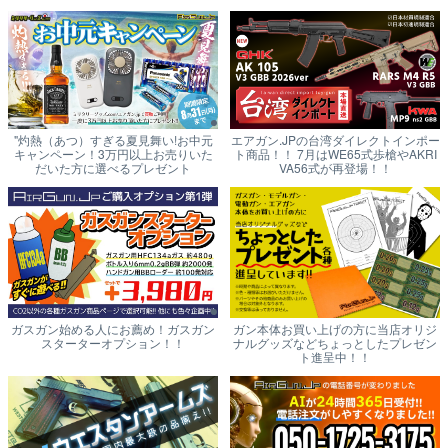
"灼熱（あつ）すぎる夏見舞い!お中元
エアガン.JPの台湾ダイレクトインポー
キャンペーン！3万円以上お売りいた
ト商品！！ 7月はWE65式歩槍やAKRI
だいた方に選べるプレゼント
VA56式が再登場！！
ガスガン始める人にお薦め！ガスガン
ガン本体お買い上げの方に当店オリジ
スターターオプション！！
ナルグッズなどちょっとしたプレゼン
ト進呈中！！