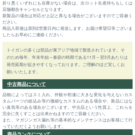
折り悪くいずれにも在庫がない場合は、次ロット生産待ちもしくは
店舗都合キャンセルとなります。
新製品の場合は対応が上記と異なる場合がございますのでご容赦く
ださい。
商品入荷後は原則2営業日内に発送します。お届け希望日等ございま
したらお早めにご連絡ください。
トイガンの多くは部品が東アジア地域で製造されています。そ
のため毎年、年末年始～春節の時期である11月～翌3月あたりは
発売延期が起きやすくなっております。ご理解のほど宜しくお
願いいたします。
中古商品について
品物によってはスミ入れ、外観や初速に大きな変化を与えないカス
タムパーツの組込み等の微細なカスタムのある場合や、新品にはな
い臭気等のある場合がございます。中古品という性質上、これらを
完全に失くすことは出来かねますのでご容赦ください。
また、マガジンガス漏れ等の基本的なメンテナンスはお客様にて行
っていただくようお願いします。
商品ランクについて