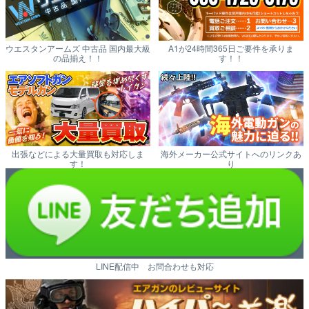
ウエスタンアームズ 中古品 国内最大級
A1が24時間365日ご要件を承りま
の品揃え！！
す！！
出張などによる大量買取も対応しま
海外メーカー公式サイトへのリンクあ
す！
り
LINE配信中 お問合わせも対応