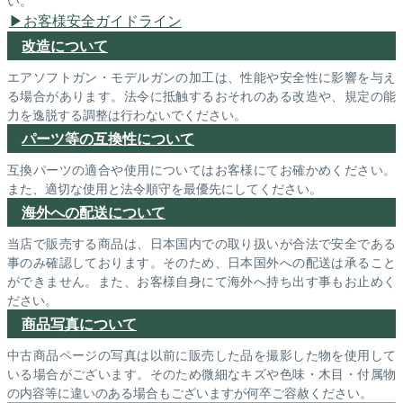
い。
お客様安全ガイドライン
改造について
エアソフトガン・モデルガンの加工は、性能や安全性に影響を与え
る場合があります。法令に抵触するおそれのある改造や、規定の能
力を逸脱する調整は行わないでください。
パーツ等の互換性について
互換パーツの適合や使用についてはお客様にてお確かめください。
また、適切な使用と法令順守を最優先にしてください。
海外への配送について
当店で販売する商品は、日本国内での取り扱いが合法で安全である
事のみ確認しております。そのため、日本国外への配送は承ること
ができません。また、お客様自身にて海外へ持ち出す事もお止めく
ださい。
商品写真について
中古商品ページの写真は以前に販売した品を撮影した物を使用して
いる場合がございます。そのため微細なキズや色味・木目・付属物
の内容等に違いのある場合もございますが何卒ご容赦ください。