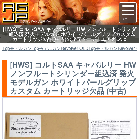
[HWS] コルトSAA キャバルリー HW ノンフルートシリンダ
ー組込済 発火モデルガン ホワイトパールグリップカスタム
カートリッジ欠品 (中古)の販売ページ｜エアガン.jp
Top
モデルガン
Top
モデルガン
Revolver OLD
Top
モデルガン
Revolver 
[HWS] コルトSAA キャバルリー HW
ノンフルートシリンダー組込済 発火
モデルガン ホワイトパールグリップ
カスタム カートリッジ欠品 (中古)