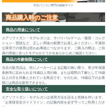
中古パソコン専門の姉妹サイト
商品購入時のご注意
商品の用途について
エアソフトガン・モデルガンは、サバイバルゲーム・鑑賞・コレク
ション・競技など、正しい用途の範囲でお楽しみください。不適切
な環境での使用は思わぬ事故につながります。ご購入の際は、ご自
身の用途に合ったモデルかどうかをあらかじめご確認ください。
商品の年齢制限について
当店の販売品は、特にメーカーによる記載の無い限り、青少年保護
条例等に定められる18歳以上用の物、または暗黙の了解として18歳
以上の方を対象とされている商品です。そのため、18歳以下のお客
様には商品を販売できません。
安全な取り扱いについて
エアソフトガン・モデルガンは使用方法を誤ると危険を伴います。
「お客様安全ガイドライン」の記載内容を必ず守ってご利用くださ