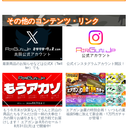
その他のコンテンツ・リンク
最新商品のお知らせなどは公式X（Twit
公式インスタグラムアカウント開設！
ter）でも
もう今月末が決算なんでうんと沢山の
エアガン.jp夏の特別企画！ いつもの夏
商品たちをアルだけ目一杯の大奉仕！
福袋5種に加えて新企画・1万円ガチャ
力の限りお値引きをして総力戦でお届
が登場！
けします！ エアガン.jp 8月のセール！
8月31日(月)まで開催中!