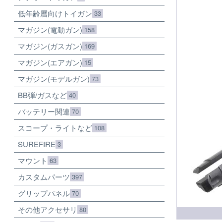
低年齢層向けトイガン
33
マガジン(電動ガン)
158
マガジン(ガスガン)
169
マガジン(エアガン)
15
マガジン(モデルガン)
73
BB弾/ガスなど
40
バッテリー関連
70
スコープ・ライトなど
108
SUREFIRE
3
マウント
63
カスタムパーツ
397
グリップパネル
70
その他アクセサリ
80