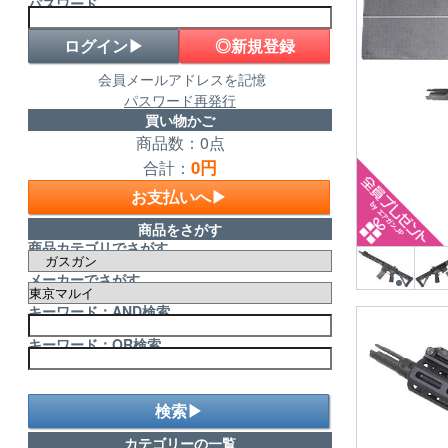
パスワード
◎新規登録
会員メールアドレスを記憶
パスワード再発行
買い物かご
商品数：0点
0円
合計：
お支払いへ▶
商品をさがす
商品カテゴリでさがす
メーカーでさがす
キーワード：AND検索
キーワード：OR検索
検索▶
カテゴリーの一覧