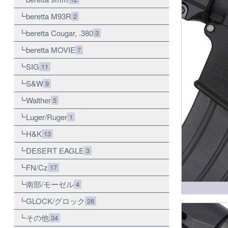
beretta M93R
2
beretta Cougar, .380
3
beretta MOVIE
7
SIG
11
S&W
9
Walther
5
Luger/Ruger
1
H&K
13
DESERT EAGLE
3
FN/Cz
17
南部/モーゼル
4
GLOCK/グロック
28
その他
34