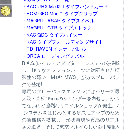
・KAC URX Mod2.1 タイプハンドガード
・BCM GFG Mod０ タイプグリップ
・MAGPUL ASAP タイプスイベル
・MAGPUL CTR タイプストック
・KAC QDC タイプハイダー
・KAC タイプフォールディングサイト
・PDI RAVEN インナーバレル
・ORGA ローディングノズル
R.A.S.(レイル・アダプター・システム)を搭載
し、様々なオプションパーツに対応させた拡
張性の高い「M4A1 MWS」がガスブローバッ
クで登場!
専用のブローバックエンジンにはシリーズ最
大級・直径19mmのシリンダーを内包し、かつ
てないほど強烈なリコイルショックが発生。Z
-システムをはじめとする耐久性アップのため
の新機構を搭載し、形状再現や質感のリアル
さの追求、そして東京マルイらしい命中精度&