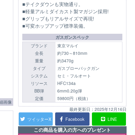
■テイクダウンも実物通り。
■軽量アルミダイカスト製マガジン採用!
■グリップもリアルサイズで再現!
■可変ホップアップ標準装備。
ガスガンスペック
ブランド
東京マルイ
全長
約730～810mm
重量
約3470g
タイプ
ガスブローバックガン
システム
セミ・フルオート
リソース
HFC134a
BB弾
6mm0.20g弾
定価
59800円（税抜）
細画像
最終更新日：
2025年12月16日
ツイッターX
Facebook
LINE
この商品を購入の方へのプレゼント