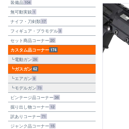
装備品
104
無可動実銃
1
ナイフ・刀剣類
17
フィギュア・プラモデル
3
セット商品コーナー
20
カスタム品コーナー
174
電動ガン
26
ガスガン
62
エアガン
9
モデルガン
73
ビンテージ品コーナー
36
掘り出し物コーナー
12
訳ありコーナー
71
ジャンク品コーナー
15