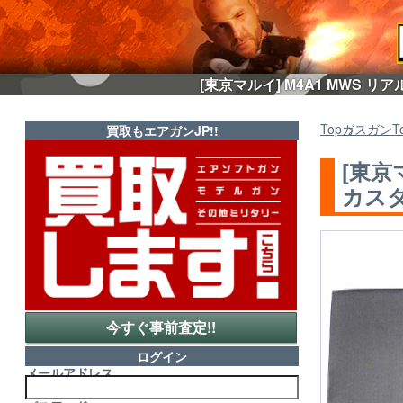
[東京マルイ] M4A1 MWS 
Top
ガスガン
T
買取もエアガンJP!!
[東京
カスタ
今すぐ事前査定!!
ログイン
メールアドレス