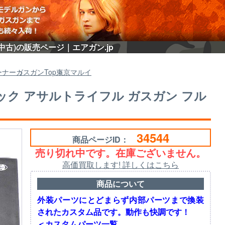
(中古)の販売ページ｜エアガン.jp
ーナー
ガスガン
Top
東京マルイ
バック アサルトライフル ガスガン フル
34544
商品ページID：
売り切れ中です。在庫ございません。
高価買取します! 詳しくはこちら
商品について
外装パーツにとどまらず内部パーツまで換装
されたカスタム品です。動作も快調です！
＜カスタムパーツ一覧