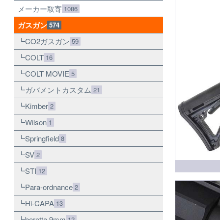
メーカー取寄
1086
ガスガン
574
CO2ガスガン
59
COLT
16
COLT MOVIE
5
ガバメントカスタム
21
Kimber
2
Wilson
1
Springfield
8
SV
2
STI
12
Para-ordnance
2
Hi-CAPA
13
beretta 9mm
12