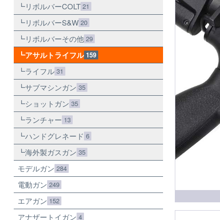
リボルバーCOLT
21
リボルバーS&W
20
リボルバーその他
29
アサルトライフル
159
ライフル
31
サブマシンガン
35
ショットガン
35
ランチャー
13
ハンドグレネード
6
海外製ガスガン
35
モデルガン
284
電動ガン
249
エアガン
152
アナザートイガン
4