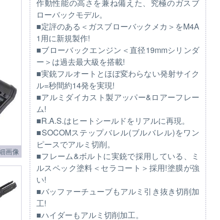
作動性能の高さを兼ね備えた、究極のガスブ
ローバックモデル。
■定評のある＜ガスブローバックメカ＞をM4A
1用に新規製作!
■ブローバックエンジン＜直径19mmシリンダ
ー＞は過去最大級を搭載!
■実銃フルオートとほぼ変わらない発射サイク
ル=秒間約14発を実現!
■アルミダイカスト製アッパー&ロアーフレー
ム!
■R.A.S.はヒートシールドをリアルに再現。
■SOCOMステップバレル(ブルバレル)をワン
ピースでアルミ切削。
細画像
■フレーム&ボルトに実銃で採用している、ミ
ルスペック塗料＜セラコート＞採用!塗膜が強
い!
■バッファーチューブもアルミ引き抜き切削加
工!
■ハイダーもアルミ切削加工。