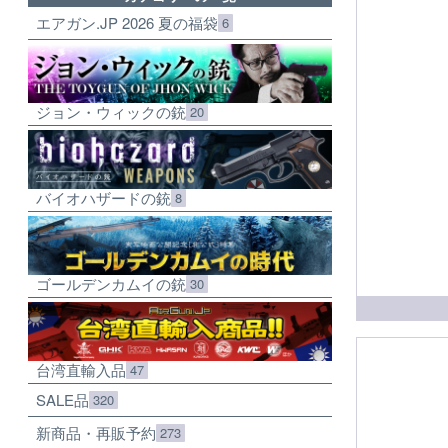
エアガン.JP 2026 夏の福袋
6
ジョン・ウィックの銃
20
バイオハザードの銃
8
ゴールデンカムイの銃
30
台湾直輸入品
47
SALE品
320
新商品・再販予約
273