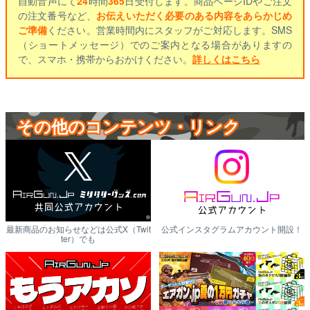
自動音声にて
24
時間
365
日受付します。商品ページIDやご注文
の注文番号など、
お伝えいただく必要のある内容をあらかじめ
ご準備
ください。営業時間内にスタッフがご対応します。SMS
（ショートメッセージ）でのご案内となる場合がありますの
で、スマホ・携帯からおかけください。
詳しくはこちら
その他のコンテンツ・リンク
最新商品のお知らせなどは公式X（Twit
公式インスタグラムアカウント開設！
ter）でも