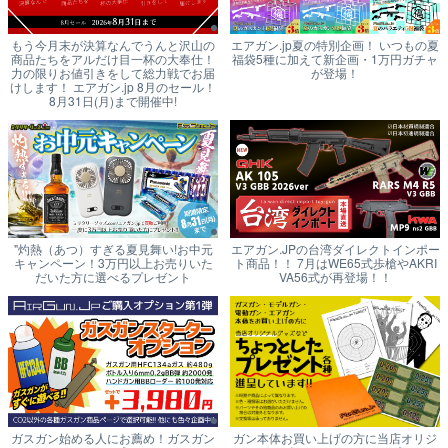
もう今月末が決算なんでうんと沢山の
エアガン.jp夏の特別企画！ いつもの夏
商品たちをアルだけ目一杯の大奉仕！
福袋5種に加えて新企画・1万円ガチャ
力の限りお値引きをして総力戦でお届
が登場！
けします！ エアガン.jp 8月のセール！
8月31日(月)まで開催中!
"灼熱（あつ）すぎる夏見舞い!お中元
エアガン.JPの台湾ダイレクトインポー
キャンペーン！3万円以上お売りいた
ト商品！！ 7月はWE65式歩槍やAKRI
だいた方に選べるプレゼント
VA56式が再登場！！
ガスガン始める人にお薦め！ガスガン
ガン本体お買い上げの方に当店オリジ