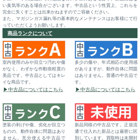
い臭気等のある場合がございます。中古品という性質上、これらを
完全に失くすことは出来かねますのでご容赦ください。
また、マガジンガス漏れ等の基本的なメンテナンスはお客様にて行
っていただくようお願いします。
商品ランクについて
室内使用のみや目立つ汚れや傷
多少の傷や、年式相応の使用感
がなく、わずかな作動痕程度の
がありますが、動作自体に問題
美品です。中古品としてはキレ
はありません。普通の中古品で
イな商品です。
す。
中古品についてはこちら
中古品についてはこちら
塗装の剥げや傷、劣化が目立つ
新品同様の中古品です。正規流
ものの、動作自体に問題はあり
通で仕入れた新品とは厳密に区
ません。充分使える中古品で
別しています。買取時は未開封