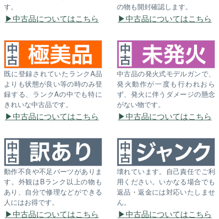
す。
の物も開封確認します。
中古品についてはこちら
中古品についてはこちら
既に登録されていたランクA品
中古品の発火式モデルガンで、
よりも状態が良い等の時のみ登
発火動作が一度も行われおら
録する、ランクAの中でも特に
ず、発火に伴うダメージの懸念
きれいな中古品です。
がない物です。
中古品についてはこちら
中古品についてはこちら
動作不良や不足パーツがありま
壊れています。自己責任でご利
す。外観はBランク以上の物も
用ください。いかなる場合でも
あり、自分で修理などができる
返品・返金には対応いたしませ
人にはお得です。
ん。
中古品についてはこちら
中古品についてはこちら