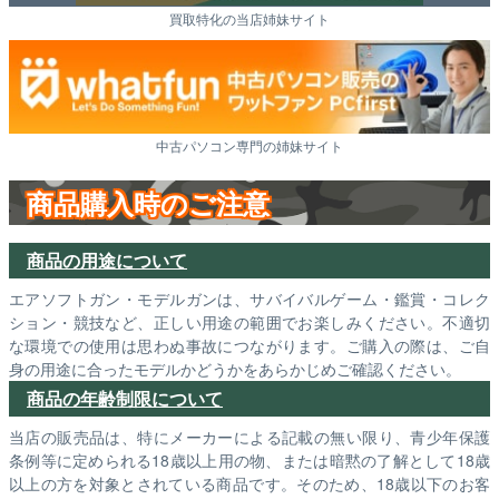
買取特化の当店姉妹サイト
中古パソコン専門の姉妹サイト
商品購入時のご注意
商品の用途について
エアソフトガン・モデルガンは、サバイバルゲーム・鑑賞・コレク
ション・競技など、正しい用途の範囲でお楽しみください。不適切
な環境での使用は思わぬ事故につながります。ご購入の際は、ご自
身の用途に合ったモデルかどうかをあらかじめご確認ください。
商品の年齢制限について
当店の販売品は、特にメーカーによる記載の無い限り、青少年保護
条例等に定められる18歳以上用の物、または暗黙の了解として18歳
以上の方を対象とされている商品です。そのため、18歳以下のお客