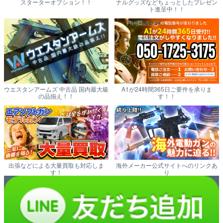
スターターオプション！！
ナルグッズなどちょっとしたプレゼン
ト進呈中！！
ウエスタンアームズ 中古品 国内最大級
A1が24時間365日ご要件を承りま
の品揃え！！
す！！
出張などによる大量買取も対応しま
海外メーカー公式サイトへのリンクあ
す！
り