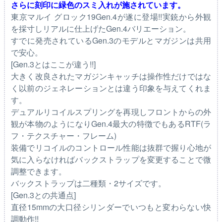
さらに刻印に緑色のスミ入れが施されています。
東京マルイ グロック19Gen.4が遂に登場!!実銃から外観
を採寸しリアルに仕上げたGen.4バリエーション。
すでに発売されているGen.3のモデルとマガジンは共用
で安心。
[Gen.3とはここが違う!!]
大きく改良されたマガジンキャッチは操作性だけではな
く以前のジェネレーションとは違う印象を与えてくれま
す。
デュアルリコイルスプリングを再現しフロントからの外
観が本物のようになりGen.4最大の特徴でもあるRTF(ラ
フ・テクスチャー・フレーム)
装備でリコイルのコントロール性能は抜群で握り心地が
気に入らなければバックストラップを変更することで微
調整できます。
バックストラップは二種類・2サイズです。
[Gen.3との共通点]
直径15mmの大口径シリンダーでいつもと変わらない快
調動作!!