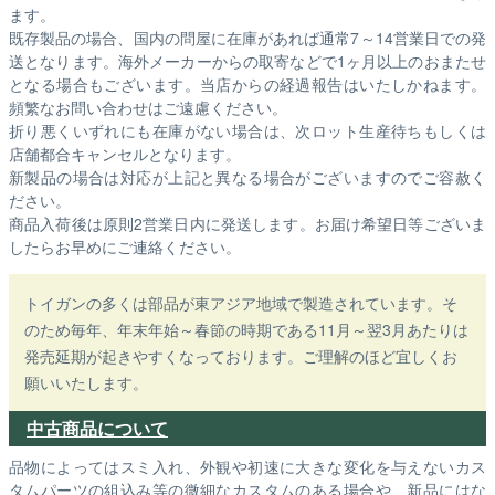
ます。
既存製品の場合、国内の問屋に在庫があれば通常7～14営業日での発
送となります。海外メーカーからの取寄などで1ヶ月以上のおまたせ
となる場合もございます。
当店からの経過報告はいたしかねます。
頻繁なお問い合わせはご遠慮ください。
折り悪くいずれにも在庫がない場合は、次ロット生産待ちもしくは
店舗都合キャンセルとなります。
新製品の場合は対応が上記と異なる場合がございますのでご容赦く
ださい。
商品入荷後は原則2営業日内に発送します。お届け希望日等ございま
したらお早めにご連絡ください。
トイガンの多くは部品が東アジア地域で製造されています。そ
のため毎年、年末年始～春節の時期である11月～翌3月あたりは
発売延期が起きやすくなっております。ご理解のほど宜しくお
願いいたします。
中古商品について
品物によってはスミ入れ、外観や初速に大きな変化を与えないカス
タムパーツの組込み等の微細なカスタムのある場合や、新品にはな