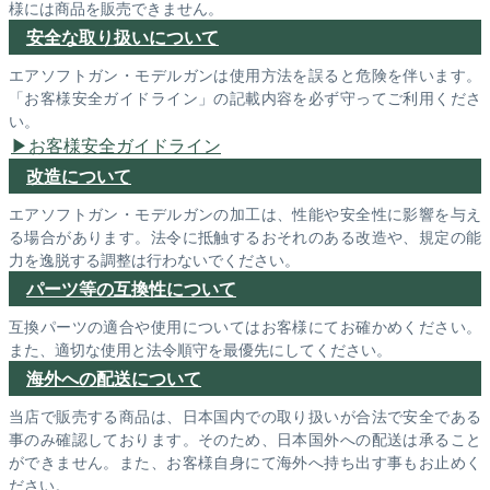
様には商品を販売できません。
安全な取り扱いについて
エアソフトガン・モデルガンは使用方法を誤ると危険を伴います。
「お客様安全ガイドライン」の記載内容を必ず守ってご利用くださ
い。
お客様安全ガイドライン
改造について
エアソフトガン・モデルガンの加工は、性能や安全性に影響を与え
る場合があります。法令に抵触するおそれのある改造や、規定の能
力を逸脱する調整は行わないでください。
パーツ等の互換性について
互換パーツの適合や使用についてはお客様にてお確かめください。
また、適切な使用と法令順守を最優先にしてください。
海外への配送について
当店で販売する商品は、日本国内での取り扱いが合法で安全である
事のみ確認しております。そのため、日本国外への配送は承ること
ができません。また、お客様自身にて海外へ持ち出す事もお止めく
ださい。