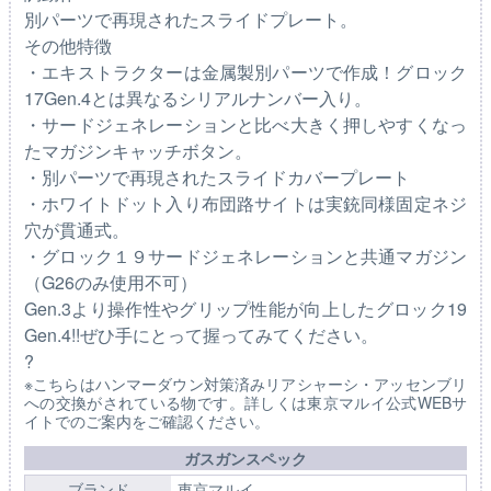
別パーツで再現されたスライドプレート。
その他特徴
・エキストラクターは金属製別パーツで作成！グロック
17Gen.4とは異なるシリアルナンバー入り。
・サードジェネレーションと比べ大きく押しやすくなっ
たマガジンキャッチボタン。
・別パーツで再現されたスライドカバープレート
・ホワイトドット入り布団路サイトは実銃同様固定ネジ
穴が貫通式。
・グロック１９サードジェネレーションと共通マガジン
（G26のみ使用不可）
Gen.3より操作性やグリップ性能が向上したグロック19
Gen.4!!ぜひ手にとって握ってみてください。
?
※こちらはハンマーダウン対策済みリアシャーシ・アッセンブリ
への交換がされている物です。詳しくは東京マルイ公式WEBサ
イトでのご案内をご確認ください。
ガスガンスペック
ブランド
東京マルイ