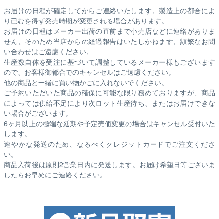
お届けの日程が確定してからご連絡いたします。製造上の都合によ
り已むを得ず発売時期が変更される場合があります。
お届けの日程はメーカー出荷の直前まで小売店などに連絡がありま
せん。そのため
当店からの経過報告はいたしかねます。
頻繁なお問
い合わせはご遠慮ください。
生産数自体を受注に基づいて調整しているメーカー様もございます
ので、お客様御都合でのキャンセルはご遠慮ください。
他の商品と一緒に買い物かごに入れないでください。
ご予約いただいた商品の確保に可能な限り務めておりますが、商品
によっては供給不足により次ロット生産待ち、またはお届けできな
い場合がございます。
6ヶ月以上の極端な延期や予定売価変更の場合はキャンセル受付いた
します。
速やかな発送のため、なるべくクレジットカードでご注文くださ
い。
商品入荷後は原則2営業日内に発送します。お届け希望日等ございま
したらお早めにご連絡ください。