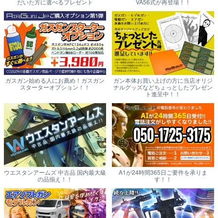
だいた方に選べるプレゼント
VA56式が再登場！！
ガスガン始める人にお薦め！ガスガン
ガン本体お買い上げの方に当店オリジ
スターターオプション！！
ナルグッズなどちょっとしたプレゼン
ト進呈中！！
ウエスタンアームズ 中古品 国内最大級
A1が24時間365日ご要件を承りま
の品揃え！！
す！！