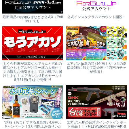
最新商品のお知らせなどは公式X（Twit
公式インスタグラムアカウント開設！
ter）でも
もう今月末が決算なんでうんと沢山の
エアガン.jp夏の特別企画！ いつもの夏
商品たちをアルだけ目一杯の大奉仕！
福袋5種に加えて新企画・1万円ガチャ
力の限りお値引きをして総力戦でお届
が登場！
けします！ エアガン.jp 8月のセール！
8月31日(月)まで開催中!
"灼熱（あつ）すぎる夏見舞い!お中元
エアガン.JPの台湾ダイレクトインポー
キャンペーン！3万円以上お売りいた
ト商品！！ 7月はWE65式歩槍やAKRI