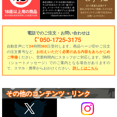
電話でのご注文・お問い合わせは
050-1725-3175
自動音声にて
24
時間
365
日受付します。商品ページIDやご注文
の注文番号など、
お伝えいただく必要のある内容をあらかじめ
ご準備
ください。営業時間内にスタッフがご対応します。SMS
（ショートメッセージ）でのご案内となる場合がありますの
で、スマホ・携帯からおかけください。
詳しくはこちら
その他のコンテンツ・リンク