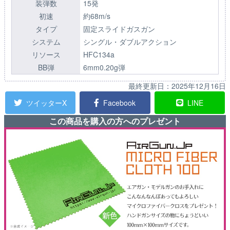
装弾数
15発
初速
約68m/s
タイプ
固定スライドガスガン
システム
シングル・ダブルアクション
リソース
HFC134a
BB弾
6mm0.20g弾
最終更新日：
2025年12月16日
ツイッターX
Facebook
LINE
この商品を購入の方へのプレゼント