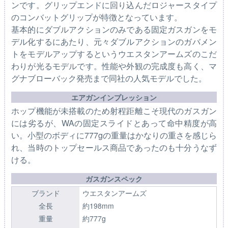
ンです。グリップエンドに回り込んだロジャースタイプ
のコンバットグリップが特徴となっています。
基本的にダブルアクションのみである固定ガスガンをモ
デル化するにあたり、元々ダブルアクションのガバメン
トをモデルアップするというウエスタンアームズのこだ
わりが光るモデルです。性能や外観の完成度も高く、マ
グナブローバック発売まで同社の人気モデルでした。
エアガンインプレッション
ホップ機能が未搭載のため射程距離こそ現代のガスガン
には劣るが、WAの固定スライドとあって命中精度が高
い。小型のボディに777gの重量はかなりの重さを感じら
れ、当時のトップセールス商品であったのも十分うなず
ける。
ガスガンスペック
ブランド
ウエスタンアームズ
全長
約198mm
重量
約777g