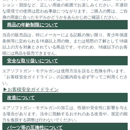
ション・競技など、正しい用途の範囲でお楽しみください。不適切
な環境での使用は思わぬ事故につながります。ご購入の際は、ご自
身の用途に合ったモデルかどうかをあらかじめご確認ください。
商品の年齢制限について
当店の販売品は、特にメーカーによる記載の無い限り、青少年保護
条例等に定められる18歳以上用の物、または暗黙の了解として18歳
以上の方を対象とされている商品です。そのため、18歳以下のお客
様には商品を販売できません。
安全な取り扱いについて
エアソフトガン・モデルガンは使用方法を誤ると危険を伴います。
「お客様安全ガイドライン」の記載内容を必ず守ってご利用くださ
い。
お客様安全ガイドライン
改造について
エアソフトガン・モデルガンの加工は、性能や安全性に影響を与え
る場合があります。法令に抵触するおそれのある改造や、規定の能
力を逸脱する調整は行わないでください。
パーツ等の互換性について