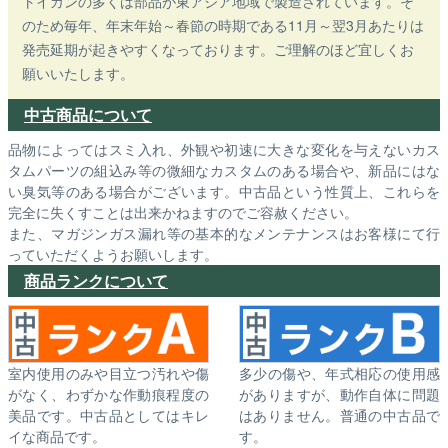
トイガンの多くは部品が東アジア地域で製造されています。そ
のため毎年、年末年始～春節の時期である11月～翌3月あたりは
発売延期が起きやすくなっております。ご理解のほど宜しくお
願いいたします。
中古商品について
品物によってはスミ入れ、外観や初速に大きな変化を与えないカス
タムパーツの組込み等の微細なカスタムのある場合や、新品にはな
い臭気等のある場合がございます。中古品という性質上、これらを
完全に失くすことは出来かねますのでご容赦ください。
また、マガジンガス漏れ等の基本的なメンテナンスはお客様にて行
っていただくようお願いします。
商品ランクについて
室内使用のみや目立つ汚れや傷
多少の傷や、年式相応の使用感
がなく、わずかな作動痕程度の
がありますが、動作自体に問題
美品です。中古品としてはキレ
はありません。普通の中古品で
イな商品です。
す。