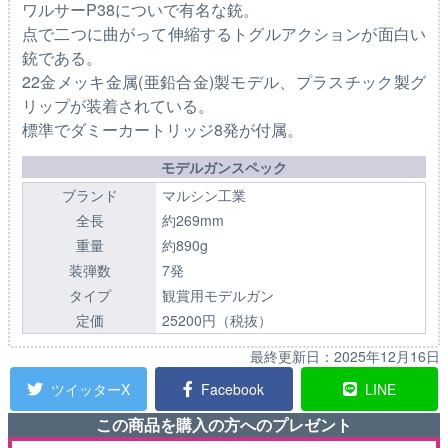
ワルサーP38についで有名な銃。
点で二つに曲がって伸縮するトグルアクションが面白い
銃である。
22金メッキ金属(亜鉛合金)製モデル、プラスチック製グ
リップが装着されている。
標準でダミーカートリッジ8発が付属。
モデルガンスペック
ブランド
マルシン工業
全長
約269mm
重量
約890g
装弾数
7発
タイプ
観賞用モデルガン
定価
25200円（税抜）
最終更新日：
2025年12月16日
ツイッターX
Facebook
LINE
この商品を購入の方へのプレゼント