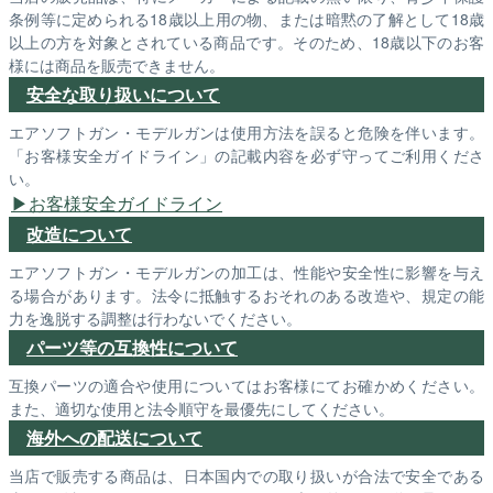
条例等に定められる18歳以上用の物、または暗黙の了解として18歳
以上の方を対象とされている商品です。そのため、18歳以下のお客
様には商品を販売できません。
安全な取り扱いについて
エアソフトガン・モデルガンは使用方法を誤ると危険を伴います。
「お客様安全ガイドライン」の記載内容を必ず守ってご利用くださ
い。
お客様安全ガイドライン
改造について
エアソフトガン・モデルガンの加工は、性能や安全性に影響を与え
る場合があります。法令に抵触するおそれのある改造や、規定の能
力を逸脱する調整は行わないでください。
パーツ等の互換性について
互換パーツの適合や使用についてはお客様にてお確かめください。
また、適切な使用と法令順守を最優先にしてください。
海外への配送について
当店で販売する商品は、日本国内での取り扱いが合法で安全である