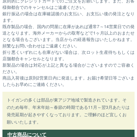
原則的にクレジットカードでのご注文をお願いします。また、お客
様御都合でのキャンセルはご遠慮ください。
銀行振込の場合は在庫確認後のお支払い、お支払い後の発注となり
ます。
既存製品の場合、国内の問屋に在庫があれば通常7～14営業日での発
送となります。海外メーカーからの取寄などで1ヶ月以上のおまたせ
となる場合もございます。
当店からの経過報告はいたしかねます。
頻繁なお問い合わせはご遠慮ください。
折り悪くいずれにも在庫がない場合は、次ロット生産待ちもしくは
店舗都合キャンセルとなります。
新製品の場合は対応が上記と異なる場合がございますのでご容赦く
ださい。
商品入荷後は原則2営業日内に発送します。お届け希望日等ございま
したらお早めにご連絡ください。
トイガンの多くは部品が東アジア地域で製造されています。そ
のため毎年、年末年始～春節の時期である11月～翌3月あたりは
発売延期が起きやすくなっております。ご理解のほど宜しくお
願いいたします。
中古商品について