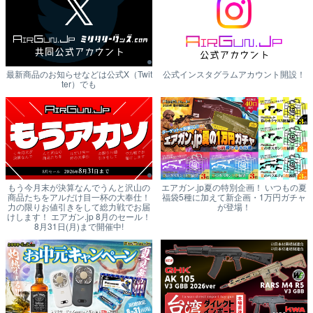
最新商品のお知らせなどは公式X（Twit
公式インスタグラムアカウント開設！
ter）でも
もう今月末が決算なんでうんと沢山の
エアガン.jp夏の特別企画！ いつもの夏
商品たちをアルだけ目一杯の大奉仕！
福袋5種に加えて新企画・1万円ガチャ
力の限りお値引きをして総力戦でお届
が登場！
けします！ エアガン.jp 8月のセール！
8月31日(月)まで開催中!