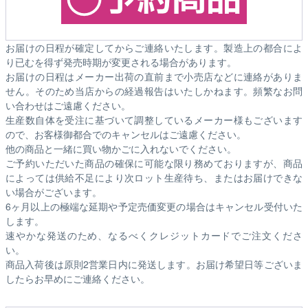
お届けの日程が確定してからご連絡いたします。製造上の都合によ
り已むを得ず発売時期が変更される場合があります。
お届けの日程はメーカー出荷の直前まで小売店などに連絡がありま
せん。そのため
当店からの経過報告はいたしかねます。
頻繁なお問
い合わせはご遠慮ください。
生産数自体を受注に基づいて調整しているメーカー様もございます
ので、お客様御都合でのキャンセルはご遠慮ください。
他の商品と一緒に買い物かごに入れないでください。
ご予約いただいた商品の確保に可能な限り務めておりますが、商品
によっては供給不足により次ロット生産待ち、またはお届けできな
い場合がございます。
6ヶ月以上の極端な延期や予定売価変更の場合はキャンセル受付いた
します。
速やかな発送のため、なるべくクレジットカードでご注文くださ
い。
商品入荷後は原則2営業日内に発送します。お届け希望日等ございま
したらお早めにご連絡ください。