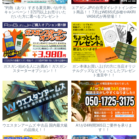
"灼熱（あつ）すぎる夏見舞い!お中元
エアガン.JPの台湾ダイレクトインポー
キャンペーン！3万円以上お売りいた
ト商品！！ 7月はWE65式歩槍やAKRI
だいた方に選べるプレゼント
VA56式が再登場！！
ガスガン始める人にお薦め！ガスガン
ガン本体お買い上げの方に当店オリジ
スターターオプション！！
ナルグッズなどちょっとしたプレゼン
ト進呈中！！
ウエスタンアームズ 中古品 国内最大級
A1が24時間365日ご要件を承りま
の品揃え！！
す！！