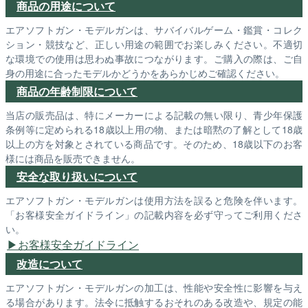
商品の用途について
エアソフトガン・モデルガンは、サバイバルゲーム・鑑賞・コレク
ション・競技など、正しい用途の範囲でお楽しみください。不適切
な環境での使用は思わぬ事故につながります。ご購入の際は、ご自
身の用途に合ったモデルかどうかをあらかじめご確認ください。
商品の年齢制限について
当店の販売品は、特にメーカーによる記載の無い限り、青少年保護
条例等に定められる18歳以上用の物、または暗黙の了解として18歳
以上の方を対象とされている商品です。そのため、18歳以下のお客
様には商品を販売できません。
安全な取り扱いについて
エアソフトガン・モデルガンは使用方法を誤ると危険を伴います。
「お客様安全ガイドライン」の記載内容を必ず守ってご利用くださ
い。
お客様安全ガイドライン
改造について
エアソフトガン・モデルガンの加工は、性能や安全性に影響を与え
る場合があります。法令に抵触するおそれのある改造や、規定の能