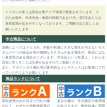
トイガンの多くは部品が東アジア地域で製造されています。そ
のため毎年、年末年始～春節の時期である11月～翌3月あたりは
発売延期が起きやすくなっております。ご理解のほど宜しくお
願いいたします。
中古商品について
品物によってはスミ入れ、外観や初速に大きな変化を与えないカス
タムパーツの組込み等の微細なカスタムのある場合や、新品にはな
い臭気等のある場合がございます。中古品という性質上、これらを
完全に失くすことは出来かねますのでご容赦ください。
また、マガジンガス漏れ等の基本的なメンテナンスはお客様にて行
っていただくようお願いします。
商品ランクについて
室内使用のみや目立つ汚れや傷
多少の傷や、年式相応の使用感
がなく、わずかな作動痕程度の
がありますが、動作自体に問題