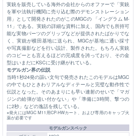
実銃を販売している海外の会社からのオファーで「実銃
を軍や法執行機関に売り込む際のデモンストレーション
用」として開発されたのがこのMGCの 「イングラム M-
11」である。実銃の詳細な資料に加え、国内でも所持可
能な実物パーツのグリップなどが提供されたばかりでな
く、実銃が横田基地に送られ、MGCが基地に通い採寸
や写真撮影などを行い設計、製作された。もちろん実銃
のコピーとも言えるほどの完成度を誇っており、その金
型はいまだにKSCに受け継がれている。
モデルガン界の伝説
当時1秒24発の謳い文句で発売されたこのモデルはMGC
の中でもひときわリアルなディテールと完璧な動作性で
伝説となった。そのあまりにも早い連射のせいで「マガ
ジンの給弾が追い付かない」や「準備に3時間、撃つの
に2秒」などの逸話を残している。
※発火にはMGC M11用CP-HWカート、および専用のキャップ火
薬が必要です
モデルガンスペック