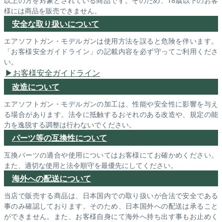
以上の方を対象とされている商品です。そのため、18歳以下のお客
様には商品を販売できません。
安全な取り扱いについて
エアソフトガン・モデルガンは使用方法を誤ると危険を伴います。
「お客様安全ガイドライン」の記載内容を必ず守ってご利用くださ
い。
お客様安全ガイドライン
改造について
エアソフトガン・モデルガンの加工は、性能や安全性に影響を与え
る場合があります。法令に抵触するおそれのある改造や、規定の能
力を逸脱する調整は行わないでください。
パーツ等の互換性について
互換パーツの適合や使用についてはお客様にてお確かめください。
また、適切な使用と法令順守を最優先にしてください。
海外への配送について
当店で販売する商品は、日本国内での取り扱いが合法で安全である
事のみ確認しております。そのため、日本国外への配送は承ること
ができません。また、お客様自身にて海外へ持ち出す事もお止めく