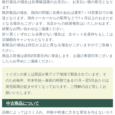
銀行振込の場合は在庫確認後のお支払い、お支払い後の発注となり
ます。
既存製品の場合、国内の問屋に在庫があれば通常7～14営業日での発
送となります。海外メーカーからの取寄などで1ヶ月以上のおまたせ
となる場合もございます。
当店からの経過報告はいたしかねます。
頻繁なお問い合わせはご遠慮ください。
折り悪くいずれにも在庫がない場合は、次ロット生産待ちもしくは
店舗都合キャンセルとなります。
新製品の場合は対応が上記と異なる場合がございますのでご容赦く
ださい。
商品入荷後は原則2営業日内に発送します。お届け希望日等ございま
したらお早めにご連絡ください。
トイガンの多くは部品が東アジア地域で製造されています。そ
のため毎年、年末年始～春節の時期である11月～翌3月あたりは
発売延期が起きやすくなっております。ご理解のほど宜しくお
願いいたします。
中古商品について
品物によってはスミ入れ、外観や初速に大きな変化を与えないカス