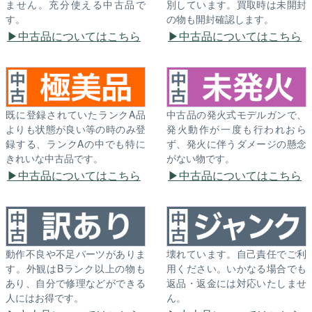
ません。充分使える中古品で
別しています。買取時は未開封
す。
の物も開封確認します。
中古品についてはこちら
中古品についてはこちら
既に登録されていたランクA品
中古品の発火式モデルガンで、
よりも状態が良い等の時のみ登
発火動作が一度も行われおら
録する、ランクAの中でも特に
ず、発火に伴うダメージの懸念
きれいな中古品です。
がない物です。
中古品についてはこちら
中古品についてはこちら
動作不良や不足パーツがありま
壊れています。自己責任でご利
す。外観はBランク以上の物も
用ください。いかなる場合でも
あり、自分で修理などができる
返品・返金には対応いたしませ
人にはお得です。
ん。