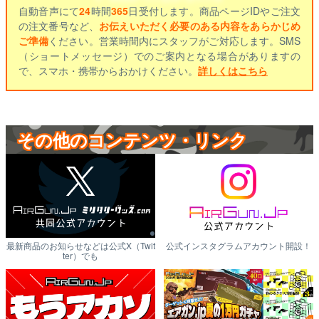
自動音声にて
24
時間
365
日受付します。商品ページIDやご注文
の注文番号など、
お伝えいただく必要のある内容をあらかじめ
ご準備
ください。営業時間内にスタッフがご対応します。SMS
（ショートメッセージ）でのご案内となる場合がありますの
で、スマホ・携帯からおかけください。
詳しくはこちら
その他のコンテンツ・リンク
最新商品のお知らせなどは公式X（Twit
公式インスタグラムアカウント開設！
ter）でも