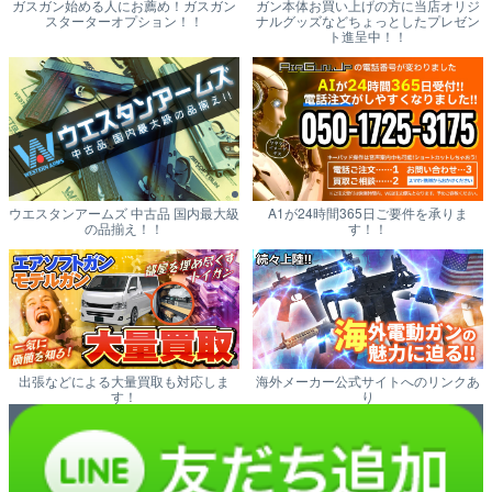
ガスガン始める人にお薦め！ガスガン
ガン本体お買い上げの方に当店オリジ
スターターオプション！！
ナルグッズなどちょっとしたプレゼン
ト進呈中！！
ウエスタンアームズ 中古品 国内最大級
A1が24時間365日ご要件を承りま
の品揃え！！
す！！
出張などによる大量買取も対応しま
海外メーカー公式サイトへのリンクあ
す！
り