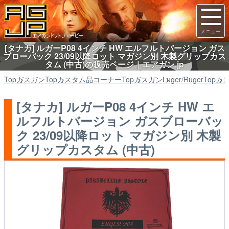
[タナカ] ルガーP08 4インチ HW エルフルトバージョン ガス
ブローバック 23/09以降ロット マガジン別 木製グリップカス
タム (中古)の販売ページ｜エアガン.jp
Top
ガスガン
Top
カスタム品コーナー
Top
ガスガン
Luger/Ruger
Top
カ
[タナカ] ルガーP08 4インチ HW エ
ルフルトバージョン ガスブローバッ
ク 23/09以降ロット マガジン別 木製
グリップカスタム (中古)