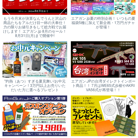
もう今月末が決算なんでうんと沢山の
エアガン.jp夏の特別企画！ いつもの夏
商品たちをアルだけ目一杯の大奉仕！
福袋5種に加えて新企画・1万円ガチャ
力の限りお値引きをして総力戦でお届
が登場！
けします！ エアガン.jp 8月のセール！
8月31日(月)まで開催中!
"灼熱（あつ）すぎる夏見舞い!お中元
エアガン.JPの台湾ダイレクトインポー
キャンペーン！3万円以上お売りいた
ト商品！！ 7月はWE65式歩槍やAKRI
だいた方に選べるプレゼント
VA56式が再登場！！