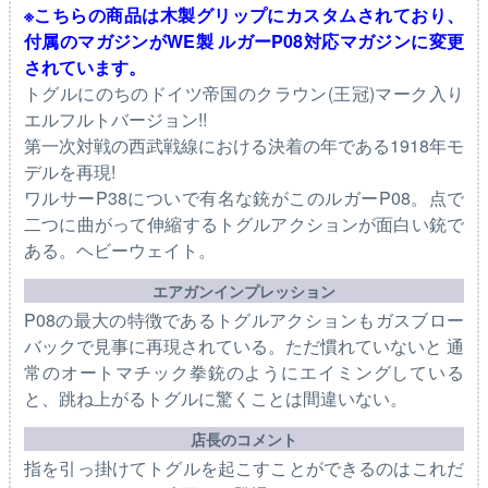
※こちらの商品は木製グリップにカスタムされており、
付属のマガジンがWE製 ルガーP08対応マガジンに変更
されています。
トグルにのちのドイツ帝国のクラウン(王冠)マーク入り
エルフルトバージョン!!
第一次対戦の西武戦線における決着の年である1918年モ
デルを再現!
ワルサーP38についで有名な銃がこのルガーP08。点で
二つに曲がって伸縮するトグルアクションが面白い銃で
ある。ヘビーウェイト。
エアガンインプレッション
P08の最大の特徴であるトグルアクションもガスブロー
バックで見事に再現されている。ただ慣れていないと 通
常のオートマチック拳銃のようにエイミングしている
と、跳ね上がるトグルに驚くことは間違いない。
店長のコメント
指を引っ掛けてトグルを起こすことができるのはこれだ