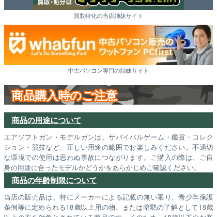
買取特化の当店姉妹サイト
中古パソコン専門の姉妹サイト
商品購入時のご注意
商品の用途について
エアソフトガン・モデルガンは、サバイバルゲーム・鑑賞・コレク
ション・競技など、正しい用途の範囲でお楽しみください。不適切
な環境での使用は思わぬ事故につながります。ご購入の際は、ご自
身の用途に合ったモデルかどうかをあらかじめご確認ください。
商品の年齢制限について
当店の販売品は、特にメーカーによる記載の無い限り、青少年保護
条例等に定められる18歳以上用の物、または暗黙の了解として18歳