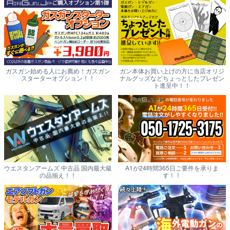
ガスガン始める人にお薦め！ガスガン
ガン本体お買い上げの方に当店オリジ
スターターオプション！！
ナルグッズなどちょっとしたプレゼン
ト進呈中！！
ウエスタンアームズ 中古品 国内最大級
A1が24時間365日ご要件を承りま
の品揃え！！
す！！