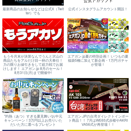
最新商品のお知らせなどは公式X（Twit
公式インスタグラムアカウント開設！
ter）でも
もう今月末が決算なんでうんと沢山の
エアガン.jp夏の特別企画！ いつもの夏
商品たちをアルだけ目一杯の大奉仕！
福袋5種に加えて新企画・1万円ガチャ
力の限りお値引きをして総力戦でお届
が登場！
けします！ エアガン.jp 8月のセール！
8月31日(月)まで開催中!
"灼熱（あつ）すぎる夏見舞い!お中元
エアガン.JPの台湾ダイレクトインポー
キャンペーン！3万円以上お売りいた
ト商品！！ 7月はWE65式歩槍やAKRI
だいた方に選べるプレゼント
VA56式が再登場！！