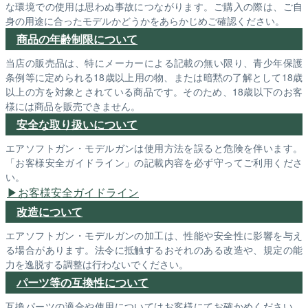
な環境での使用は思わぬ事故につながります。ご購入の際は、ご自
身の用途に合ったモデルかどうかをあらかじめご確認ください。
商品の年齢制限について
当店の販売品は、特にメーカーによる記載の無い限り、青少年保護
条例等に定められる18歳以上用の物、または暗黙の了解として18歳
以上の方を対象とされている商品です。そのため、18歳以下のお客
様には商品を販売できません。
安全な取り扱いについて
エアソフトガン・モデルガンは使用方法を誤ると危険を伴います。
「お客様安全ガイドライン」の記載内容を必ず守ってご利用くださ
い。
お客様安全ガイドライン
改造について
エアソフトガン・モデルガンの加工は、性能や安全性に影響を与え
る場合があります。法令に抵触するおそれのある改造や、規定の能
力を逸脱する調整は行わないでください。
パーツ等の互換性について
互換パーツの適合や使用についてはお客様にてお確かめください。