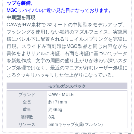
ップを装備。
MGCリバイバルに近い見た目になっております。
中期型を再現
CAWがHW素材で.32オートの中期型をモデルアップ。
ブッシングを使用しない独特のマズルフェイス、実銃同
様にバレル下に配置されるリコイルスプリングを完璧に
再現。スライド左面刻印はMGC製品と同じ内容ながら
書体をよりリアルに考証、右面も考証に基づいてデータ
を新規作成、文字の周囲の盛り上がりが味わい深いスタ
ンプ処理ではなく、最近のマニアが好むレーザー処理に
よるクッキリハッキリした仕上がりになっている。
モデルガンスペック
ブランド
CAW・MULE
全長
約171mm
重量
約465g
装弾数
8発
リソース
5mmキャップ火薬(マルシン)