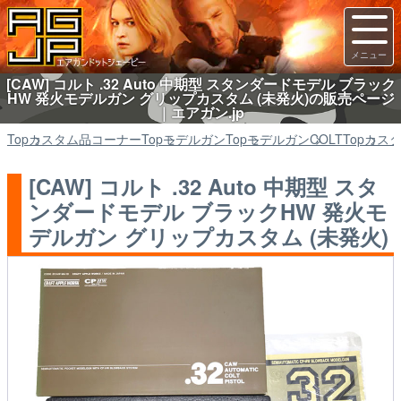
[CAW] コルト .32 Auto 中期型 スタンダードモデル ブラック
HW 発火モデルガン グリップカスタム (未発火)の販売ページ
｜エアガン.jp
Top
カスタム品コーナー
Top
モデルガン
Top
モデルガン
COLT
Top
カス
[CAW] コルト .32 Auto 中期型 スタ
ンダードモデル ブラックHW 発火モ
デルガン グリップカスタム (未発火)