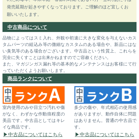
発売延期が起きやすくなっております。ご理解のほど宜しくお
願いいたします。
中古商品について
品物によってはスミ入れ、外観や初速に大きな変化を与えないカス
タムパーツの組込み等の微細なカスタムのある場合や、新品にはな
い臭気等のある場合がございます。中古品という性質上、これらを
完全に失くすことは出来かねますのでご容赦ください。
また、マガジンガス漏れ等の基本的なメンテナンスはお客様にて行
っていただくようお願いします。
商品ランクについて
室内使用のみや目立つ汚れや傷
多少の傷や、年式相応の使用感
がなく、わずかな作動痕程度の
がありますが、動作自体に問題
美品です。中古品としてはキレ
はありません。普通の中古品で
イな商品です。
す。
中古品についてはこちら
中古品についてはこちら