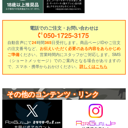
電話でのご注文・お問い合わせは
050-1725-3175
自動音声にて
24
時間
365
日受付します。商品ページIDやご注文
の注文番号など、
お伝えいただく必要のある内容をあらかじめ
ご準備
ください。営業時間内にスタッフがご対応します。SMS
（ショートメッセージ）でのご案内となる場合がありますの
で、スマホ・携帯からおかけください。
詳しくはこちら
その他のコンテンツ・リンク