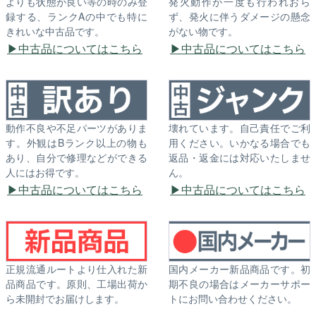
よりも状態が良い等の時のみ登
発火動作が一度も行われおら
録する、ランクAの中でも特に
ず、発火に伴うダメージの懸念
きれいな中古品です。
がない物です。
中古品についてはこちら
中古品についてはこちら
動作不良や不足パーツがありま
壊れています。自己責任でご利
す。外観はBランク以上の物も
用ください。いかなる場合でも
あり、自分で修理などができる
返品・返金には対応いたしませ
人にはお得です。
ん。
中古品についてはこちら
中古品についてはこちら
正規流通ルートより仕入れた新
国内メーカー新品商品です。初
品商品です。原則、工場出荷か
期不良の場合はメーカーサポー
ら未開封でお届けします。
トにお問い合わせください。