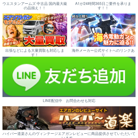
ウエスタンアームズ 中古品 国内最大級
A1が24時間365日ご要件を承りま
の品揃え！！
す！！
出張などによる大量買取も対応しま
海外メーカー公式サイトへのリンクあ
す！
り
LINE配信中 お問合わせも対応
ハイパー道楽さんのヴィンテージエアガンレビューに商品提供させていただいて
います。