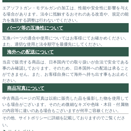
エアソフトガン・モデルガンの加工は、性能や安全性に影響を与え
る場合があります。法令に抵触するおそれのある改造や、規定の能
力を逸脱する調整は行わないでください。
パーツ等の互換性について
互換パーツの適合や使用についてはお客様にてお確かめください。
また、適切な使用と法令順守を最優先にしてください。
海外への配送について
当店で販売する商品は、日本国内での取り扱いが合法で安全である
事のみ確認しております。そのため、日本国外への配送は承ること
ができません。また、お客様自身にて海外へ持ち出す事もお止めく
ださい。
商品写真について
中古商品ページの写真は以前に販売した品を撮影した物を使用して
いる場合がございます。そのため微細なキズや色味・木目・付属物
の内容等に違いのある場合もございますが何卒ご容赦ください。
その他、サイトポリシーに詳細を記載しておりますのでご覧くださ
い。