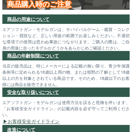
商品購入時のご注意
商品の用途について
エアソフトガン・モデルガンは、サバイバルゲーム・鑑賞・コレク
ション・競技など、正しい用途の範囲でお楽しみください。不適切
な環境での使用は思わぬ事故につながります。ご購入の際は、ご自
身の用途に合ったモデルかどうかをあらかじめご確認ください。
商品の年齢制限について
当店の販売品は、特にメーカーによる記載の無い限り、青少年保護
条例等に定められる18歳以上用の物、または暗黙の了解として18歳
以上の方を対象とされている商品です。そのため、18歳以下のお客
様には商品を販売できません。
安全な取り扱いについて
エアソフトガン・モデルガンは使用方法を誤ると危険を伴います。
「お客様安全ガイドライン」の記載内容を必ず守ってご利用くださ
い。
お客様安全ガイドライン
改造について