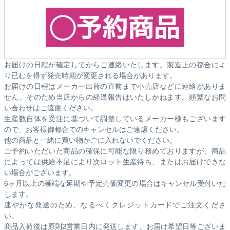
お届けの日程が確定してからご連絡いたします。製造上の都合によ
り已むを得ず発売時期が変更される場合があります。
お届けの日程はメーカー出荷の直前まで小売店などに連絡がありま
せん。そのため
当店からの経過報告はいたしかねます。
頻繁なお問
い合わせはご遠慮ください。
生産数自体を受注に基づいて調整しているメーカー様もございます
ので、お客様御都合でのキャンセルはご遠慮ください。
他の商品と一緒に買い物かごに入れないでください。
ご予約いただいた商品の確保に可能な限り務めておりますが、商品
によっては供給不足により次ロット生産待ち、またはお届けできな
い場合がございます。
6ヶ月以上の極端な延期や予定売価変更の場合はキャンセル受付いた
します。
速やかな発送のため、なるべくクレジットカードでご注文くださ
い。
商品入荷後は原則2営業日内に発送します。お届け希望日等ございま