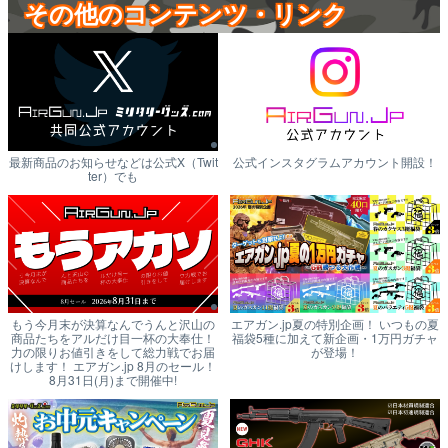
その他のコンテンツ・リンク
最新商品のお知らせなどは公式X（Twit
公式インスタグラムアカウント開設！
ter）でも
もう今月末が決算なんでうんと沢山の
エアガン.jp夏の特別企画！ いつもの夏
商品たちをアルだけ目一杯の大奉仕！
福袋5種に加えて新企画・1万円ガチャ
力の限りお値引きをして総力戦でお届
が登場！
けします！ エアガン.jp 8月のセール！
8月31日(月)まで開催中!