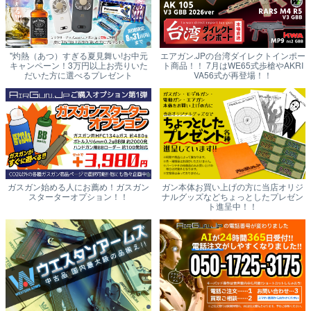
"灼熱（あつ）すぎる夏見舞い!お中元
エアガン.JPの台湾ダイレクトインポー
キャンペーン！3万円以上お売りいた
ト商品！！ 7月はWE65式歩槍やAKRI
だいた方に選べるプレゼント
VA56式が再登場！！
ガスガン始める人にお薦め！ガスガン
ガン本体お買い上げの方に当店オリジ
スターターオプション！！
ナルグッズなどちょっとしたプレゼン
ト進呈中！！