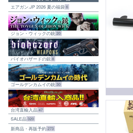
エアガン.JP 2026 夏の福袋
6
ジョン・ウィックの銃
20
バイオハザードの銃
8
ゴールデンカムイの銃
30
台湾直輸入品
47
SALE品
320
新商品・再販予約
273