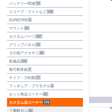
バッテリー関連
70
スコープ・ライトなど
108
SUREFIRE
3
マウント
63
カスタムパーツ
397
グリップパネル
70
その他アクセサリ
80
装備品
104
無可動実銃
1
ナイフ・刀剣類
17
フィギュア・プラモデル
3
セット商品コーナー
20
カスタム品コーナー
174
電動ガン
26