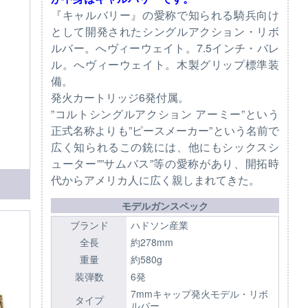
『キャルバリー』の愛称で知られる騎兵向け
として開発されたシングルアクション・リボ
ルバー。へヴィーウェイト。7.5インチ・バレ
ル。へヴィーウェイト。木製グリップ標準装
備。
発火カートリッジ6発付属。
”コルトシングルアクション アーミー”という
正式名称よりも”ピースメーカー”という名前で
広く知られるこの銃には、他にもシックスシ
ューター””サムバス”等の愛称があり、開拓時
代からアメリカ人に広く親しまれてきた。
モデルガンスペック
ブランド
ハドソン産業
全長
約278mm
重量
約580g
装弾数
6発
7mmキャップ発火モデル・リボ
タイプ
ルバー