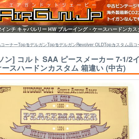
-1/2インチ キャバルリー HW ブルーイング・ケースハードンカス
品コーナー
Top
モデルガン
Top
モデルガン
Revolver OLD
Top
カスタム品コ
ソン] コルト SAA ピースメーカー 7-1
ースハードンカスタム 箱違い (中古)