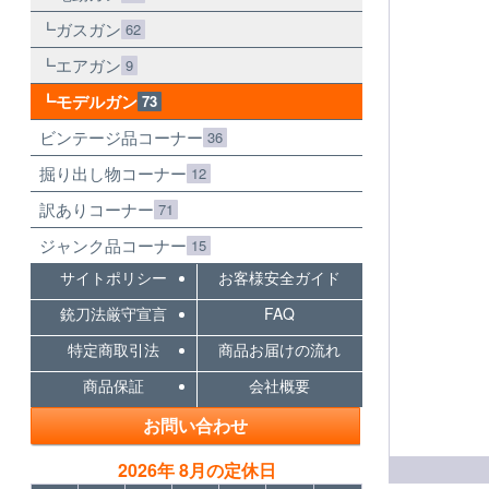
ガスガン
62
エアガン
9
モデルガン
73
ビンテージ品コーナー
36
掘り出し物コーナー
12
訳ありコーナー
71
ジャンク品コーナー
15
サイトポリシー
お客様安全ガイド
銃刀法厳守宣言
FAQ
特定商取引法
商品お届けの流れ
商品保証
会社概要
お問い合わせ
2026年 8月の定休日