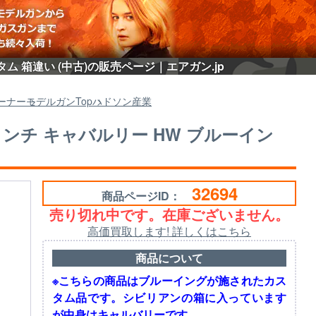
タム 箱違い (中古)の販売ページ｜エアガン.jp
ーナー
モデルガン
Top
ハドソン産業
/2インチ キャバルリー HW ブルーイン
32694
商品ページID：
売り切れ中です。在庫ございません。
高価買取します! 詳しくはこちら
商品について
※こちらの商品はブルーイングが施されたカス
タム品です。シビリアンの箱に入っています
が中身はキャルバリーです。