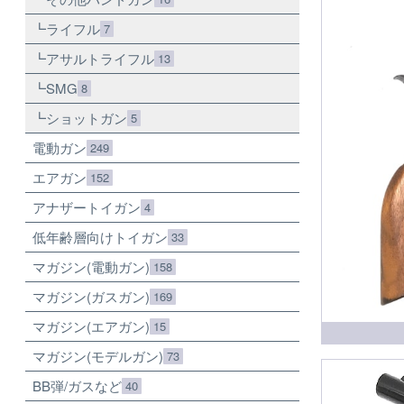
ライフル
7
アサルトライフル
13
SMG
8
ショットガン
5
電動ガン
249
エアガン
152
アナザートイガン
4
低年齢層向けトイガン
33
マガジン(電動ガン)
158
マガジン(ガスガン)
169
マガジン(エアガン)
15
マガジン(モデルガン)
73
BB弾/ガスなど
40