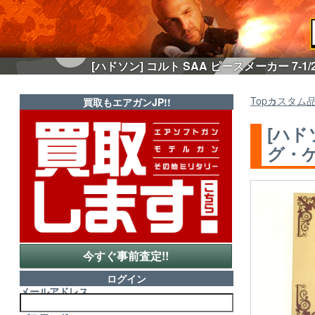
[ハドソン] コルト SAA ピースメーカー 7
Top
カスタム
買取もエアガンJP!!
[ハド
グ・ケ
今すぐ事前査定!!
ログイン
メールアドレス