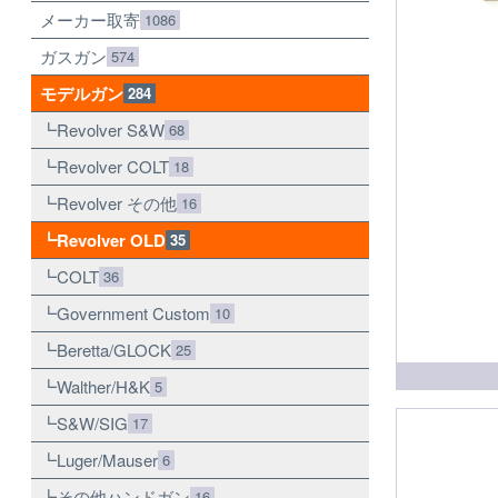
メーカー取寄
1086
ガスガン
574
モデルガン
284
Revolver S&W
68
Revolver COLT
18
Revolver その他
16
Revolver OLD
35
COLT
36
Government Custom
10
Beretta/GLOCK
25
Walther/H&K
5
S&W/SIG
17
Luger/Mauser
6
その他ハンドガン
16