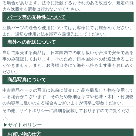
る場合があります。法令に抵触するおそれのある改造や、規定の能
力を逸脱する調整は行わないでください。
パーツ等の互換性について
互換パーツの適合や使用についてはお客様にてお確かめください。
また、適切な使用と法令順守を最優先にしてください。
海外への配送について
当店で販売する商品は、日本国内での取り扱いが合法で安全である
事のみ確認しております。そのため、日本国外への配送は承ること
ができません。また、お客様自身にて海外へ持ち出す事もお止めく
ださい。
商品写真について
中古商品ページの写真は以前に販売した品を撮影した物を使用して
いる場合がございます。そのため微細なキズや色味・木目・付属物
の内容等に違いのある場合もございますが何卒ご容赦ください。
その他、サイトポリシーに詳細を記載しておりますのでご覧くださ
い。
サイトポリシー
お買い物の仕方