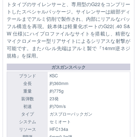
トタイプのサイレンサーと、専用型のG22をコンプリー
トしたスペシャルパッケージ。サイレンサーは細部ディ
テールまでアルミ切削で製作され、内部にリアルなバッ
フル構造を再現。銃本体は軽量化ポートのG22( .40 S&
W 仕様)にハイプロファイルなサイトを搭載し、精密な
マイクロメーター型リアサイトによるシリアスな射撃が
可能です。またバレル先端はアルミ製で『14mm逆ネジ
規格』を採用。
ガスガンスペック
ブランド
KSC
全長
約360mm
重量
約775g
装弾数
23発
初速
約70m/s
タイプ
ガスブローバックガン
システム
セミオート
リソース
HFC134a
BB弾
6mm0.2g弾