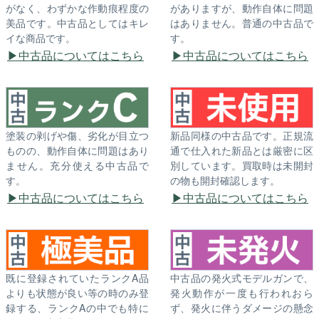
がなく、わずかな作動痕程度の
がありますが、動作自体に問題
美品です。中古品としてはキレ
はありません。普通の中古品で
イな商品です。
す。
中古品についてはこちら
中古品についてはこちら
塗装の剥げや傷、劣化が目立つ
新品同様の中古品です。正規流
ものの、動作自体に問題はあり
通で仕入れた新品とは厳密に区
ません。充分使える中古品で
別しています。買取時は未開封
す。
の物も開封確認します。
中古品についてはこちら
中古品についてはこちら
既に登録されていたランクA品
中古品の発火式モデルガンで、
よりも状態が良い等の時のみ登
発火動作が一度も行われおら
録する、ランクAの中でも特に
ず、発火に伴うダメージの懸念