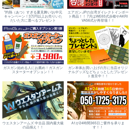
"灼熱（あつ）すぎる夏見舞い!お中元
エアガン.JPの台湾ダイレクトインポー
キャンペーン！3万円以上お売りいた
ト商品！！ 7月はWE65式歩槍やAKRI
だいた方に選べるプレゼント
VA56式が再登場！！
ガスガン始める人にお薦め！ガスガン
ガン本体お買い上げの方に当店オリジ
スターターオプション！！
ナルグッズなどちょっとしたプレゼン
ト進呈中！！
ウエスタンアームズ 中古品 国内最大級
A1が24時間365日ご要件を承りま
の品揃え！！
す！！