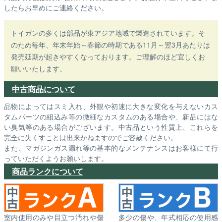
したらお早めにご連絡ください。
トイガンの多くは部品が東アジア地域で製造されています。そ
のため毎年、年末年始～春節の時期である11月～翌3月あたりは
発売延期が起きやすくなっております。ご理解のほど宜しくお
願いいたします。
中古商品について
品物によってはスミ入れ、外観や初速に大きな変化を与えないカス
タムパーツの組込み等の微細なカスタムのある場合や、新品にはな
い臭気等のある場合がございます。中古品という性質上、これらを
完全に失くすことは出来かねますのでご容赦ください。
また、マガジンガス漏れ等の基本的なメンテナンスはお客様にて行
っていただくようお願いします。
商品ランクについて
室内使用のみや目立つ汚れや傷
多少の傷や、年式相応の使用感