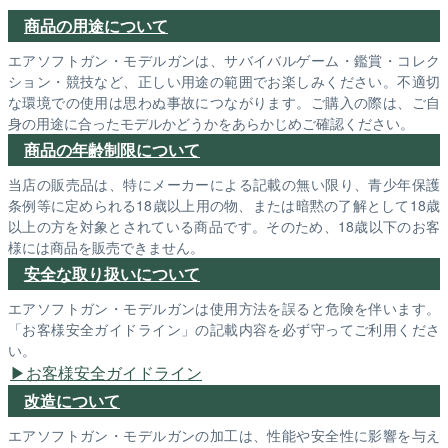
商品の用途について
エアソフトガン・モデルガンは、サバイバルゲーム・鑑賞・コレク
ション・競技など、正しい用途の範囲でお楽しみください。不適切
な環境での使用は思わぬ事故につながります。ご購入の際は、ご自
身の用途に合ったモデルかどうかをあらかじめご確認ください。
商品の年齢制限について
当店の販売品は、特にメーカーによる記載の無い限り、青少年保護
条例等に定められる18歳以上用の物、または暗黙の了解として18歳
以上の方を対象とされている商品です。そのため、18歳以下のお客
様には商品を販売できません。
安全な取り扱いについて
エアソフトガン・モデルガンは使用方法を誤ると危険を伴います。
「お客様安全ガイドライン」の記載内容を必ず守ってご利用くださ
い。
お客様安全ガイドライン
改造について
エアソフトガン・モデルガンの加工は、性能や安全性に影響を与え