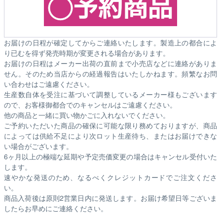
お届けの日程が確定してからご連絡いたします。製造上の都合によ
り已むを得ず発売時期が変更される場合があります。
お届けの日程はメーカー出荷の直前まで小売店などに連絡がありま
せん。そのため
当店からの経過報告はいたしかねます。
頻繁なお問
い合わせはご遠慮ください。
生産数自体を受注に基づいて調整しているメーカー様もございます
ので、お客様御都合でのキャンセルはご遠慮ください。
他の商品と一緒に買い物かごに入れないでください。
ご予約いただいた商品の確保に可能な限り務めておりますが、商品
によっては供給不足により次ロット生産待ち、またはお届けできな
い場合がございます。
6ヶ月以上の極端な延期や予定売価変更の場合はキャンセル受付いた
します。
速やかな発送のため、なるべくクレジットカードでご注文くださ
い。
商品入荷後は原則2営業日内に発送します。お届け希望日等ございま
したらお早めにご連絡ください。