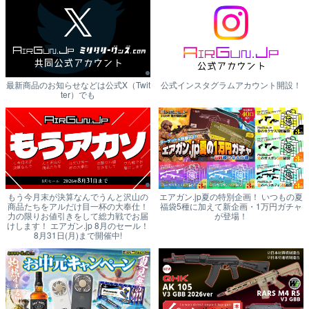
最新商品のお知らせなどは公式X（Twit
公式インスタグラムアカウント開設！
ter）でも
もう今月末が決算なんでうんと沢山の
エアガン.jp夏の特別企画！ いつもの夏
商品たちをアルだけ目一杯の大奉仕！
福袋5種に加えて新企画・1万円ガチャ
力の限りお値引きをして総力戦でお届
が登場！
けします！ エアガン.jp 8月のセール！
8月31日(月)まで開催中!