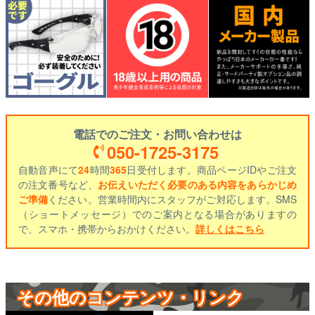
電話でのご注文・お問い合わせは
050-1725-3175
自動音声にて
24
時間
365
日受付します。商品ページIDやご注文
の注文番号など、
お伝えいただく必要のある内容をあらかじめ
ご準備
ください。営業時間内にスタッフがご対応します。SMS
（ショートメッセージ）でのご案内となる場合がありますの
で、スマホ・携帯からおかけください。
詳しくはこちら
その他のコンテンツ・リンク