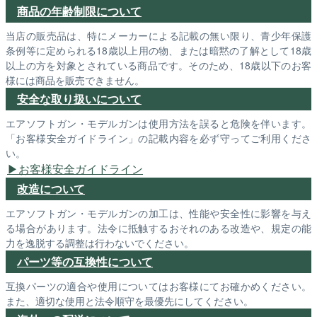
商品の年齢制限について
当店の販売品は、特にメーカーによる記載の無い限り、青少年保護
条例等に定められる18歳以上用の物、または暗黙の了解として18歳
以上の方を対象とされている商品です。そのため、18歳以下のお客
様には商品を販売できません。
安全な取り扱いについて
エアソフトガン・モデルガンは使用方法を誤ると危険を伴います。
「お客様安全ガイドライン」の記載内容を必ず守ってご利用くださ
い。
お客様安全ガイドライン
改造について
エアソフトガン・モデルガンの加工は、性能や安全性に影響を与え
る場合があります。法令に抵触するおそれのある改造や、規定の能
力を逸脱する調整は行わないでください。
パーツ等の互換性について
互換パーツの適合や使用についてはお客様にてお確かめください。
また、適切な使用と法令順守を最優先にしてください。