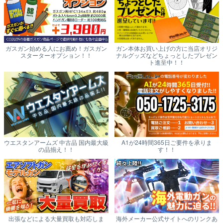
ガスガン始める人にお薦め！ガスガン
ガン本体お買い上げの方に当店オリジ
スターターオプション！！
ナルグッズなどちょっとしたプレゼン
ト進呈中！！
ウエスタンアームズ 中古品 国内最大級
A1が24時間365日ご要件を承りま
の品揃え！！
す！！
出張などによる大量買取も対応しま
海外メーカー公式サイトへのリンクあ