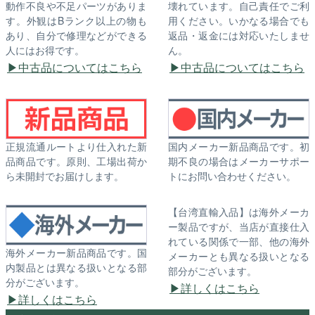
動作不良や不足パーツがありま
壊れています。自己責任でご利
す。外観はBランク以上の物も
用ください。いかなる場合でも
あり、自分で修理などができる
返品・返金には対応いたしませ
人にはお得です。
ん。
中古品についてはこちら
中古品についてはこちら
正規流通ルートより仕入れた新
国内メーカー新品商品です。初
品商品です。原則、工場出荷か
期不良の場合はメーカーサポー
ら未開封でお届けします。
トにお問い合わせください。
【台湾直輸入品】は海外メーカ
ー製品ですが、当店が直接仕入
れている関係で一部、他の海外
海外メーカー新品商品です。国
メーカーとも異なる扱いとなる
内製品とは異なる扱いとなる部
部分がございます。
分がございます。
詳しくはこちら
詳しくはこちら