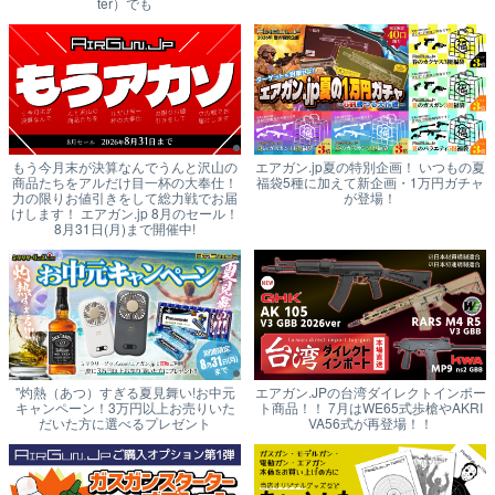
ter）でも
もう今月末が決算なんでうんと沢山の
エアガン.jp夏の特別企画！ いつもの夏
商品たちをアルだけ目一杯の大奉仕！
福袋5種に加えて新企画・1万円ガチャ
力の限りお値引きをして総力戦でお届
が登場！
けします！ エアガン.jp 8月のセール！
8月31日(月)まで開催中!
"灼熱（あつ）すぎる夏見舞い!お中元
エアガン.JPの台湾ダイレクトインポー
キャンペーン！3万円以上お売りいた
ト商品！！ 7月はWE65式歩槍やAKRI
だいた方に選べるプレゼント
VA56式が再登場！！