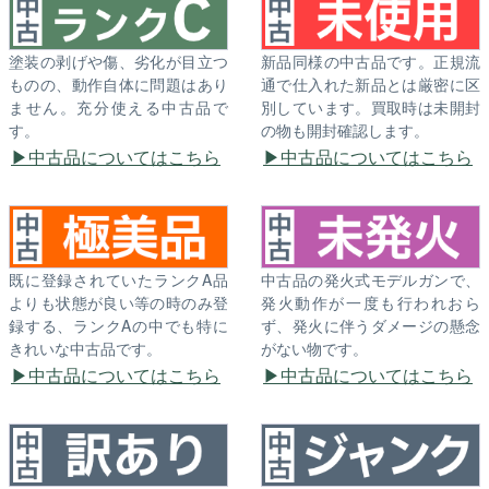
塗装の剥げや傷、劣化が目立つ
新品同様の中古品です。正規流
ものの、動作自体に問題はあり
通で仕入れた新品とは厳密に区
ません。充分使える中古品で
別しています。買取時は未開封
す。
の物も開封確認します。
中古品についてはこちら
中古品についてはこちら
既に登録されていたランクA品
中古品の発火式モデルガンで、
よりも状態が良い等の時のみ登
発火動作が一度も行われおら
録する、ランクAの中でも特に
ず、発火に伴うダメージの懸念
きれいな中古品です。
がない物です。
中古品についてはこちら
中古品についてはこちら