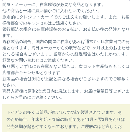
問屋・メーカーに、在庫確認が必要な商品となります。
他の商品と一緒に買い物かごに入れないでください。
原則的にクレジットカードでのご注文をお願いします。また、お客
様御都合でのキャンセルはご遠慮ください。
銀行振込の場合は在庫確認後のお支払い、お支払い後の発注となり
ます。
既存製品の場合、国内の問屋に在庫があれば通常7～14営業日での発
送となります。海外メーカーからの取寄などで1ヶ月以上のおまたせ
となる場合もございます。
当店からの経過報告はいたしかねます。
頻繁なお問い合わせはご遠慮ください。
折り悪くいずれにも在庫がない場合は、次ロット生産待ちもしくは
店舗都合キャンセルとなります。
新製品の場合は対応が上記と異なる場合がございますのでご容赦く
ださい。
商品入荷後は原則2営業日内に発送します。お届け希望日等ございま
したらお早めにご連絡ください。
トイガンの多くは部品が東アジア地域で製造されています。そ
のため毎年、年末年始～春節の時期である11月～翌3月あたりは
発売延期が起きやすくなっております。ご理解のほど宜しくお