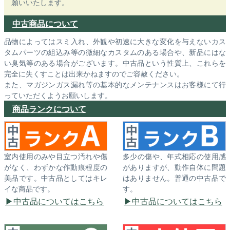
願いいたします。
中古商品について
品物によってはスミ入れ、外観や初速に大きな変化を与えないカス
タムパーツの組込み等の微細なカスタムのある場合や、新品にはな
い臭気等のある場合がございます。中古品という性質上、これらを
完全に失くすことは出来かねますのでご容赦ください。
また、マガジンガス漏れ等の基本的なメンテナンスはお客様にて行
っていただくようお願いします。
商品ランクについて
室内使用のみや目立つ汚れや傷
多少の傷や、年式相応の使用感
がなく、わずかな作動痕程度の
がありますが、動作自体に問題
美品です。中古品としてはキレ
はありません。普通の中古品で
イな商品です。
す。
中古品についてはこちら
中古品についてはこちら