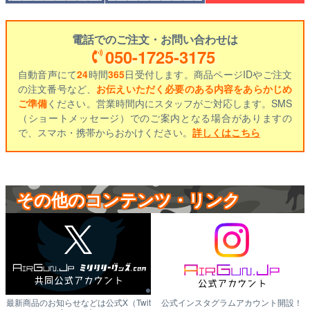
電話でのご注文・お問い合わせは
050-1725-3175
自動音声にて
24
時間
365
日受付します。商品ページIDやご注文
の注文番号など、
お伝えいただく必要のある内容をあらかじめ
ご準備
ください。営業時間内にスタッフがご対応します。SMS
（ショートメッセージ）でのご案内となる場合がありますの
で、スマホ・携帯からおかけください。
詳しくはこちら
その他のコンテンツ・リンク
最新商品のお知らせなどは公式X（Twit
公式インスタグラムアカウント開設！