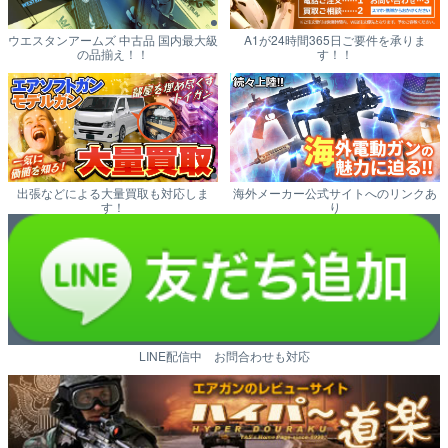
ウエスタンアームズ 中古品 国内最大級
A1が24時間365日ご要件を承りま
の品揃え！！
す！！
出張などによる大量買取も対応しま
海外メーカー公式サイトへのリンクあ
す！
り
LINE配信中 お問合わせも対応