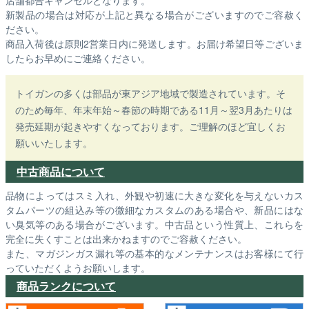
新製品の場合は対応が上記と異なる場合がございますのでご容赦く
ださい。
商品入荷後は原則2営業日内に発送します。お届け希望日等ございま
したらお早めにご連絡ください。
トイガンの多くは部品が東アジア地域で製造されています。そ
のため毎年、年末年始～春節の時期である11月～翌3月あたりは
発売延期が起きやすくなっております。ご理解のほど宜しくお
願いいたします。
中古商品について
品物によってはスミ入れ、外観や初速に大きな変化を与えないカス
タムパーツの組込み等の微細なカスタムのある場合や、新品にはな
い臭気等のある場合がございます。中古品という性質上、これらを
完全に失くすことは出来かねますのでご容赦ください。
また、マガジンガス漏れ等の基本的なメンテナンスはお客様にて行
っていただくようお願いします。
商品ランクについて