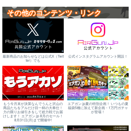
その他のコンテンツ・リンク
最新商品のお知らせなどは公式X（Twit
公式インスタグラムアカウント開設！
ter）でも
もう今月末が決算なんでうんと沢山の
エアガン.jp夏の特別企画！ いつもの夏
商品たちをアルだけ目一杯の大奉仕！
福袋5種に加えて新企画・1万円ガチャ
力の限りお値引きをして総力戦でお届
が登場！
けします！ エアガン.jp 8月のセール！
8月31日(月)まで開催中!