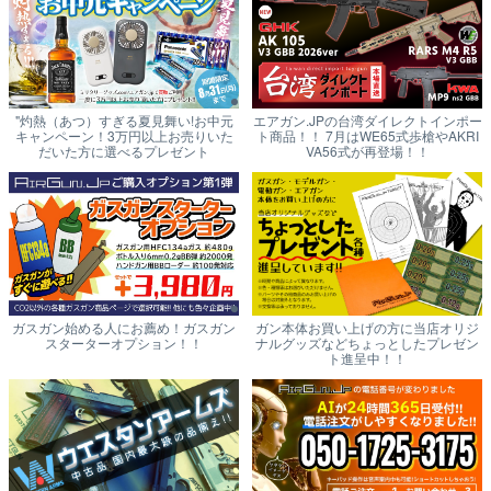
"灼熱（あつ）すぎる夏見舞い!お中元
エアガン.JPの台湾ダイレクトインポー
キャンペーン！3万円以上お売りいた
ト商品！！ 7月はWE65式歩槍やAKRI
だいた方に選べるプレゼント
VA56式が再登場！！
ガスガン始める人にお薦め！ガスガン
ガン本体お買い上げの方に当店オリジ
スターターオプション！！
ナルグッズなどちょっとしたプレゼン
ト進呈中！！