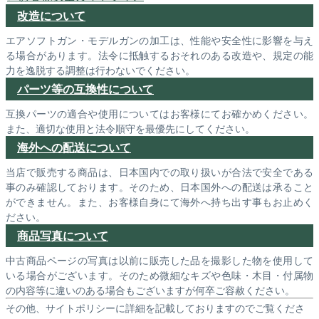
改造について
エアソフトガン・モデルガンの加工は、性能や安全性に影響を与え
る場合があります。法令に抵触するおそれのある改造や、規定の能
力を逸脱する調整は行わないでください。
パーツ等の互換性について
互換パーツの適合や使用についてはお客様にてお確かめください。
また、適切な使用と法令順守を最優先にしてください。
海外への配送について
当店で販売する商品は、日本国内での取り扱いが合法で安全である
事のみ確認しております。そのため、日本国外への配送は承ること
ができません。また、お客様自身にて海外へ持ち出す事もお止めく
ださい。
商品写真について
中古商品ページの写真は以前に販売した品を撮影した物を使用して
いる場合がございます。そのため微細なキズや色味・木目・付属物
の内容等に違いのある場合もございますが何卒ご容赦ください。
その他、サイトポリシーに詳細を記載しておりますのでご覧くださ