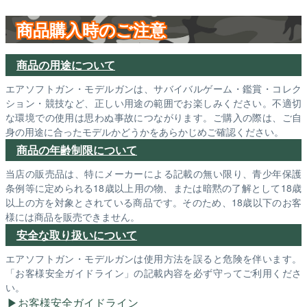
商品購入時のご注意
商品の用途について
エアソフトガン・モデルガンは、サバイバルゲーム・鑑賞・コレク
ション・競技など、正しい用途の範囲でお楽しみください。不適切
な環境での使用は思わぬ事故につながります。ご購入の際は、ご自
身の用途に合ったモデルかどうかをあらかじめご確認ください。
商品の年齢制限について
当店の販売品は、特にメーカーによる記載の無い限り、青少年保護
条例等に定められる18歳以上用の物、または暗黙の了解として18歳
以上の方を対象とされている商品です。そのため、18歳以下のお客
様には商品を販売できません。
安全な取り扱いについて
エアソフトガン・モデルガンは使用方法を誤ると危険を伴います。
「お客様安全ガイドライン」の記載内容を必ず守ってご利用くださ
い。
お客様安全ガイドライン