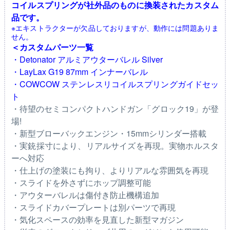
コイルスプリングが社外品のものに換装されたカスタム
品です。
※エキストラクターが欠品しておりますが、動作には問題ありま
せん。
＜カスタムパーツ一覧
・Detonator アルミアウターバレル Silver
・LayLax G19 87mm インナーバレル
・COWCOW ステンレスリコイルスプリングガイドセッ
ト
・待望のセミコンパクトハンドガン「グロック19」が登
場!
・新型ブローバックエンジン・15mmシリンダー搭載
・実銃採寸により、リアルサイズを再現。実物ホルスタ
ーへ対応
・仕上げの塗装にも拘り、よりリアルな雰囲気を再現
・スライドを外さずにホップ調整可能
・アウターバレルは傷付き防止機構追加
・スライドカバープレートは別パーツで再現
・気化スペースの効率を見直した新型マガジン