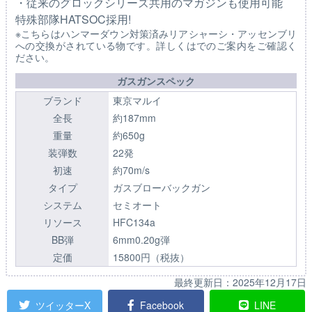
・従来のグロックシリーズ共用のマガジンも使用可能
特殊部隊HATSOC採用!
※こちらはハンマーダウン対策済みリアシャーシ・アッセンブリ
への交換がされている物です。詳しくはでのご案内をご確認く
ださい。
ガスガンスペック
ブランド
東京マルイ
全長
約187mm
重量
約650g
装弾数
22発
初速
約70m/s
タイプ
ガスブローバックガン
システム
セミオート
リソース
HFC134a
BB弾
6mm0.20g弾
定価
15800円（税抜）
最終更新日：
2025年12月17日
ツイッターX
Facebook
LINE