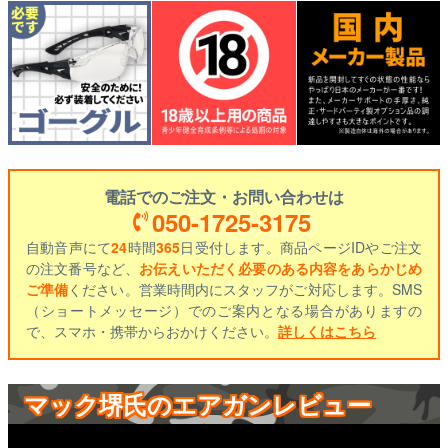
電話でのご注文・お問い合わせは
050-1725-3175
自動音声にて
24
時間
365
日受付します。商品ページIDやご注文
の注文番号など、
お伝えいただく必要のある内容をあらかじめ
ご準備
ください。営業時間内にスタッフがご対応します。SMS
（ショートメッセージ）でのご案内となる場合がありますの
で、スマホ・携帯からおかけください。
詳しくはこちら
マック堺氏のエアガンレビュー