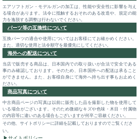
エアソフトガン・モデルガンの加工は、性能や安全性に影響を与え
る場合があります。法令に抵触するおそれのある改造や、規定の能
力を逸脱する調整は行わないでください。
パーツ等の互換性について
互換パーツの適合や使用についてはお客様にてお確かめください。
また、適切な使用と法令順守を最優先にしてください。
海外への配送について
当店で販売する商品は、日本国内での取り扱いが合法で安全である
事のみ確認しております。そのため、日本国外への配送は承ること
ができません。また、お客様自身にて海外へ持ち出す事もお止めく
ださい。
商品写真について
中古商品ページの写真は以前に販売した品を撮影した物を使用して
いる場合がございます。そのため微細なキズや色味・木目・付属物
の内容等に違いのある場合もございますが何卒ご容赦ください。
その他、サイトポリシーに詳細を記載しておりますのでご覧くださ
い。
サイトポリシー