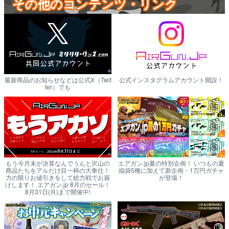
その他のコンテンツ・リンク
最新商品のお知らせなどは公式X（Twit
公式インスタグラムアカウント開設！
ter）でも
もう今月末が決算なんでうんと沢山の
エアガン.jp夏の特別企画！ いつもの夏
商品たちをアルだけ目一杯の大奉仕！
福袋5種に加えて新企画・1万円ガチャ
力の限りお値引きをして総力戦でお届
が登場！
けします！ エアガン.jp 8月のセール！
8月31日(月)まで開催中!