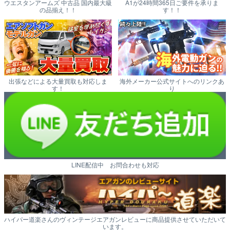
ウエスタンアームズ 中古品 国内最大級
A1が24時間365日ご要件を承りま
の品揃え！！
す！！
出張などによる大量買取も対応しま
海外メーカー公式サイトへのリンクあ
す！
り
LINE配信中 お問合わせも対応
ハイパー道楽さんのヴィンテージエアガンレビューに商品提供させていただいて
います。