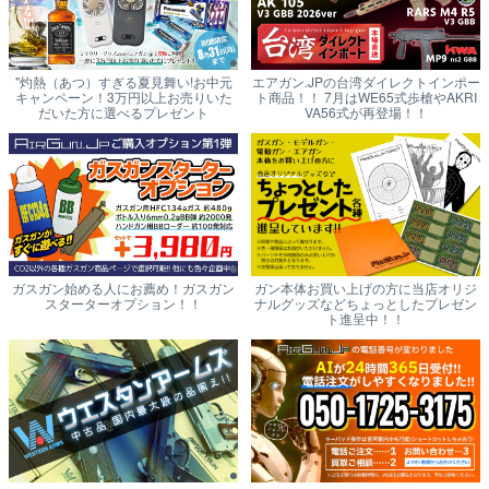
"灼熱（あつ）すぎる夏見舞い!お中元
エアガン.JPの台湾ダイレクトインポー
キャンペーン！3万円以上お売りいた
ト商品！！ 7月はWE65式歩槍やAKRI
だいた方に選べるプレゼント
VA56式が再登場！！
ガスガン始める人にお薦め！ガスガン
ガン本体お買い上げの方に当店オリジ
スターターオプション！！
ナルグッズなどちょっとしたプレゼン
ト進呈中！！