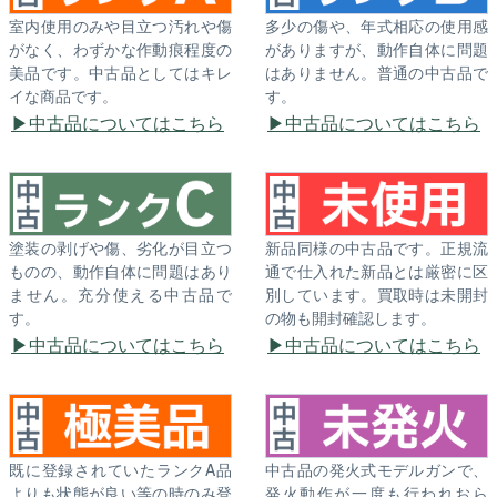
室内使用のみや目立つ汚れや傷
多少の傷や、年式相応の使用感
がなく、わずかな作動痕程度の
がありますが、動作自体に問題
美品です。中古品としてはキレ
はありません。普通の中古品で
イな商品です。
す。
中古品についてはこちら
中古品についてはこちら
塗装の剥げや傷、劣化が目立つ
新品同様の中古品です。正規流
ものの、動作自体に問題はあり
通で仕入れた新品とは厳密に区
ません。充分使える中古品で
別しています。買取時は未開封
す。
の物も開封確認します。
中古品についてはこちら
中古品についてはこちら
既に登録されていたランクA品
中古品の発火式モデルガンで、
よりも状態が良い等の時のみ登
発火動作が一度も行われおら