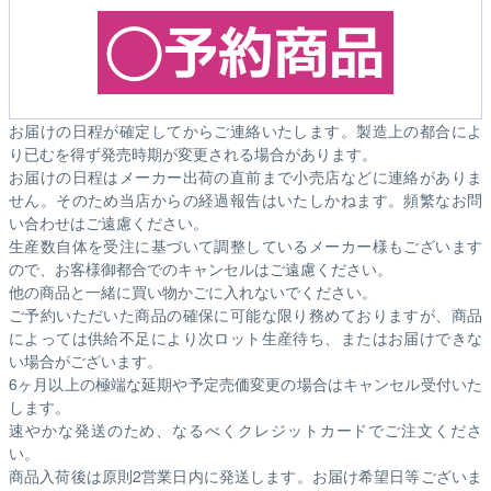
お届けの日程が確定してからご連絡いたします。製造上の都合によ
り已むを得ず発売時期が変更される場合があります。
お届けの日程はメーカー出荷の直前まで小売店などに連絡がありま
せん。そのため
当店からの経過報告はいたしかねます。
頻繁なお問
い合わせはご遠慮ください。
生産数自体を受注に基づいて調整しているメーカー様もございます
ので、お客様御都合でのキャンセルはご遠慮ください。
他の商品と一緒に買い物かごに入れないでください。
ご予約いただいた商品の確保に可能な限り務めておりますが、商品
によっては供給不足により次ロット生産待ち、またはお届けできな
い場合がございます。
6ヶ月以上の極端な延期や予定売価変更の場合はキャンセル受付いた
します。
速やかな発送のため、なるべくクレジットカードでご注文くださ
い。
商品入荷後は原則2営業日内に発送します。お届け希望日等ございま