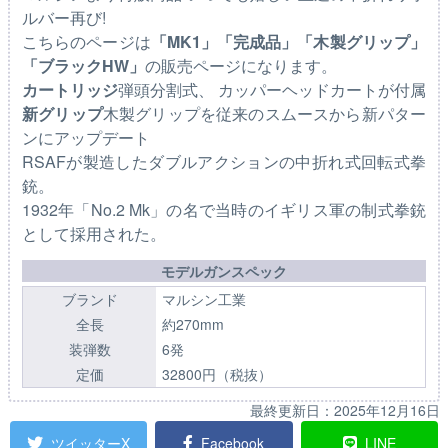
ルバー再び!
こちらのページは
「MK1」「完成品」「木製グリップ」
「ブラックHW」
の販売ページになります。
カートリッジ
弾頭分割式、 カッパーヘッドカートが付属
新グリップ
木製グリップを従来のスムースから新パター
ンにアップデート
RSAFが製造したダブルアクションの中折れ式回転式拳
銃。
1932年「No.2 Mk」の名で当時のイギリス軍の制式拳銃
として採用された。
モデルガンスペック
ブランド
マルシン工業
全長
約270mm
装弾数
6発
定価
32800円（税抜）
最終更新日：
2025年12月16日
ツイッターX
Facebook
LINE