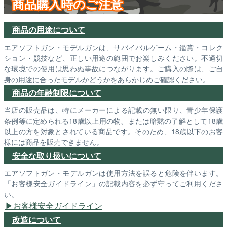
商品購入時のご注意
商品の用途について
エアソフトガン・モデルガンは、サバイバルゲーム・鑑賞・コレク
ション・競技など、正しい用途の範囲でお楽しみください。不適切
な環境での使用は思わぬ事故につながります。ご購入の際は、ご自
身の用途に合ったモデルかどうかをあらかじめご確認ください。
商品の年齢制限について
当店の販売品は、特にメーカーによる記載の無い限り、青少年保護
条例等に定められる18歳以上用の物、または暗黙の了解として18歳
以上の方を対象とされている商品です。そのため、18歳以下のお客
様には商品を販売できません。
安全な取り扱いについて
エアソフトガン・モデルガンは使用方法を誤ると危険を伴います。
「お客様安全ガイドライン」の記載内容を必ず守ってご利用くださ
い。
お客様安全ガイドライン
改造について