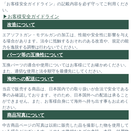
「お客様安全ガイドライン」の記載内容を必ず守ってご利用くださ
い。
お客様安全ガイドライン
改造について
エアソフトガン・モデルガンの加工は、性能や安全性に影響を与え
る場合があります。法令に抵触するおそれのある改造や、規定の能
力を逸脱する調整は行わないでください。
パーツ等の互換性について
互換パーツの適合や使用についてはお客様にてお確かめください。
また、適切な使用と法令順守を最優先にしてください。
海外への配送について
当店で販売する商品は、日本国内での取り扱いが合法で安全である
事のみ確認しております。そのため、日本国外への配送は承ること
ができません。また、お客様自身にて海外へ持ち出す事もお止めく
ださい。
商品写真について
中古商品ページの写真は以前に販売した品を撮影した物を使用して
いる場合がございます。そのため微細なキズや色味・木目・付属物