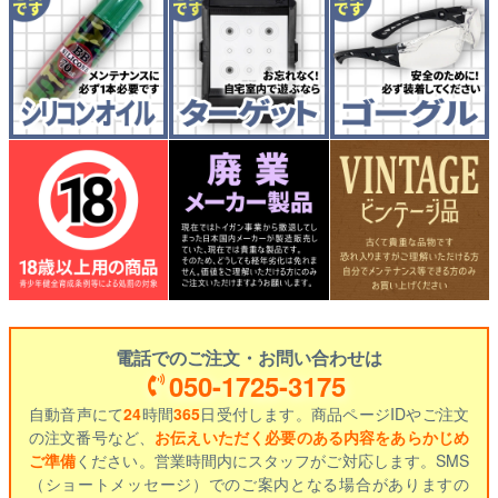
電話でのご注文・お問い合わせは
050-1725-3175
自動音声にて
24
時間
365
日受付します。商品ページIDやご注文
の注文番号など、
お伝えいただく必要のある内容をあらかじめ
ご準備
ください。営業時間内にスタッフがご対応します。SMS
（ショートメッセージ）でのご案内となる場合がありますの