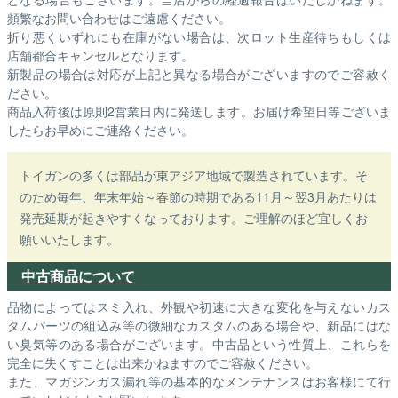
頻繁なお問い合わせはご遠慮ください。
折り悪くいずれにも在庫がない場合は、次ロット生産待ちもしくは
店舗都合キャンセルとなります。
新製品の場合は対応が上記と異なる場合がございますのでご容赦く
ださい。
商品入荷後は原則2営業日内に発送します。お届け希望日等ございま
したらお早めにご連絡ください。
トイガンの多くは部品が東アジア地域で製造されています。そ
のため毎年、年末年始～春節の時期である11月～翌3月あたりは
発売延期が起きやすくなっております。ご理解のほど宜しくお
願いいたします。
中古商品について
品物によってはスミ入れ、外観や初速に大きな変化を与えないカス
タムパーツの組込み等の微細なカスタムのある場合や、新品にはな
い臭気等のある場合がございます。中古品という性質上、これらを
完全に失くすことは出来かねますのでご容赦ください。
また、マガジンガス漏れ等の基本的なメンテナンスはお客様にて行