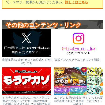
で、スマホ・携帯からおかけください。
詳しくはこちら
その他のコンテンツ・リンク
最新商品のお知らせなどは公式X（Twit
公式インスタグラムアカウント開設！
ter）でも
もう今月末が決算なんでうんと沢山の
エアガン.jp夏の特別企画！ いつもの夏
商品たちをアルだけ目一杯の大奉仕！
福袋5種に加えて新企画・1万円ガチャ
力の限りお値引きをして総力戦でお届
が登場！