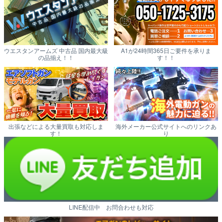
ウエスタンアームズ 中古品 国内最大級
A1が24時間365日ご要件を承りま
の品揃え！！
す！！
出張などによる大量買取も対応しま
海外メーカー公式サイトへのリンクあ
す！
り
LINE配信中 お問合わせも対応