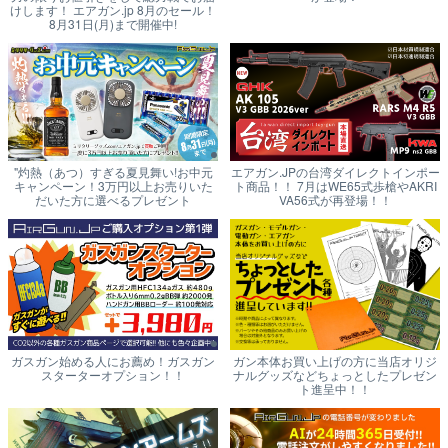
けします！ エアガン.jp 8月のセール！
8月31日(月)まで開催中!
"灼熱（あつ）すぎる夏見舞い!お中元
エアガン.JPの台湾ダイレクトインポー
キャンペーン！3万円以上お売りいた
ト商品！！ 7月はWE65式歩槍やAKRI
だいた方に選べるプレゼント
VA56式が再登場！！
ガスガン始める人にお薦め！ガスガン
ガン本体お買い上げの方に当店オリジ
スターターオプション！！
ナルグッズなどちょっとしたプレゼン
ト進呈中！！