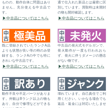
ものの、動作自体に問題はあり
通で仕入れた新品とは厳密に区
ません。充分使える中古品で
別しています。買取時は未開封
す。
の物も開封確認します。
中古品についてはこちら
中古品についてはこちら
既に登録されていたランクA品
中古品の発火式モデルガンで、
よりも状態が良い等の時のみ登
発火動作が一度も行われおら
録する、ランクAの中でも特に
ず、発火に伴うダメージの懸念
きれいな中古品です。
がない物です。
中古品についてはこちら
中古品についてはこちら
動作不良や不足パーツがありま
壊れています。自己責任でご利
す。外観はBランク以上の物も
用ください。いかなる場合でも
あり、自分で修理などができる
返品・返金には対応いたしませ