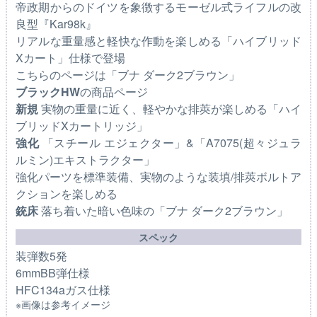
帝政期からのドイツを象徴するモーゼル式ライフルの改
良型『Kar98k』
リアルな重量感と軽快な作動を楽しめる「ハイブリッド
Xカート」仕様で登場
こちらのページは「ブナ ダーク2ブラウン」
ブラックHW
の商品ページ
新規
実物の重量に近く、軽やかな排莢が楽しめる「ハイ
ブリッドXカートリッジ」
強化
「スチール エジェクター」&「A7075(超々ジュラ
ルミン)エキストラクター」
強化パーツを標準装備、実物のような装填/排莢ボルトア
クションを楽しめる
銃床
落ち着いた暗い色味の「ブナ ダーク2ブラウン」
スペック
装弾数5発
6mmBB弾仕様
HFC134aガス仕様
※画像は参考イメージ