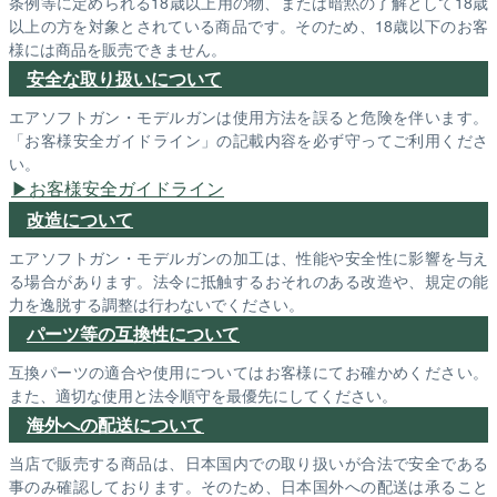
条例等に定められる18歳以上用の物、または暗黙の了解として18歳
以上の方を対象とされている商品です。そのため、18歳以下のお客
様には商品を販売できません。
安全な取り扱いについて
エアソフトガン・モデルガンは使用方法を誤ると危険を伴います。
「お客様安全ガイドライン」の記載内容を必ず守ってご利用くださ
い。
お客様安全ガイドライン
改造について
エアソフトガン・モデルガンの加工は、性能や安全性に影響を与え
る場合があります。法令に抵触するおそれのある改造や、規定の能
力を逸脱する調整は行わないでください。
パーツ等の互換性について
互換パーツの適合や使用についてはお客様にてお確かめください。
また、適切な使用と法令順守を最優先にしてください。
海外への配送について
当店で販売する商品は、日本国内での取り扱いが合法で安全である
事のみ確認しております。そのため、日本国外への配送は承ること