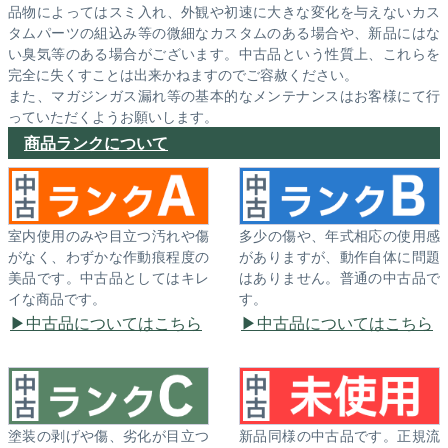
品物によってはスミ入れ、外観や初速に大きな変化を与えないカス
タムパーツの組込み等の微細なカスタムのある場合や、新品にはな
い臭気等のある場合がございます。中古品という性質上、これらを
完全に失くすことは出来かねますのでご容赦ください。
また、マガジンガス漏れ等の基本的なメンテナンスはお客様にて行
っていただくようお願いします。
商品ランクについて
室内使用のみや目立つ汚れや傷
多少の傷や、年式相応の使用感
がなく、わずかな作動痕程度の
がありますが、動作自体に問題
美品です。中古品としてはキレ
はありません。普通の中古品で
イな商品です。
す。
中古品についてはこちら
中古品についてはこちら
塗装の剥げや傷、劣化が目立つ
新品同様の中古品です。正規流