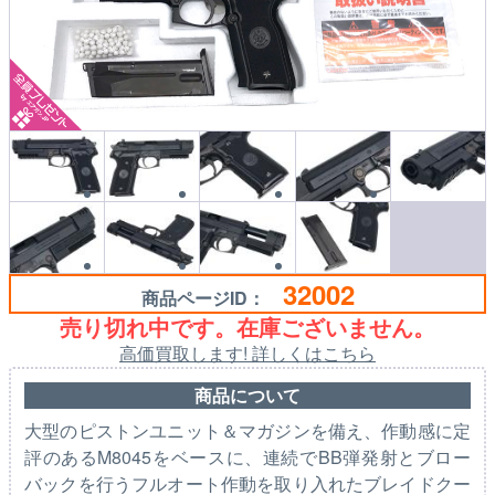
32002
商品ページID：
売り切れ中です。在庫ございません。
高価買取します! 詳しくはこちら
商品について
大型のピストンユニット＆マガジンを備え、作動感に定
評のあるM8045をベースに、連続でBB弾発射とブロー
バックを行うフルオート作動を取り入れたブレイドクー