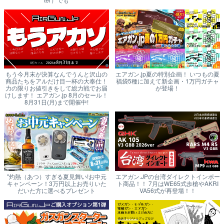
もう今月末が決算なんでうんと沢山の
エアガン.jp夏の特別企画！ いつもの夏
商品たちをアルだけ目一杯の大奉仕！
福袋5種に加えて新企画・1万円ガチャ
力の限りお値引きをして総力戦でお届
が登場！
けします！ エアガン.jp 8月のセール！
8月31日(月)まで開催中!
"灼熱（あつ）すぎる夏見舞い!お中元
エアガン.JPの台湾ダイレクトインポー
キャンペーン！3万円以上お売りいた
ト商品！！ 7月はWE65式歩槍やAKRI
だいた方に選べるプレゼント
VA56式が再登場！！