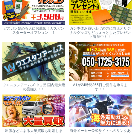
ガスガン始める人にお薦め！ガスガン
ガン本体お買い上げの方に当店オリジ
スターターオプション！！
ナルグッズなどちょっとしたプレゼン
ト進呈中！！
ウエスタンアームズ 中古品 国内最大級
A1が24時間365日ご要件を承りま
の品揃え！！
す！！
出張などによる大量買取も対応しま
海外メーカー公式サイトへのリンクあ