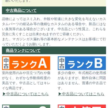
願いいたします。
中古商品について
品物によってはスミ入れ、外観や初速に大きな変化を与えないカス
タムパーツの組込み等の微細なカスタムのある場合や、新品にはな
い臭気等のある場合がございます。中古品という性質上、これらを
完全に失くすことは出来かねますのでご容赦ください。
また、マガジンガス漏れ等の基本的なメンテナンスはお客様にて行
っていただくようお願いします。
商品ランクについて
室内使用のみや目立つ汚れや傷
多少の傷や、年式相応の使用感
がなく、わずかな作動痕程度の
がありますが、動作自体に問題
美品です。中古品としてはキレ
はありません。普通の中古品で
イな商品です。
す。
中古品についてはこちら
中古品についてはこちら