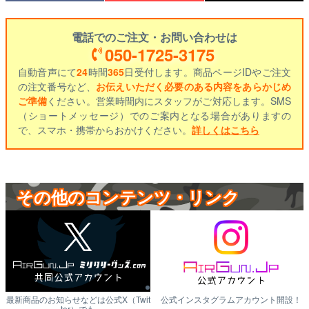
電話でのご注文・お問い合わせは
050-1725-3175
自動音声にて
24
時間
365
日受付します。商品ページIDやご注文
の注文番号など、
お伝えいただく必要のある内容をあらかじめ
ご準備
ください。営業時間内にスタッフがご対応します。SMS
（ショートメッセージ）でのご案内となる場合がありますの
で、スマホ・携帯からおかけください。
詳しくはこちら
その他のコンテンツ・リンク
最新商品のお知らせなどは公式X（Twit
公式インスタグラムアカウント開設！
ter）でも