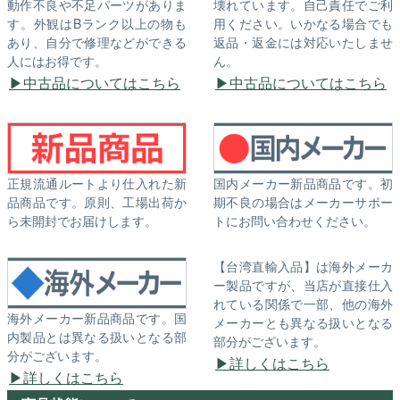
動作不良や不足パーツがありま
壊れています。自己責任でご利
す。外観はBランク以上の物も
用ください。いかなる場合でも
あり、自分で修理などができる
返品・返金には対応いたしませ
人にはお得です。
ん。
中古品についてはこちら
中古品についてはこちら
正規流通ルートより仕入れた新
国内メーカー新品商品です。初
品商品です。原則、工場出荷か
期不良の場合はメーカーサポー
ら未開封でお届けします。
トにお問い合わせください。
【台湾直輸入品】は海外メーカ
ー製品ですが、当店が直接仕入
れている関係で一部、他の海外
海外メーカー新品商品です。国
メーカーとも異なる扱いとなる
内製品とは異なる扱いとなる部
部分がございます。
分がございます。
詳しくはこちら
詳しくはこちら