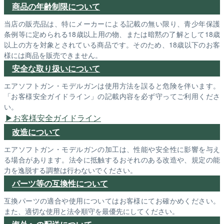
商品の年齢制限について
当店の販売品は、特にメーカーによる記載の無い限り、青少年保護
条例等に定められる18歳以上用の物、または暗黙の了解として18歳
以上の方を対象とされている商品です。そのため、18歳以下のお客
様には商品を販売できません。
安全な取り扱いについて
エアソフトガン・モデルガンは使用方法を誤ると危険を伴います。
「お客様安全ガイドライン」の記載内容を必ず守ってご利用くださ
い。
お客様安全ガイドライン
改造について
エアソフトガン・モデルガンの加工は、性能や安全性に影響を与え
る場合があります。法令に抵触するおそれのある改造や、規定の能
力を逸脱する調整は行わないでください。
パーツ等の互換性について
互換パーツの適合や使用についてはお客様にてお確かめください。
また、適切な使用と法令順守を最優先にしてください。