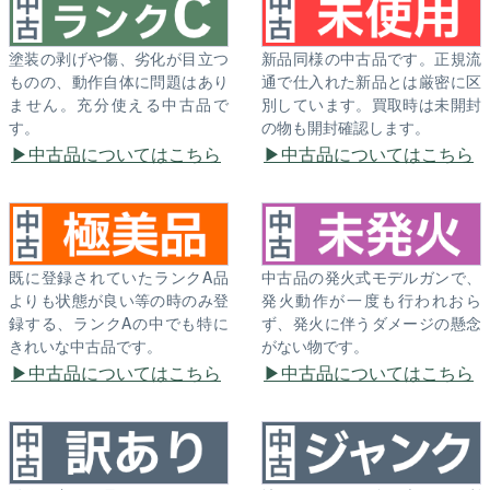
塗装の剥げや傷、劣化が目立つ
新品同様の中古品です。正規流
ものの、動作自体に問題はあり
通で仕入れた新品とは厳密に区
ません。充分使える中古品で
別しています。買取時は未開封
す。
の物も開封確認します。
中古品についてはこちら
中古品についてはこちら
既に登録されていたランクA品
中古品の発火式モデルガンで、
よりも状態が良い等の時のみ登
発火動作が一度も行われおら
録する、ランクAの中でも特に
ず、発火に伴うダメージの懸念
きれいな中古品です。
がない物です。
中古品についてはこちら
中古品についてはこちら