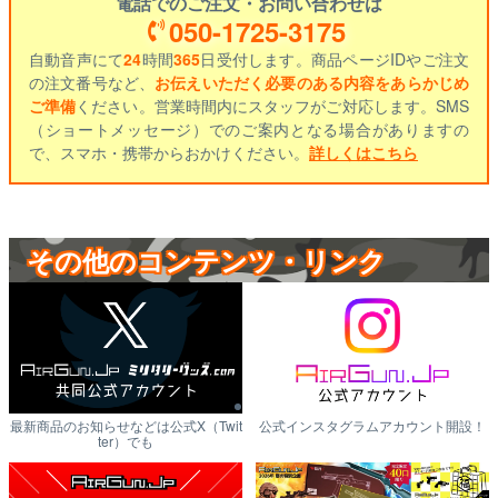
電話でのご注文・お問い合わせは
050-1725-3175
自動音声にて
24
時間
365
日受付します。商品ページIDやご注文
の注文番号など、
お伝えいただく必要のある内容をあらかじめ
ご準備
ください。営業時間内にスタッフがご対応します。SMS
（ショートメッセージ）でのご案内となる場合がありますの
で、スマホ・携帯からおかけください。
詳しくはこちら
その他のコンテンツ・リンク
最新商品のお知らせなどは公式X（Twit
公式インスタグラムアカウント開設！
ter）でも