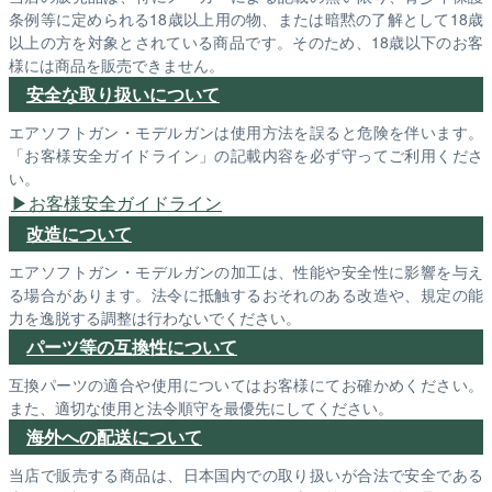
条例等に定められる18歳以上用の物、または暗黙の了解として18歳
以上の方を対象とされている商品です。そのため、18歳以下のお客
様には商品を販売できません。
安全な取り扱いについて
エアソフトガン・モデルガンは使用方法を誤ると危険を伴います。
「お客様安全ガイドライン」の記載内容を必ず守ってご利用くださ
い。
お客様安全ガイドライン
改造について
エアソフトガン・モデルガンの加工は、性能や安全性に影響を与え
る場合があります。法令に抵触するおそれのある改造や、規定の能
力を逸脱する調整は行わないでください。
パーツ等の互換性について
互換パーツの適合や使用についてはお客様にてお確かめください。
また、適切な使用と法令順守を最優先にしてください。
海外への配送について
当店で販売する商品は、日本国内での取り扱いが合法で安全である