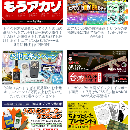
もう今月末が決算なんでうんと沢山の
エアガン.jp夏の特別企画！ いつもの夏
商品たちをアルだけ目一杯の大奉仕！
福袋5種に加えて新企画・1万円ガチャ
力の限りお値引きをして総力戦でお届
が登場！
けします！ エアガン.jp 8月のセール！
8月31日(月)まで開催中!
"灼熱（あつ）すぎる夏見舞い!お中元
エアガン.JPの台湾ダイレクトインポー
キャンペーン！3万円以上お売りいた
ト商品！！ 7月はWE65式歩槍やAKRI
だいた方に選べるプレゼント
VA56式が再登場！！