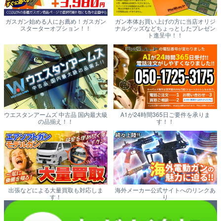
ガスガン始める人にお薦め！ガスガン
ガン本体お買い上げの方に当店オリジ
スターターオプション！！
ナルグッズなどちょっとしたプレゼン
ト進呈中！！
ウエスタンアームズ 中古品 国内最大級
A1が24時間365日ご要件を承りま
の品揃え！！
す！！
出張などによる大量買取も対応しま
海外メーカー公式サイトへのリンクあ
す！
り