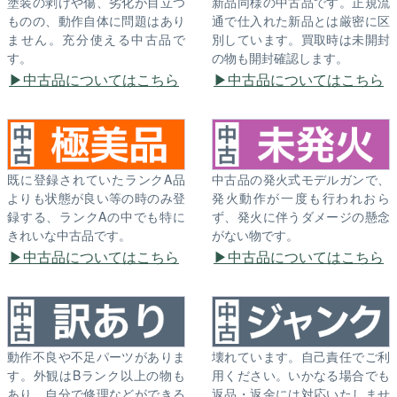
塗装の剥げや傷、劣化が目立つ
新品同様の中古品です。正規流
ものの、動作自体に問題はあり
通で仕入れた新品とは厳密に区
ません。充分使える中古品で
別しています。買取時は未開封
す。
の物も開封確認します。
中古品についてはこちら
中古品についてはこちら
既に登録されていたランクA品
中古品の発火式モデルガンで、
よりも状態が良い等の時のみ登
発火動作が一度も行われおら
録する、ランクAの中でも特に
ず、発火に伴うダメージの懸念
きれいな中古品です。
がない物です。
中古品についてはこちら
中古品についてはこちら
動作不良や不足パーツがありま
壊れています。自己責任でご利
す。外観はBランク以上の物も
用ください。いかなる場合でも
あり、自分で修理などができる
返品・返金には対応いたしませ