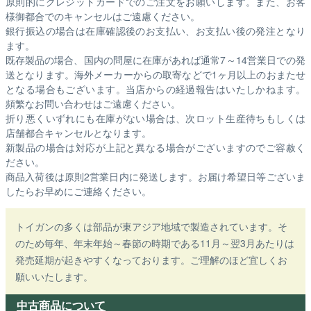
原則的にクレジットカードでのご注文をお願いします。また、お客
様御都合でのキャンセルはご遠慮ください。
銀行振込の場合は在庫確認後のお支払い、お支払い後の発注となり
ます。
既存製品の場合、国内の問屋に在庫があれば通常7～14営業日での発
送となります。海外メーカーからの取寄などで1ヶ月以上のおまたせ
となる場合もございます。
当店からの経過報告はいたしかねます。
頻繁なお問い合わせはご遠慮ください。
折り悪くいずれにも在庫がない場合は、次ロット生産待ちもしくは
店舗都合キャンセルとなります。
新製品の場合は対応が上記と異なる場合がございますのでご容赦く
ださい。
商品入荷後は原則2営業日内に発送します。お届け希望日等ございま
したらお早めにご連絡ください。
トイガンの多くは部品が東アジア地域で製造されています。そ
のため毎年、年末年始～春節の時期である11月～翌3月あたりは
発売延期が起きやすくなっております。ご理解のほど宜しくお
願いいたします。
中古商品について