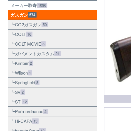
メーカー取寄
1086
ガスガン
574
CO2ガスガン
59
COLT
16
COLT MOVIE
5
ガバメントカスタム
21
Kimber
2
Wilson
1
Springfield
8
SV
2
STI
12
Para-ordnance
2
Hi-CAPA
13
beretta 9mm
12