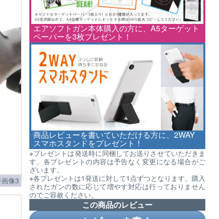
エアソフトガン本体購入の方に、A5ターゲット
ペーパーを3枚プレゼント！
商品レビューを書いていただける方に、2WAY
スマホスタンドをプレゼント！
※プレゼントは発送時に同梱してお送りさせていただきま
す。各プレゼントの内容は予告なく変更になる場合がご
ざいます。
※各プレゼントは1発送に対して1点ずつとなります。購入
画像3
されたガンの数に応じて増やす対応は行っておりません
のでご容赦ください。
この商品のレビュー