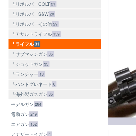
リボルバーCOLT
21
リボルバーS&W
20
リボルバーその他
29
アサルトライフル
159
ライフル
31
サブマシンガン
35
ショットガン
35
ランチャー
13
ハンドグレネード
6
海外製ガスガン
35
モデルガン
284
電動ガン
249
エアガン
152
アナザートイガン
4