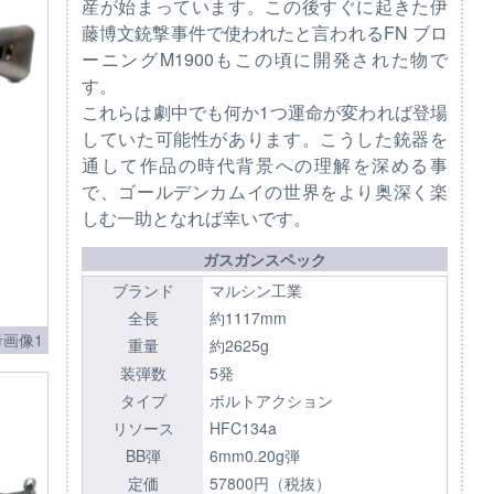
産が始まっています。この後すぐに起きた伊
藤博文銃撃事件で使われたと言われるFN ブロ
ーニングM1900もこの頃に開発された物で
す。
これらは劇中でも何か1つ運命が変われば登場
していた可能性があります。こうした銃器を
通して作品の時代背景への理解を深める事
で、ゴールデンカムイの世界をより奥深く楽
しむ一助となれば幸いです。
ガスガンスペック
ブランド
マルシン工業
全長
約1117mm
画像1
重量
約2625g
装弾数
5発
タイプ
ボルトアクション
リソース
HFC134a
BB弾
6mm0.20g弾
定価
57800円（税抜）