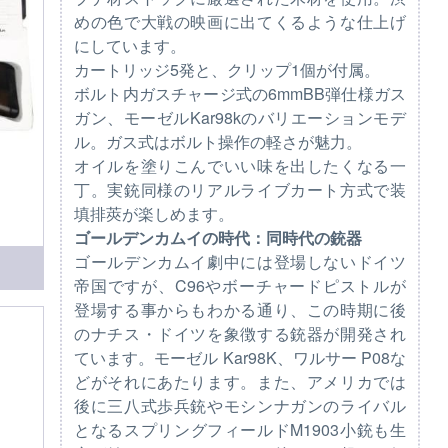
めの色で大戦の映画に出てくるような仕上げ
にしています。
カートリッジ5発と、クリップ1個が付属。
ボルト内ガスチャージ式の6mmBB弾仕様ガス
ガン、モーゼルKar98kのバリエーションモデ
ル。ガス式はボルト操作の軽さが魅力。
オイルを塗りこんでいい味を出したくなる一
丁。実銃同様のリアルライブカート方式で装
填排莢が楽しめます。
ゴールデンカムイの時代：同時代の銃器
ゴールデンカムイ劇中には登場しないドイツ
帝国ですが、C96やボーチャードピストルが
登場する事からもわかる通り、この時期に後
のナチス・ドイツを象徴する銃器が開発され
ています。モーゼル Kar98K、ワルサー P08な
どがそれにあたります。また、アメリカでは
後に三八式歩兵銃やモシンナガンのライバル
となるスプリングフィールドM1903小銃も生