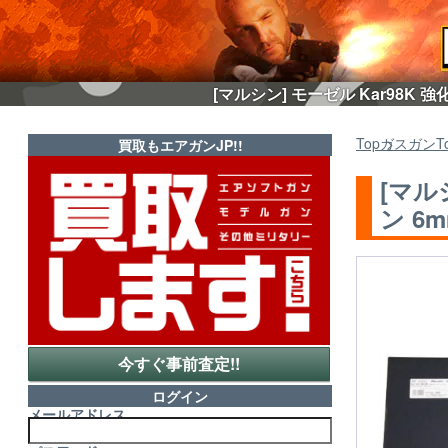
[マルシン] モーゼル Kar98K
Top
ガスガン
T
買取もエアガンJP!!
[マル
ン 6m
今すぐ事前査定!!
ログイン
メールアドレス