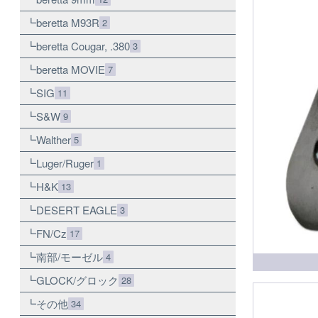
beretta M93R
2
beretta Cougar, .380
3
beretta MOVIE
7
SIG
11
S&W
9
Walther
5
Luger/Ruger
1
H&K
13
DESERT EAGLE
3
FN/Cz
17
南部/モーゼル
4
GLOCK/グロック
28
その他
34