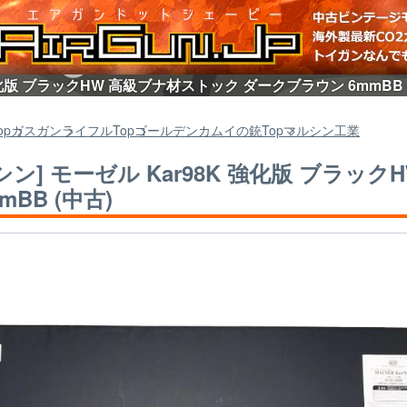
 強化版 ブラックHW 高級ブナ材ストック ダークブラウン 6mmBB
op
ガスガン
ライフル
Top
ゴールデンカムイの銃
Top
マルシン工業
シン] モーゼル Kar98K 強化版 ブラ
mBB (中古)