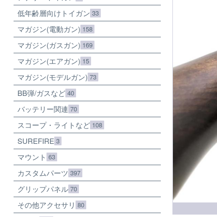
低年齢層向けトイガン
33
マガジン(電動ガン)
158
マガジン(ガスガン)
169
マガジン(エアガン)
15
マガジン(モデルガン)
73
BB弾/ガスなど
40
バッテリー関連
70
スコープ・ライトなど
108
SUREFIRE
3
マウント
63
カスタムパーツ
397
グリップパネル
70
その他アクセサリ
80