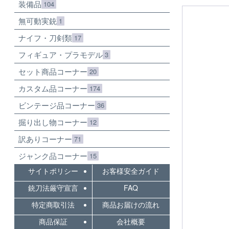
装備品
104
無可動実銃
1
ナイフ・刀剣類
17
フィギュア・プラモデル
3
セット商品コーナー
20
カスタム品コーナー
174
ビンテージ品コーナー
36
掘り出し物コーナー
12
訳ありコーナー
71
ジャンク品コーナー
15
サイトポリシー
お客様安全ガイド
銃刀法厳守宣言
FAQ
特定商取引法
商品お届けの流れ
商品保証
会社概要