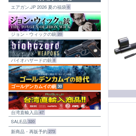
エアガン.JP 2026 夏の福袋
6
ジョン・ウィックの銃
20
バイオハザードの銃
8
ゴールデンカムイの銃
30
台湾直輸入品
47
SALE品
320
新商品・再販予約
273