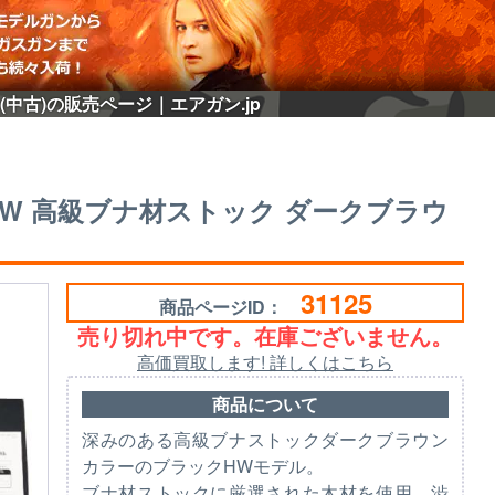
 (中古)の販売ページ｜エアガン.jp
ックHW 高級ブナ材ストック ダークブラウ
31125
商品ページID：
売り切れ中です。在庫ございません。
高価買取します! 詳しくはこちら
商品について
深みのある高級ブナストックダークブラウン
カラーのブラックHWモデル。
ブナ材ストックに厳選された木材を使用。渋