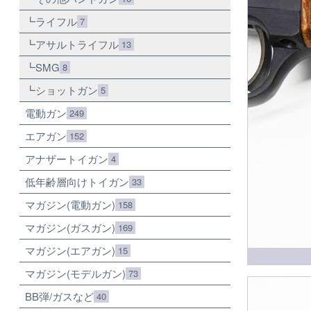
ライフル
7
アサルトライフル
13
SMG
8
ショットガン
5
電動ガン
249
エアガン
152
アナザートイガン
4
低年齢層向けトイガン
33
マガジン(電動ガン)
158
マガジン(ガスガン)
169
マガジン(エアガン)
15
マガジン(モデルガン)
73
BB弾/ガスなど
40