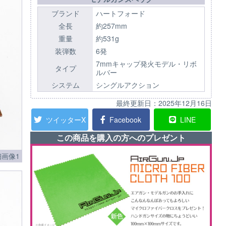
ブランド
ハートフォード
全長
約257mm
重量
約531g
装弾数
6発
7mmキャップ発火モデル・リボ
タイプ
ルバー
システム
シングルアクション
最終更新日：
2025年12月16日
ツイッターX
Facebook
LINE
この商品を購入の方へのプレゼント
画像1