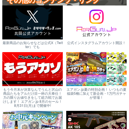
最新商品のお知らせなどは公式X（Twit
公式インスタグラムアカウント開設！
ter）でも
もう今月末が決算なんでうんと沢山の
エアガン.jp夏の特別企画！ いつもの夏
商品たちをアルだけ目一杯の大奉仕！
福袋5種に加えて新企画・1万円ガチャ
力の限りお値引きをして総力戦でお届
が登場！
けします！ エアガン.jp 8月のセール！
8月31日(月)まで開催中!