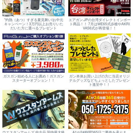
"灼熱（あつ）すぎる夏見舞い!お中元
エアガン.JPの台湾ダイレクトインポー
キャンペーン！3万円以上お売りいた
ト商品！！ 7月はWE65式歩槍やAKRI
だいた方に選べるプレゼント
VA56式が再登場！！
ガスガン始める人にお薦め！ガスガン
ガン本体お買い上げの方に当店オリジ
スターターオプション！！
ナルグッズなどちょっとしたプレゼン
ト進呈中！！
ウエスタンアームズ 中古品 国内最大級
A1が24時間365日ご要件を承りま