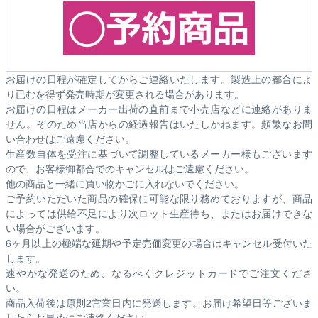
お届けの日程が確定してからご連絡いたします。製造上の都合によ
り已むを得ず発売時期が変更される場合があります。
お届けの日程はメーカー出荷の直前まで小売店などに連絡がありま
せん。そのため
当店からの経過報告はいたしかねます。
頻繁なお問
い合わせはご遠慮ください。
生産数自体を受注に基づいて調整しているメーカー様もございます
ので、お客様御都合でのキャンセルはご遠慮ください。
他の商品と一緒に買い物かごに入れないでください。
ご予約いただいた商品の確保に可能な限り務めておりますが、商品
によっては供給不足により次ロット生産待ち、またはお届けできな
い場合がございます。
6ヶ月以上の極端な延期や予定売価変更の場合はキャンセル受付いた
します。
速やかな発送のため、なるべくクレジットカードでご注文くださ
い。
商品入荷後は原則2営業日内に発送します。お届け希望日等ございま
したらお早めにご連絡ください。