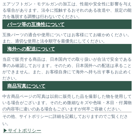
エアソフトガン・モデルガンの加工は、性能や安全性に影響を与え
る場合があります。法令に抵触するおそれのある改造や、規定の能
力を逸脱する調整は行わないでください。
パーツ等の互換性について
互換パーツの適合や使用についてはお客様にてお確かめください。
また、適切な使用と法令順守を最優先にしてください。
海外への配送について
当店で販売する商品は、日本国内での取り扱いが合法で安全である
事のみ確認しております。そのため、日本国外への配送は承ること
ができません。また、お客様自身にて海外へ持ち出す事もお止めく
ださい。
商品写真について
中古商品ページの写真は以前に販売した品を撮影した物を使用して
いる場合がございます。そのため微細なキズや色味・木目・付属物
の内容等に違いのある場合もございますが何卒ご容赦ください。
その他、サイトポリシーに詳細を記載しておりますのでご覧くださ
い。
サイトポリシー