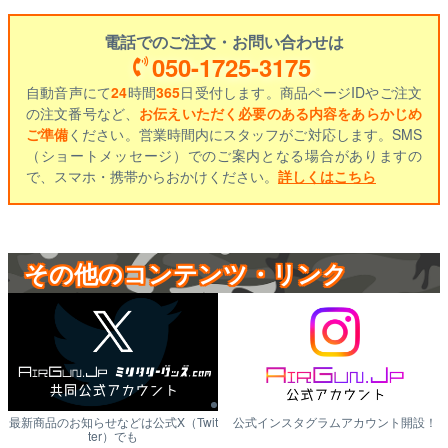
電話でのご注文・お問い合わせは
050-1725-3175
自動音声にて
24
時間
365
日受付します。商品ページIDやご注文
の注文番号など、
お伝えいただく必要のある内容をあらかじめ
ご準備
ください。営業時間内にスタッフがご対応します。SMS
（ショートメッセージ）でのご案内となる場合がありますの
で、スマホ・携帯からおかけください。
詳しくはこちら
その他のコンテンツ・リンク
最新商品のお知らせなどは公式X（Twit
公式インスタグラムアカウント開設！
ter）でも