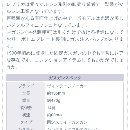
レプリカは元々マルシン系列の卸売り業者で、製造がマ
ルシン工業となっています。
何種類かある表面仕上げの中で、当モデルは光沢が美し
いメタルフィニッシュとなっています。
マガジン(14発装弾可)は引くだけで抜ける構造になって
おり、ボトムプレート裏側にガス注入バルブがありま
す。
1990年初めに登場した固定ガスガンの中でも非常にレア
な存在です。コレクションアイテムしてもいかがでしょ
うか。
ガスガンスペック
ブランド
ヴィンテージメーカー
全長
約195mm
重量
約470g
装弾数
14発
初速
約60m/s
タイプ
固定スライドガスガン
システム
シングル・ダブルアクション