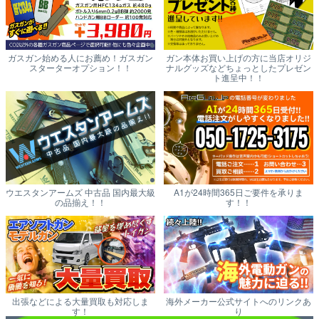
ガスガン始める人にお薦め！ガスガン
ガン本体お買い上げの方に当店オリジ
スターターオプション！！
ナルグッズなどちょっとしたプレゼン
ト進呈中！！
ウエスタンアームズ 中古品 国内最大級
A1が24時間365日ご要件を承りま
の品揃え！！
す！！
出張などによる大量買取も対応しま
海外メーカー公式サイトへのリンクあ
す！
り