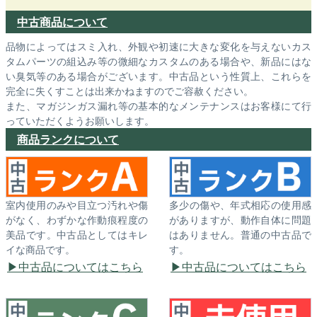
中古商品について
品物によってはスミ入れ、外観や初速に大きな変化を与えないカス
タムパーツの組込み等の微細なカスタムのある場合や、新品にはな
い臭気等のある場合がございます。中古品という性質上、これらを
完全に失くすことは出来かねますのでご容赦ください。
また、マガジンガス漏れ等の基本的なメンテナンスはお客様にて行
っていただくようお願いします。
商品ランクについて
室内使用のみや目立つ汚れや傷
多少の傷や、年式相応の使用感
がなく、わずかな作動痕程度の
がありますが、動作自体に問題
美品です。中古品としてはキレ
はありません。普通の中古品で
イな商品です。
す。
中古品についてはこちら
中古品についてはこちら