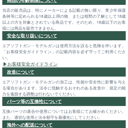
商品の年齢制限について
当店の販売品は、特にメーカーによる記載の無い限り、青少年保護
条例等に定められる18歳以上用の物、または暗黙の了解として18歳
以上の方を対象とされている商品です。そのため、18歳以下のお客
様には商品を販売できません。
安全な取り扱いについて
エアソフトガン・モデルガンは使用方法を誤ると危険を伴います。
「お客様安全ガイドライン」の記載内容を必ず守ってご利用くださ
い。
お客様安全ガイドライン
改造について
エアソフトガン・モデルガンの加工は、性能や安全性に影響を与え
る場合があります。法令に抵触するおそれのある改造や、規定の能
力を逸脱する調整は行わないでください。
パーツ等の互換性について
互換パーツの適合や使用についてはお客様にてお確かめください。
また、適切な使用と法令順守を最優先にしてください。
海外への配送について