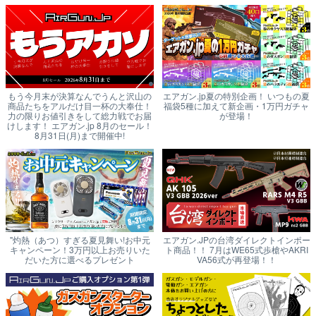
もう今月末が決算なんでうんと沢山の
エアガン.jp夏の特別企画！ いつもの夏
商品たちをアルだけ目一杯の大奉仕！
福袋5種に加えて新企画・1万円ガチャ
力の限りお値引きをして総力戦でお届
が登場！
けします！ エアガン.jp 8月のセール！
8月31日(月)まで開催中!
"灼熱（あつ）すぎる夏見舞い!お中元
エアガン.JPの台湾ダイレクトインポー
キャンペーン！3万円以上お売りいた
ト商品！！ 7月はWE65式歩槍やAKRI
だいた方に選べるプレゼント
VA56式が再登場！！