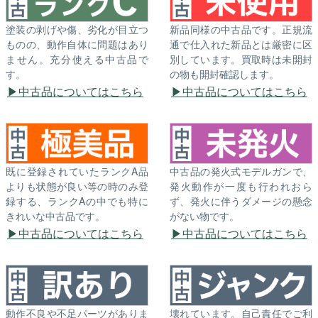
塗装の剥げや傷、劣化が目立つ
新品同様の中古品です。正規流
ものの、動作自体に問題はあり
通で仕入れた新品とは厳密に区
ません。充分使える中古品で
別しています。買取時は未開封
す。
の物も開封確認します。
中古品についてはこちら
中古品についてはこちら
既に登録されていたランクA品
中古品の発火式モデルガンで、
よりも状態が良い等の時のみ登
発火動作が一度も行われおら
録する、ランクAの中でも特に
ず、発火に伴うダメージの懸念
きれいな中古品です。
がない物です。
中古品についてはこちら
中古品についてはこちら
動作不良や不足パーツがありま
壊れています。自己責任でご利