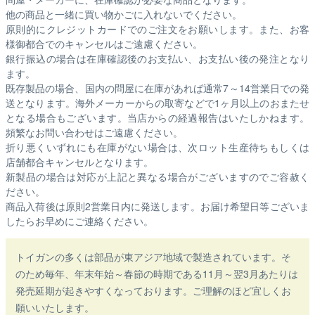
他の商品と一緒に買い物かごに入れないでください。
原則的にクレジットカードでのご注文をお願いします。また、お客
様御都合でのキャンセルはご遠慮ください。
銀行振込の場合は在庫確認後のお支払い、お支払い後の発注となり
ます。
既存製品の場合、国内の問屋に在庫があれば通常7～14営業日での発
送となります。海外メーカーからの取寄などで1ヶ月以上のおまたせ
となる場合もございます。
当店からの経過報告はいたしかねます。
頻繁なお問い合わせはご遠慮ください。
折り悪くいずれにも在庫がない場合は、次ロット生産待ちもしくは
店舗都合キャンセルとなります。
新製品の場合は対応が上記と異なる場合がございますのでご容赦く
ださい。
商品入荷後は原則2営業日内に発送します。お届け希望日等ございま
したらお早めにご連絡ください。
トイガンの多くは部品が東アジア地域で製造されています。そ
のため毎年、年末年始～春節の時期である11月～翌3月あたりは
発売延期が起きやすくなっております。ご理解のほど宜しくお
願いいたします。