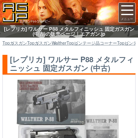
[レプリカ] ワルサー P88 メタルフィニッシュ 固定ガスガン
(中古)の販売ページ｜エアガン.jp
Top
ガスガン
Top
ガスガン
Walther
Top
ビンテージ品コーナー
Top
ビンテ
[レプリカ] ワルサー P88 メタルフィ
ニッシュ 固定ガスガン (中古)