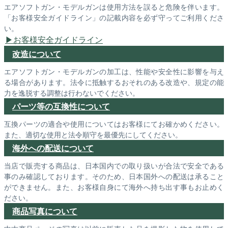
エアソフトガン・モデルガンは使用方法を誤ると危険を伴います。
「お客様安全ガイドライン」の記載内容を必ず守ってご利用くださ
い。
お客様安全ガイドライン
改造について
エアソフトガン・モデルガンの加工は、性能や安全性に影響を与え
る場合があります。法令に抵触するおそれのある改造や、規定の能
力を逸脱する調整は行わないでください。
パーツ等の互換性について
互換パーツの適合や使用についてはお客様にてお確かめください。
また、適切な使用と法令順守を最優先にしてください。
海外への配送について
当店で販売する商品は、日本国内での取り扱いが合法で安全である
事のみ確認しております。そのため、日本国外への配送は承ること
ができません。また、お客様自身にて海外へ持ち出す事もお止めく
ださい。
商品写真について