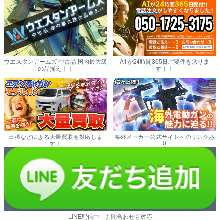
ウエスタンアームズ 中古品 国内最大級
A1が24時間365日ご要件を承りま
の品揃え！！
す！！
出張などによる大量買取も対応しま
海外メーカー公式サイトへのリンクあ
す！
り
LINE配信中 お問合わせも対応