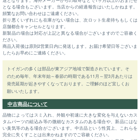
送となります。海外メーカーからの取寄などで1ヶ月以上のおまたせ
となる場合もございます。
当店からの経過報告はいたしかねます。
頻繁なお問い合わせはご遠慮ください。
折り悪くいずれにも在庫がない場合は、次ロット生産待ちもしくは
店舗都合キャンセルとなります。
新製品の場合は対応が上記と異なる場合がございますのでご容赦く
ださい。
商品入荷後は原則2営業日内に発送します。お届け希望日等ございま
したらお早めにご連絡ください。
トイガンの多くは部品が東アジア地域で製造されています。そ
のため毎年、年末年始～春節の時期である11月～翌3月あたりは
発売延期が起きやすくなっております。ご理解のほど宜しくお
願いいたします。
中古商品について
品物によってはスミ入れ、外観や初速に大きな変化を与えないカス
タムパーツの組込み等の微細なカスタムのある場合や、新品にはな
い臭気等のある場合がございます。中古品という性質上、これらを
完全に失くすことは出来かねますのでご容赦ください。