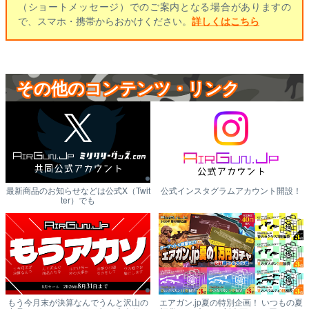
（ショートメッセージ）でのご案内となる場合がありますの
で、スマホ・携帯からおかけください。
詳しくはこちら
その他のコンテンツ・リンク
最新商品のお知らせなどは公式X（Twit
公式インスタグラムアカウント開設！
ter）でも
もう今月末が決算なんでうんと沢山の
エアガン.jp夏の特別企画！ いつもの夏