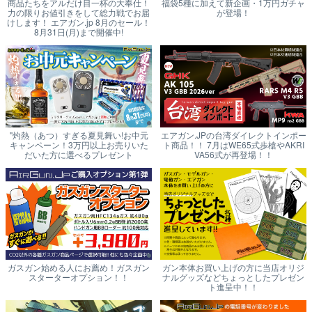
商品たちをアルだけ目一杯の大奉仕！
福袋5種に加えて新企画・1万円ガチャ
力の限りお値引きをして総力戦でお届
が登場！
けします！ エアガン.jp 8月のセール！
8月31日(月)まで開催中!
"灼熱（あつ）すぎる夏見舞い!お中元
エアガン.JPの台湾ダイレクトインポー
キャンペーン！3万円以上お売りいた
ト商品！！ 7月はWE65式歩槍やAKRI
だいた方に選べるプレゼント
VA56式が再登場！！
ガスガン始める人にお薦め！ガスガン
ガン本体お買い上げの方に当店オリジ
スターターオプション！！
ナルグッズなどちょっとしたプレゼン
ト進呈中！！