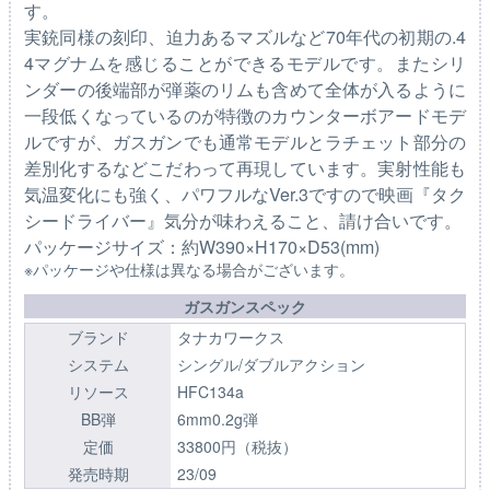
す。
実銃同様の刻印、迫力あるマズルなど70年代の初期の.4
4マグナムを感じることができるモデルです。またシリ
ンダーの後端部が弾薬のリムも含めて全体が入るように
一段低くなっているのが特徴のカウンターボアードモデ
ルですが、ガスガンでも通常モデルとラチェット部分の
差別化するなどこだわって再現しています。実射性能も
気温変化にも強く、パワフルなVer.3ですので映画『タク
シードライバー』気分が味わえること、請け合いです。
パッケージサイズ：約W390×H170×D53(mm)
※パッケージや仕様は異なる場合がございます。
ガスガンスペック
ブランド
タナカワークス
システム
シングル/ダブルアクション
リソース
HFC134a
BB弾
6mm0.2g弾
定価
33800円（税抜）
発売時期
23/09