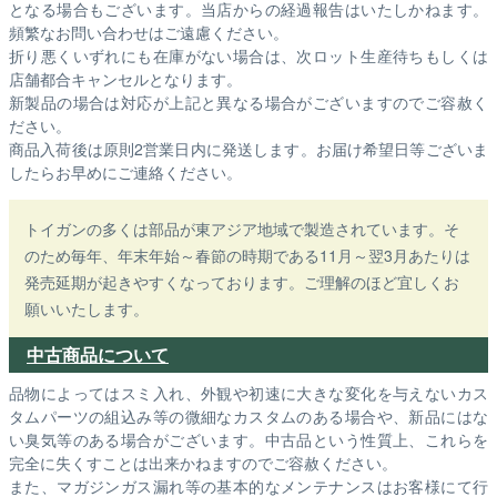
となる場合もございます。
当店からの経過報告はいたしかねます。
頻繁なお問い合わせはご遠慮ください。
折り悪くいずれにも在庫がない場合は、次ロット生産待ちもしくは
店舗都合キャンセルとなります。
新製品の場合は対応が上記と異なる場合がございますのでご容赦く
ださい。
商品入荷後は原則2営業日内に発送します。お届け希望日等ございま
したらお早めにご連絡ください。
トイガンの多くは部品が東アジア地域で製造されています。そ
のため毎年、年末年始～春節の時期である11月～翌3月あたりは
発売延期が起きやすくなっております。ご理解のほど宜しくお
願いいたします。
中古商品について
品物によってはスミ入れ、外観や初速に大きな変化を与えないカス
タムパーツの組込み等の微細なカスタムのある場合や、新品にはな
い臭気等のある場合がございます。中古品という性質上、これらを
完全に失くすことは出来かねますのでご容赦ください。
また、マガジンガス漏れ等の基本的なメンテナンスはお客様にて行