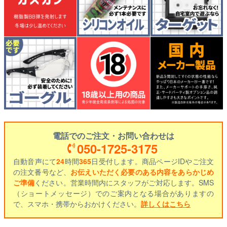
電話でのご注文・お問い合わせは
050-1725-3175
自動音声にて
24
時間
365
日受付します。商品ページIDやご注文
の注文番号など、
お伝えいただく必要のある内容をあらかじめ
ご準備
ください。営業時間内にスタッフがご対応します。SMS
（ショートメッセージ）でのご案内となる場合がありますの
で、スマホ・携帯からおかけください。
詳しくはこちら