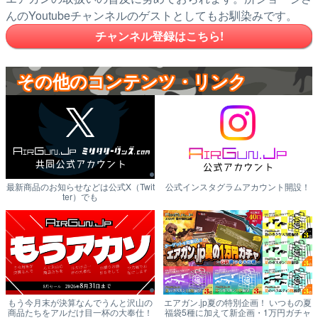
んのYoutubeチャンネルのゲストとしてもお馴染みです。
チャンネル登録はこちら!
その他のコンテンツ・リンク
最新商品のお知らせなどは公式X（Twit
公式インスタグラムアカウント開設！
ter）でも
もう今月末が決算なんでうんと沢山の
エアガン.jp夏の特別企画！ いつもの夏
商品たちをアルだけ目一杯の大奉仕！
福袋5種に加えて新企画・1万円ガチャ