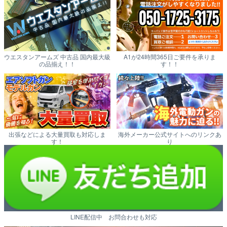
ウエスタンアームズ 中古品 国内最大級
A1が24時間365日ご要件を承りま
の品揃え！！
す！！
出張などによる大量買取も対応しま
海外メーカー公式サイトへのリンクあ
す！
り
LINE配信中 お問合わせも対応