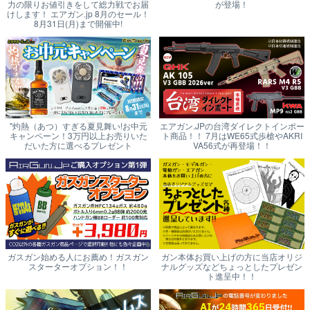
力の限りお値引きをして総力戦でお届
が登場！
けします！ エアガン.jp 8月のセール！
8月31日(月)まで開催中!
"灼熱（あつ）すぎる夏見舞い!お中元
エアガン.JPの台湾ダイレクトインポー
キャンペーン！3万円以上お売りいた
ト商品！！ 7月はWE65式歩槍やAKRI
だいた方に選べるプレゼント
VA56式が再登場！！
ガスガン始める人にお薦め！ガスガン
ガン本体お買い上げの方に当店オリジ
スターターオプション！！
ナルグッズなどちょっとしたプレゼン
ト進呈中！！