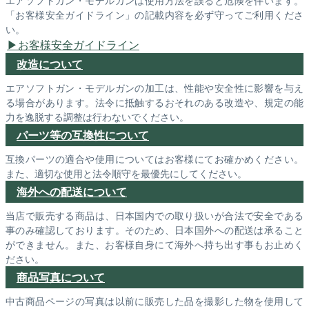
エアソフトガン・モデルガンは使用方法を誤ると危険を伴います。
「お客様安全ガイドライン」の記載内容を必ず守ってご利用くださ
い。
お客様安全ガイドライン
改造について
エアソフトガン・モデルガンの加工は、性能や安全性に影響を与え
る場合があります。法令に抵触するおそれのある改造や、規定の能
力を逸脱する調整は行わないでください。
パーツ等の互換性について
互換パーツの適合や使用についてはお客様にてお確かめください。
また、適切な使用と法令順守を最優先にしてください。
海外への配送について
当店で販売する商品は、日本国内での取り扱いが合法で安全である
事のみ確認しております。そのため、日本国外への配送は承ること
ができません。また、お客様自身にて海外へ持ち出す事もお止めく
ださい。
商品写真について
中古商品ページの写真は以前に販売した品を撮影した物を使用して