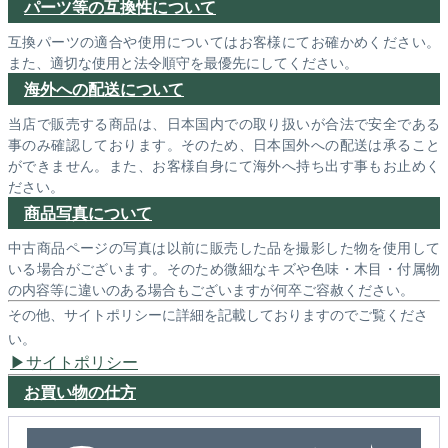
パーツ等の互換性について
互換パーツの適合や使用についてはお客様にてお確かめください。
また、適切な使用と法令順守を最優先にしてください。
海外への配送について
当店で販売する商品は、日本国内での取り扱いが合法で安全である
事のみ確認しております。そのため、日本国外への配送は承ること
ができません。また、お客様自身にて海外へ持ち出す事もお止めく
ださい。
商品写真について
中古商品ページの写真は以前に販売した品を撮影した物を使用して
いる場合がございます。そのため微細なキズや色味・木目・付属物
の内容等に違いのある場合もございますが何卒ご容赦ください。
その他、サイトポリシーに詳細を記載しておりますのでご覧くださ
い。
サイトポリシー
お買い物の仕方