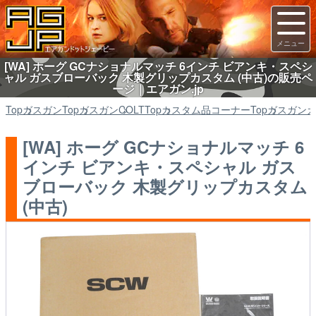
[WA] ホーグ GCナショナルマッチ 6インチ ビアンキ・スペシ
ャル ガスブローバック 木製グリップカスタム (中古)の販売ペ
ージ｜エアガン.jp
Top
ガスガン
Top
ガスガン
COLT
Top
カスタム品コーナー
Top
ガスガン
[WA] ホーグ GCナショナルマッチ 6
インチ ビアンキ・スペシャル ガス
ブローバック 木製グリップカスタム
(中古)