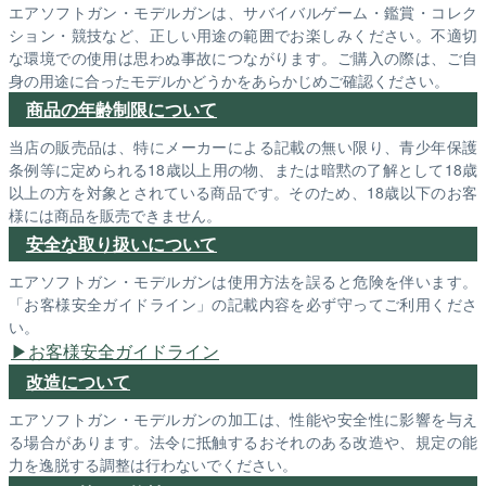
エアソフトガン・モデルガンは、サバイバルゲーム・鑑賞・コレク
ション・競技など、正しい用途の範囲でお楽しみください。不適切
な環境での使用は思わぬ事故につながります。ご購入の際は、ご自
身の用途に合ったモデルかどうかをあらかじめご確認ください。
商品の年齢制限について
当店の販売品は、特にメーカーによる記載の無い限り、青少年保護
条例等に定められる18歳以上用の物、または暗黙の了解として18歳
以上の方を対象とされている商品です。そのため、18歳以下のお客
様には商品を販売できません。
安全な取り扱いについて
エアソフトガン・モデルガンは使用方法を誤ると危険を伴います。
「お客様安全ガイドライン」の記載内容を必ず守ってご利用くださ
い。
お客様安全ガイドライン
改造について
エアソフトガン・モデルガンの加工は、性能や安全性に影響を与え
る場合があります。法令に抵触するおそれのある改造や、規定の能
力を逸脱する調整は行わないでください。