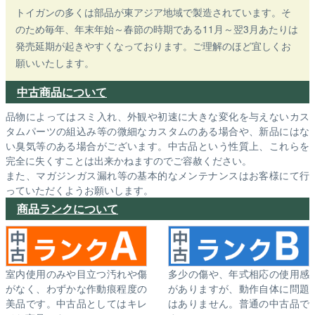
トイガンの多くは部品が東アジア地域で製造されています。そ
のため毎年、年末年始～春節の時期である11月～翌3月あたりは
発売延期が起きやすくなっております。ご理解のほど宜しくお
願いいたします。
中古商品について
品物によってはスミ入れ、外観や初速に大きな変化を与えないカス
タムパーツの組込み等の微細なカスタムのある場合や、新品にはな
い臭気等のある場合がございます。中古品という性質上、これらを
完全に失くすことは出来かねますのでご容赦ください。
また、マガジンガス漏れ等の基本的なメンテナンスはお客様にて行
っていただくようお願いします。
商品ランクについて
室内使用のみや目立つ汚れや傷
多少の傷や、年式相応の使用感
がなく、わずかな作動痕程度の
がありますが、動作自体に問題
美品です。中古品としてはキレ
はありません。普通の中古品で