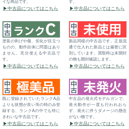
イな商品です。
す。
中古品についてはこちら
中古品についてはこちら
塗装の剥げや傷、劣化が目立つ
新品同様の中古品です。正規流
ものの、動作自体に問題はあり
通で仕入れた新品とは厳密に区
ません。充分使える中古品で
別しています。買取時は未開封
す。
の物も開封確認します。
中古品についてはこちら
中古品についてはこちら
既に登録されていたランクA品
中古品の発火式モデルガンで、
よりも状態が良い等の時のみ登
発火動作が一度も行われおら
録する、ランクAの中でも特に
ず、発火に伴うダメージの懸念
きれいな中古品です。
がない物です。
中古品についてはこちら
中古品についてはこちら