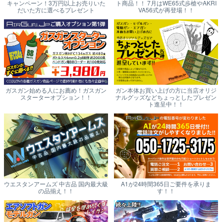
キャンペーン！3万円以上お売りいた
ト商品！！ 7月はWE65式歩槍やAKRI
だいた方に選べるプレゼント
VA56式が再登場！！
ガスガン始める人にお薦め！ガスガン
ガン本体お買い上げの方に当店オリジ
スターターオプション！！
ナルグッズなどちょっとしたプレゼン
ト進呈中！！
ウエスタンアームズ 中古品 国内最大級
A1が24時間365日ご要件を承りま
の品揃え！！
す！！