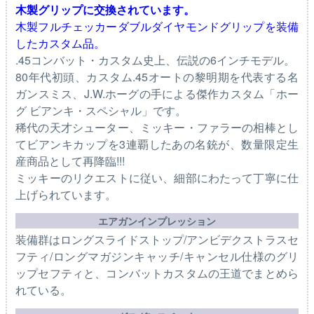
木製グリップに交換されています。
木製フルチェッカーダブルダイヤモンドグリップを装備
したカスタム品。
.45コンバット・カスタム史上、伝説の6インチモデル。
80年代初頭、カスタム.45オートの黎明期を代表する名
ガンスミス、J.W.ホーグの手による傑作カスタム「ホー
グ ビアンキ・スペシャル」です。
稀代の天才シューター、ミッキー・ファラーの相棒とし
てビアンキカップを3連覇したあの名銃が、数量限定生
産商品として再降臨!!!
ミッキーのリクエストに従い、細部にわたって丁寧に仕
上げられています。
エアガンインプレッション
装備群はロングスライドストップ/アンビデクストラスセ
フティ/ロングマガジンキャッチ/キャンセル仕様のグリ
ップセフティと、コンバットカスタムの王道でまとめら
れている。