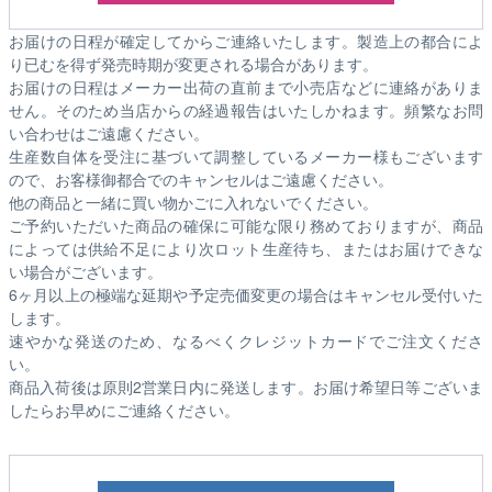
お届けの日程が確定してからご連絡いたします。製造上の都合によ
り已むを得ず発売時期が変更される場合があります。
お届けの日程はメーカー出荷の直前まで小売店などに連絡がありま
せん。そのため
当店からの経過報告はいたしかねます。
頻繁なお問
い合わせはご遠慮ください。
生産数自体を受注に基づいて調整しているメーカー様もございます
ので、お客様御都合でのキャンセルはご遠慮ください。
他の商品と一緒に買い物かごに入れないでください。
ご予約いただいた商品の確保に可能な限り務めておりますが、商品
によっては供給不足により次ロット生産待ち、またはお届けできな
い場合がございます。
6ヶ月以上の極端な延期や予定売価変更の場合はキャンセル受付いた
します。
速やかな発送のため、なるべくクレジットカードでご注文くださ
い。
商品入荷後は原則2営業日内に発送します。お届け希望日等ございま
したらお早めにご連絡ください。