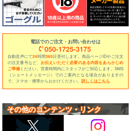
電話でのご注文・お問い合わせは
050-1725-3175
自動音声にて
24
時間
365
日受付します。商品ページIDやご注文
の注文番号など、
お伝えいただく必要のある内容をあらかじめ
ご準備
ください。営業時間内にスタッフがご対応します。SMS
（ショートメッセージ）でのご案内となる場合がありますの
で、スマホ・携帯からおかけください。
詳しくはこちら
その他のコンテンツ・リンク