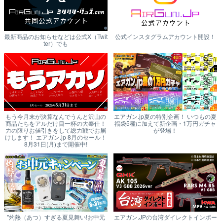
最新商品のお知らせなどは公式X（Twit
公式インスタグラムアカウント開設！
ter）でも
もう今月末が決算なんでうんと沢山の
エアガン.jp夏の特別企画！ いつもの夏
商品たちをアルだけ目一杯の大奉仕！
福袋5種に加えて新企画・1万円ガチャ
力の限りお値引きをして総力戦でお届
が登場！
けします！ エアガン.jp 8月のセール！
8月31日(月)まで開催中!
"灼熱（あつ）すぎる夏見舞い!お中元
エアガン.JPの台湾ダイレクトインポー