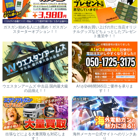
ガスガン始める人にお薦め！ガスガン
ガン本体お買い上げの方に当店オリジ
スターターオプション！！
ナルグッズなどちょっとしたプレゼン
ト進呈中！！
ウエスタンアームズ 中古品 国内最大級
A1が24時間365日ご要件を承りま
の品揃え！！
す！！
出張などによる大量買取も対応しま
海外メーカー公式サイトへのリンクあ
す！
り