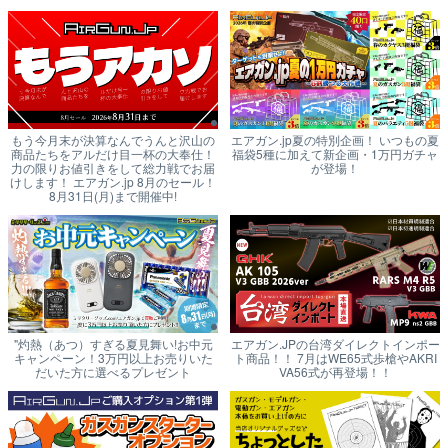
もう今月末が決算なんでうんと沢山の
エアガン.jp夏の特別企画！ いつもの夏
商品たちをアルだけ目一杯の大奉仕！
福袋5種に加えて新企画・1万円ガチャ
力の限りお値引きをして総力戦でお届
が登場！
けします！ エアガン.jp 8月のセール！
8月31日(月)まで開催中!
"灼熱（あつ）すぎる夏見舞い!お中元
エアガン.JPの台湾ダイレクトインポー
キャンペーン！3万円以上お売りいた
ト商品！！ 7月はWE65式歩槍やAKRI
だいた方に選べるプレゼント
VA56式が再登場！！