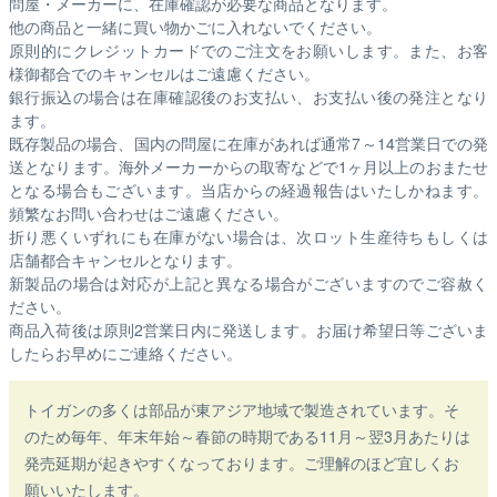
問屋・メーカーに、在庫確認が必要な商品となります。
他の商品と一緒に買い物かごに入れないでください。
原則的にクレジットカードでのご注文をお願いします。また、お客
様御都合でのキャンセルはご遠慮ください。
銀行振込の場合は在庫確認後のお支払い、お支払い後の発注となり
ます。
既存製品の場合、国内の問屋に在庫があれば通常7～14営業日での発
送となります。海外メーカーからの取寄などで1ヶ月以上のおまたせ
となる場合もございます。
当店からの経過報告はいたしかねます。
頻繁なお問い合わせはご遠慮ください。
折り悪くいずれにも在庫がない場合は、次ロット生産待ちもしくは
店舗都合キャンセルとなります。
新製品の場合は対応が上記と異なる場合がございますのでご容赦く
ださい。
商品入荷後は原則2営業日内に発送します。お届け希望日等ございま
したらお早めにご連絡ください。
トイガンの多くは部品が東アジア地域で製造されています。そ
のため毎年、年末年始～春節の時期である11月～翌3月あたりは
発売延期が起きやすくなっております。ご理解のほど宜しくお
願いいたします。