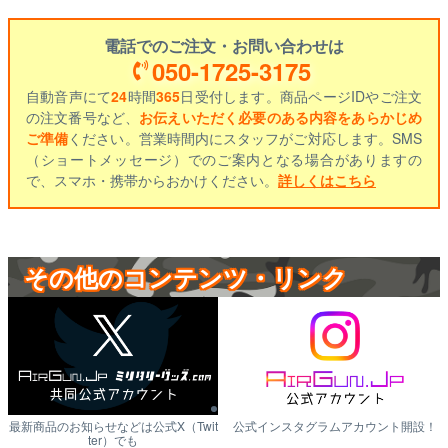
電話でのご注文・お問い合わせは
050-1725-3175
自動音声にて
24
時間
365
日受付します。商品ページIDやご注文
の注文番号など、
お伝えいただく必要のある内容をあらかじめ
ご準備
ください。営業時間内にスタッフがご対応します。SMS
（ショートメッセージ）でのご案内となる場合がありますの
で、スマホ・携帯からおかけください。
詳しくはこちら
その他のコンテンツ・リンク
最新商品のお知らせなどは公式X（Twit
公式インスタグラムアカウント開設！
ter）でも