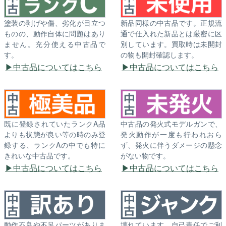
塗装の剥げや傷、劣化が目立つ
新品同様の中古品です。正規流
ものの、動作自体に問題はあり
通で仕入れた新品とは厳密に区
ません。充分使える中古品で
別しています。買取時は未開封
す。
の物も開封確認します。
中古品についてはこちら
中古品についてはこちら
既に登録されていたランクA品
中古品の発火式モデルガンで、
よりも状態が良い等の時のみ登
発火動作が一度も行われおら
録する、ランクAの中でも特に
ず、発火に伴うダメージの懸念
きれいな中古品です。
がない物です。
中古品についてはこちら
中古品についてはこちら
動作不良や不足パーツがありま
壊れています。自己責任でご利