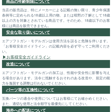
商品の年齢制限について
当店の販売品は、特にメーカーによる記載の無い限り、青少年保護
条例等に定められる18歳以上用の物、または暗黙の了解として18歳
以上の方を対象とされている商品です。そのため、18歳以下のお客
様には商品を販売できません。
安全な取り扱いについて
エアソフトガン・モデルガンは使用方法を誤ると危険を伴います。
「お客様安全ガイドライン」の記載内容を必ず守ってご利用くださ
い。
お客様安全ガイドライン
改造について
エアソフトガン・モデルガンの加工は、性能や安全性に影響を与え
る場合があります。法令に抵触するおそれのある改造や、規定の能
力を逸脱する調整は行わないでください。
パーツ等の互換性について
互換パーツの適合や使用についてはお客様にてお確かめください。
また、適切な使用と法令順守を最優先にしてください。
海外への配送について