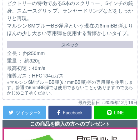
ビクトリーの特徴である5本のスクリュー、5インチの銃
身、スムースグリップ、ランヤードリングなどをしっか
りと再現。
マルシンSMブルーBB弾弾という現在の6mmBB弾より
ほんの少し大きい専用弾を使用する昔懐かしいタイプ。
スペック
全長： 約250mm
重量 ： 約320g
最高初速：40m/s
推奨ガス：HFC134aガス
※マルシンSMブルーBB弾(6.1mmBB弾)等の専用弾を使用しま
す。普通の6mmBB弾では使用できないことがありますのであら
かじめご了承ください。
最終更新日：
2025年12月16日
ツイッターX
Facebook
LINE
この商品を購入の方へのプレゼント