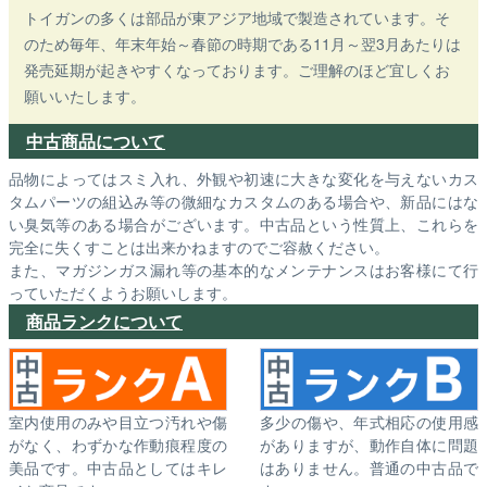
トイガンの多くは部品が東アジア地域で製造されています。そ
のため毎年、年末年始～春節の時期である11月～翌3月あたりは
発売延期が起きやすくなっております。ご理解のほど宜しくお
願いいたします。
中古商品について
品物によってはスミ入れ、外観や初速に大きな変化を与えないカス
タムパーツの組込み等の微細なカスタムのある場合や、新品にはな
い臭気等のある場合がございます。中古品という性質上、これらを
完全に失くすことは出来かねますのでご容赦ください。
また、マガジンガス漏れ等の基本的なメンテナンスはお客様にて行
っていただくようお願いします。
商品ランクについて
室内使用のみや目立つ汚れや傷
多少の傷や、年式相応の使用感
がなく、わずかな作動痕程度の
がありますが、動作自体に問題
美品です。中古品としてはキレ
はありません。普通の中古品で