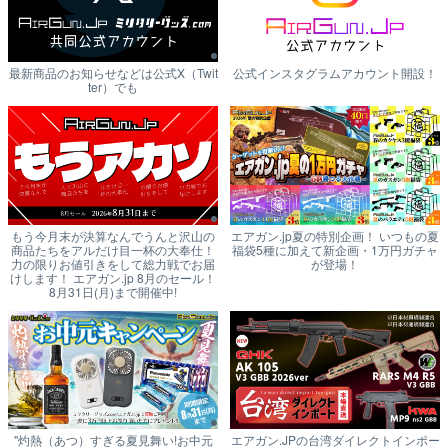
最新商品のお知らせなどは公式X（Twit
公式インスタグラムアカウント開設！
ter）でも
もう今月末が決算なんでうんと沢山の
エアガン.jp夏の特別企画！ いつもの夏
商品たちをアルだけ目一杯の大奉仕！
福袋5種に加えて新企画・1万円ガチャ
力の限りお値引きをして総力戦でお届
が登場！
けします！ エアガン.jp 8月のセール！
8月31日(月)まで開催中!
"灼熱（あつ）すぎる夏見舞い!お中元
エアガン.JPの台湾ダイレクトインポー