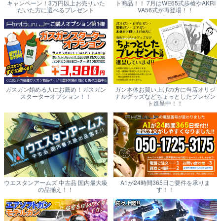
キャンペーン！3万円以上お売りいた
ト商品！！ 7月はWE65式歩槍やAKRI
だいた方に選べるプレゼント
VA56式が再登場！！
ガスガン始める人にお薦め！ガスガン
ガン本体お買い上げの方に当店オリジ
スターターオプション！！
ナルグッズなどちょっとしたプレゼン
ト進呈中！！
ウエスタンアームズ 中古品 国内最大級
A1が24時間365日ご要件を承りま
の品揃え！！
す！！