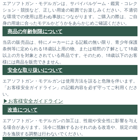
エアソフトガン・モデルガンは、サバイバルゲーム・鑑賞・コレク
ション・競技など、正しい用途の範囲でお楽しみください。不適切
な環境での使用は思わぬ事故につながります。ご購入の際は、ご自
身の用途に合ったモデルかどうかをあらかじめご確認ください。
商品の年齢制限について
当店の販売品は、特にメーカーによる記載の無い限り、青少年保護
条例等に定められる18歳以上用の物、または暗黙の了解として18歳
以上の方を対象とされている商品です。そのため、18歳以下のお客
様には商品を販売できません。
安全な取り扱いについて
エアソフトガン・モデルガンは使用方法を誤ると危険を伴います。
「お客様安全ガイドライン」の記載内容を必ず守ってご利用くださ
い。
お客様安全ガイドライン
改造について
エアソフトガン・モデルガンの加工は、性能や安全性に影響を与え
る場合があります。法令に抵触するおそれのある改造や、規定の能
力を逸脱する調整は行わないでください。