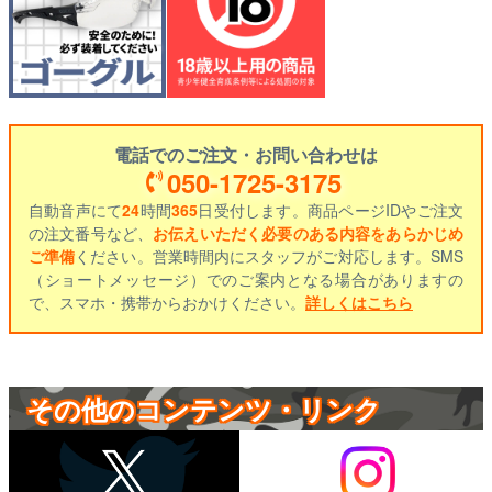
電話でのご注文・お問い合わせは
050-1725-3175
自動音声にて
24
時間
365
日受付します。商品ページIDやご注文
の注文番号など、
お伝えいただく必要のある内容をあらかじめ
ご準備
ください。営業時間内にスタッフがご対応します。SMS
（ショートメッセージ）でのご案内となる場合がありますの
で、スマホ・携帯からおかけください。
詳しくはこちら
その他のコンテンツ・リンク