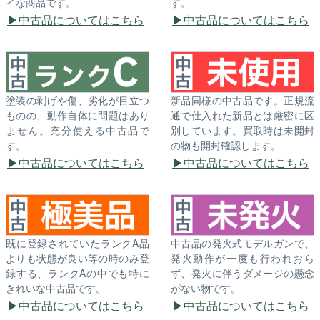
イな商品です。
す。
中古品についてはこちら
中古品についてはこちら
塗装の剥げや傷、劣化が目立つ
新品同様の中古品です。正規流
ものの、動作自体に問題はあり
通で仕入れた新品とは厳密に区
ません。充分使える中古品で
別しています。買取時は未開封
す。
の物も開封確認します。
中古品についてはこちら
中古品についてはこちら
既に登録されていたランクA品
中古品の発火式モデルガンで、
よりも状態が良い等の時のみ登
発火動作が一度も行われおら
録する、ランクAの中でも特に
ず、発火に伴うダメージの懸念
きれいな中古品です。
がない物です。
中古品についてはこちら
中古品についてはこちら