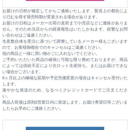
お届けの日程が確定してからご連絡いたします。製造上の都合によ
り已むを得ず発売時期が変更される場合があります。
お届けの日程はメーカー出荷の直前まで小売店などに連絡がありま
せん。そのため
当店からの経過報告はいたしかねます。
頻繁なお問
い合わせはご遠慮ください。
生産数自体を受注に基づいて調整しているメーカー様もございます
ので、お客様御都合でのキャンセルはご遠慮ください。
他の商品と一緒に買い物かごに入れないでください。
ご予約いただいた商品の確保に可能な限り務めておりますが、商品
によっては供給不足により次ロット生産待ち、またはお届けできな
い場合がございます。
6ヶ月以上の極端な延期や予定売価変更の場合はキャンセル受付いた
します。
速やかな発送のため、なるべくクレジットカードでご注文くださ
い。
商品入荷後は原則2営業日内に発送します。お届け希望日等ございま
したらお早めにご連絡ください。