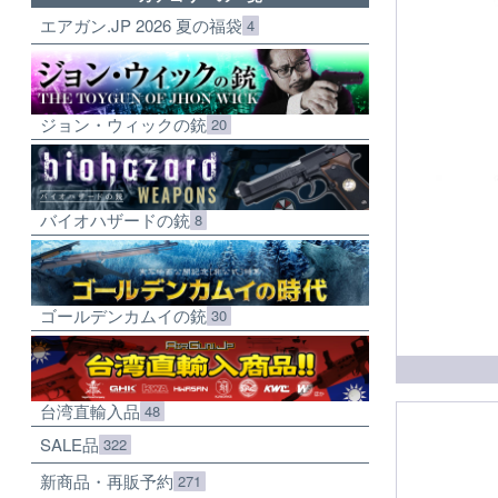
エアガン.JP 2026 夏の福袋
4
ジョン・ウィックの銃
20
バイオハザードの銃
8
ゴールデンカムイの銃
30
台湾直輸入品
48
SALE品
322
新商品・再販予約
271