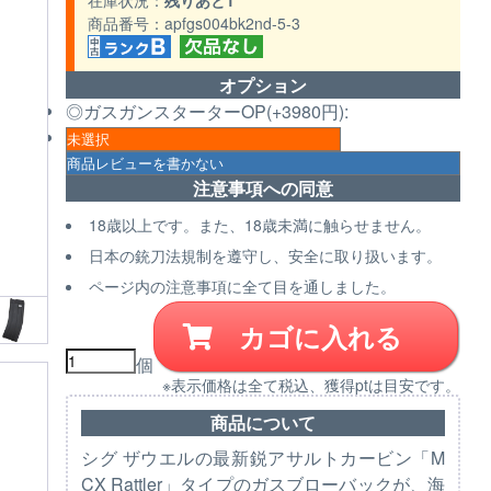
在庫状況
残りあと1
商品番号
apfgs004bk2nd-5-3
オプション
◎ガスガンスターターOP(+3980円):
注意事項への同意
18歳以上です。また、18歳未満に触らせません。
日本の銃刀法規制を遵守し、安全に取り扱います。
ページ内の注意事項に全て目を通しました。
カゴに入れる
個
※表示価格は全て税込、獲得ptは目安です。
商品について
シグ ザウエルの最新鋭アサルトカービン「M
CX Rattler」タイプのガスブローバックが、海