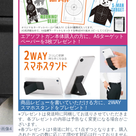
エアソフトガン本体購入の方に、A5ターゲット
ペーパーを3枚プレゼント！
商品レビューを書いていただける方に、2WAY
スマホスタンドをプレゼント！
※プレゼントは発送時に同梱してお送りさせていただきま
す。各プレゼントの内容は予告なく変更になる場合がご
ざいます。
考画像4
※各プレゼントは1発送に対して1点ずつとなります。購入
されたガンの数に応じて増やす対応は行っておりません