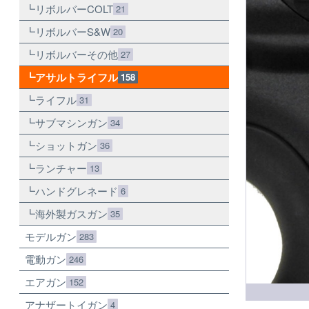
リボルバーCOLT
21
リボルバーS&W
20
リボルバーその他
27
アサルトライフル
158
ライフル
31
サブマシンガン
34
ショットガン
36
ランチャー
13
ハンドグレネード
6
海外製ガスガン
35
モデルガン
283
電動ガン
246
エアガン
152
アナザートイガン
4