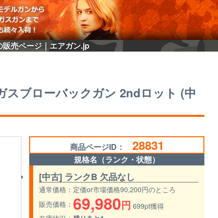
中古)の販売ページ｜エアガン.jp
JPver ガスブローバックガン 2ndロット (中
28831
商品ページID：
規格名（ランク・状態）
[中古] ランクB 欠品なし
通常価格
定価or市場価格90,200円のところ
69,980
円
販売価格
699pt獲得