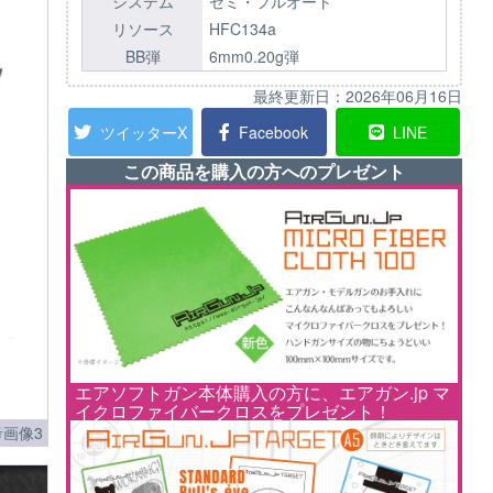
システム
セミ・フルオート
リソース
HFC134a
BB弾
6mm0.20g弾
最終更新日：
2026年06月16日
ツイッターX
Facebook
LINE
この商品を購入の方へのプレゼント
エアソフトガン本体購入の方に、エアガン.jp マ
イクロファイバークロスをプレゼント！
考画像3