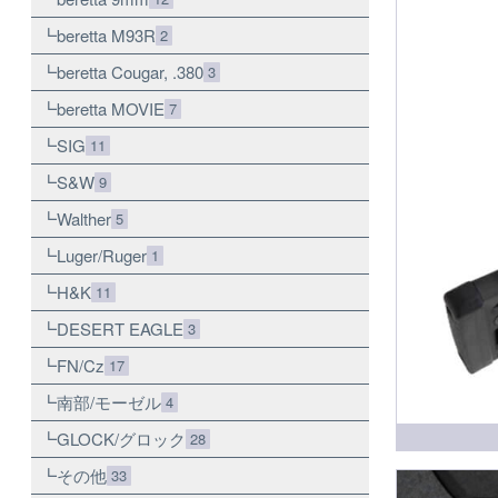
beretta M93R
2
beretta Cougar, .380
3
beretta MOVIE
7
SIG
11
S&W
9
Walther
5
Luger/Ruger
1
H&K
11
DESERT EAGLE
3
FN/Cz
17
南部/モーゼル
4
GLOCK/グロック
28
その他
33