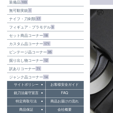
装備品
103
無可動実銃
1
ナイフ・刀剣類
17
フィギュア・プラモデル
3
セット商品コーナー
18
カスタム品コーナー
171
ビンテージ品コーナー
35
掘り出し物コーナー
12
訳ありコーナー
71
ジャンク品コーナー
14
サイトポリシー
お客様安全ガイド
銃刀法厳守宣言
FAQ
特定商取引法
商品お届けの流れ
商品保証
会社概要