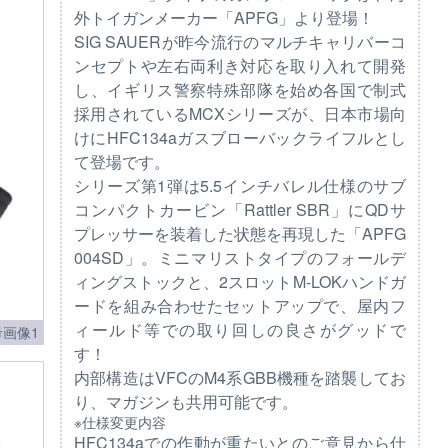
外トイガンメーカー「APFG」より登場！
SIG SAUERが昨今流行のマルチキャリバーコ
ンセプトや左右両利き対応を取り入れて開発
し、イギリス警察特殊部隊を始め各国で制式
採用されているMCXシリーズが、日本市場向
けにHFC134aガスブローバックライフルとし
て登場です。
シリーズ第1弾は5.5インチバレル仕様のサブ
コンパクトカービン「Rattler SBR」にQDサ
プレッサーを装着した状態を再現した「APFG
004SD」。ミニマリストタイプのフォールデ
ィングストックと、2スロットM-LOKハンドガ
ードを組み合わせたセットアップで、屋内フ
ィールド等での取り回しの良さがグッドで
考画像1
す！
内部構造はVFCのM4系GBB機種を踏襲してお
り、マガジンも共用可能です。
※仕様変更内容
HFC134aでの作動が重たいとのご意見から仕