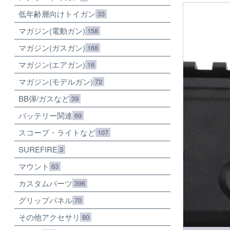
低年齢層向けトイガン
33
マガジン(電動ガン)
158
マガジン(ガスガン)
168
マガジン(エアガン)
16
マガジン(モデルガン)
72
BB弾/ガスなど
39
バッテリー関連
69
スコープ・ライトなど
107
SUREFIRE
3
マウント
63
カスタムパーツ
396
グリップパネル
70
その他アクセサリ
80