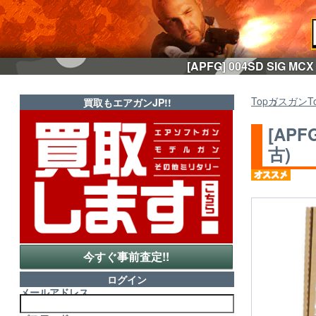
[APFG] 004SD SIG
Top
ガスガン
T
買取もエアガンJP!!
[APF
古)
今すぐ事前査定!!
ログイン
メールアドレス