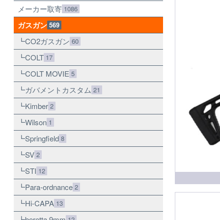
メーカー取寄
1086
ガスガン
569
CO2ガスガン
60
COLT
17
COLT MOVIE
5
ガバメントカスタム
21
Kimber
2
Wilson
1
Springfield
8
SV
2
STI
12
Para-ordnance
2
Hi-CAPA
13
beretta 9mm
12