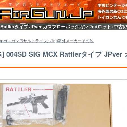
 MCX Rattlerタイプ JPver ガスブローバックガン 2ndロット (
op
ガスガン
アサルトライフル
Top
海外メーカーその他
G] 004SD SIG MCX Rattlerタイプ 