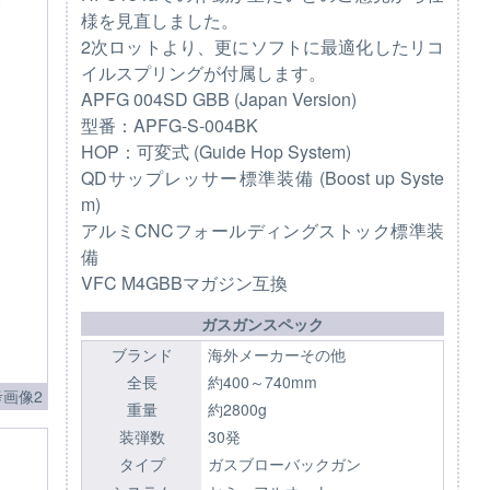
様を見直しました。
2次ロットより、更にソフトに最適化したリコ
イルスプリングが付属します。
APFG 004SD GBB (Japan Version)
型番：APFG-S-004BK
HOP：可変式 (Guide Hop System)
QDサップレッサー標準装備 (Boost up Syste
m)
アルミCNCフォールディングストック標準装
備
VFC M4GBBマガジン互換
ガスガンスペック
ブランド
海外メーカーその他
全長
約400～740mm
考画像2
重量
約2800g
装弾数
30発
タイプ
ガスブローバックガン