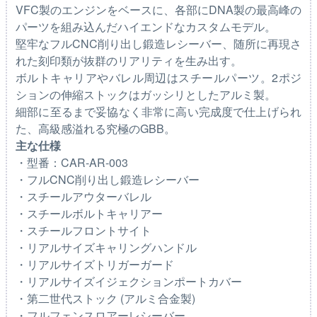
VFC製のエンジンをベースに、各部にDNA製の最高峰の
パーツを組み込んだハイエンドなカスタムモデル。
堅牢なフルCNC削り出し鍛造レシーバー、随所に再現さ
れた刻印類が抜群のリアリティを生み出す。
ボルトキャリアやバレル周辺はスチールパーツ。2ポジ
ションの伸縮ストックはガッシリとしたアルミ製。
細部に至るまで妥協なく非常に高い完成度で仕上げられ
た、高級感溢れる究極のGBB。
主な仕様
・型番：CAR-AR-003
・フルCNC削り出し鍛造レシーバー
・スチールアウターバレル
・スチールボルトキャリアー
・スチールフロントサイト
・リアルサイズキャリングハンドル
・リアルサイズトリガーガード
・リアルサイズイジェクションポートカバー
・第二世代ストック (アルミ合金製)
・フルフェンスロアーレシーバー