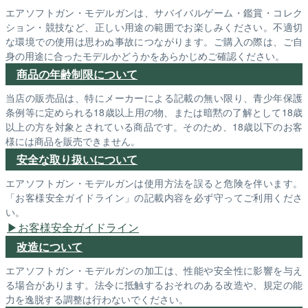
エアソフトガン・モデルガンは、サバイバルゲーム・鑑賞・コレク
ション・競技など、正しい用途の範囲でお楽しみください。不適切
な環境での使用は思わぬ事故につながります。ご購入の際は、ご自
身の用途に合ったモデルかどうかをあらかじめご確認ください。
商品の年齢制限について
当店の販売品は、特にメーカーによる記載の無い限り、青少年保護
条例等に定められる18歳以上用の物、または暗黙の了解として18歳
以上の方を対象とされている商品です。そのため、18歳以下のお客
様には商品を販売できません。
安全な取り扱いについて
エアソフトガン・モデルガンは使用方法を誤ると危険を伴います。
「お客様安全ガイドライン」の記載内容を必ず守ってご利用くださ
い。
お客様安全ガイドライン
改造について
エアソフトガン・モデルガンの加工は、性能や安全性に影響を与え
る場合があります。法令に抵触するおそれのある改造や、規定の能
力を逸脱する調整は行わないでください。