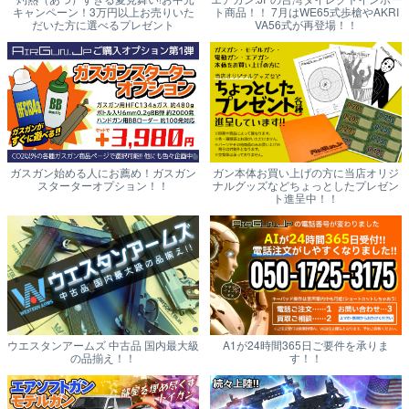
キャンペーン！3万円以上お売りいた
ト商品！！ 7月はWE65式歩槍やAKRI
だいた方に選べるプレゼント
VA56式が再登場！！
ガスガン始める人にお薦め！ガスガン
ガン本体お買い上げの方に当店オリジ
スターターオプション！！
ナルグッズなどちょっとしたプレゼン
ト進呈中！！
ウエスタンアームズ 中古品 国内最大級
A1が24時間365日ご要件を承りま
の品揃え！！
す！！