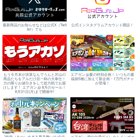
最新商品のお知らせなどは公式X（Twit
公式インスタグラムアカウント開設！
ter）でも
もう今月末が決算なんでうんと沢山の
エアガン.jp夏の特別企画！ いつもの夏
商品たちをアルだけ目一杯の大奉仕！
福袋5種に加えて新企画・1万円ガチャ
力の限りお値引きをして総力戦でお届
が登場！
けします！ エアガン.jp 8月のセール！
8月31日(月)まで開催中!
"灼熱（あつ）すぎる夏見舞い!お中元
エアガン.JPの台湾ダイレクトインポー