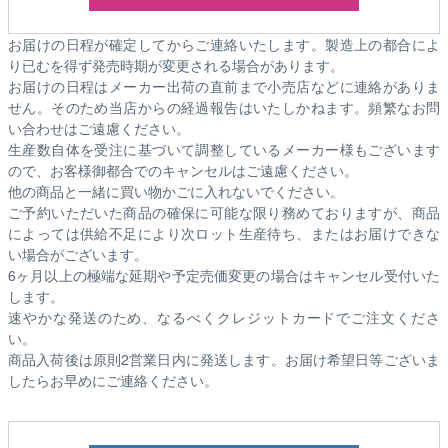
お届けの日程が確定してからご連絡いたします。製造上の都合によ
り已むを得ず発売時期が変更される場合があります。
お届けの日程はメーカー出荷の直前まで小売店などに連絡がありま
せん。そのため
当店からの経過報告はいたしかねます。
頻繁なお問
い合わせはご遠慮ください。
生産数自体を受注に基づいて調整しているメーカー様もございます
ので、お客様御都合でのキャンセルはご遠慮ください。
他の商品と一緒に買い物かごに入れないでください。
ご予約いただいた商品の確保に可能な限り務めておりますが、商品
によっては供給不足により次ロット生産待ち、またはお届けできな
い場合がございます。
6ヶ月以上の極端な延期や予定売価変更の場合はキャンセル受付いた
します。
速やかな発送のため、なるべくクレジットカードでご注文くださ
い。
商品入荷後は原則2営業日内に発送します。お届け希望日等ございま
したらお早めにご連絡ください。