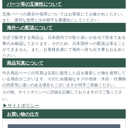
パーツ等の互換性について
互換パーツの適合や使用についてはお客様にてお確かめください。
また、適切な使用と法令順守を最優先にしてください。
海外への配送について
当店で販売する商品は、日本国内での取り扱いが合法で安全である
事のみ確認しております。そのため、日本国外への配送は承ること
ができません。また、お客様自身にて海外へ持ち出す事もお止めく
ださい。
商品写真について
中古商品ページの写真は以前に販売した品を撮影した物を使用して
いる場合がございます。そのため微細なキズや色味・木目・付属物
の内容等に違いのある場合もございますが何卒ご容赦ください。
その他、サイトポリシーに詳細を記載しておりますのでご覧くださ
い。
サイトポリシー
お買い物の仕方