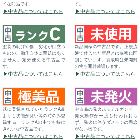
イな商品です。
す。
中古品についてはこちら
中古品についてはこちら
塗装の剥げや傷、劣化が目立つ
新品同様の中古品です。正規流
ものの、動作自体に問題はあり
通で仕入れた新品とは厳密に区
ません。充分使える中古品で
別しています。買取時は未開封
す。
の物も開封確認します。
中古品についてはこちら
中古品についてはこちら
既に登録されていたランクA品
中古品の発火式モデルガンで、
よりも状態が良い等の時のみ登
発火動作が一度も行われおら
録する、ランクAの中でも特に
ず、発火に伴うダメージの懸念
きれいな中古品です。
がない物です。
中古品についてはこちら
中古品についてはこちら