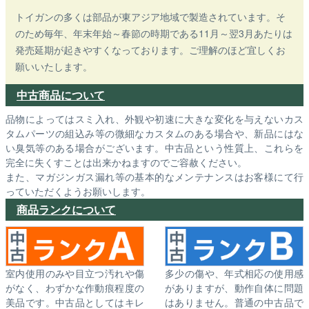
トイガンの多くは部品が東アジア地域で製造されています。そ
のため毎年、年末年始～春節の時期である11月～翌3月あたりは
発売延期が起きやすくなっております。ご理解のほど宜しくお
願いいたします。
中古商品について
品物によってはスミ入れ、外観や初速に大きな変化を与えないカス
タムパーツの組込み等の微細なカスタムのある場合や、新品にはな
い臭気等のある場合がございます。中古品という性質上、これらを
完全に失くすことは出来かねますのでご容赦ください。
また、マガジンガス漏れ等の基本的なメンテナンスはお客様にて行
っていただくようお願いします。
商品ランクについて
室内使用のみや目立つ汚れや傷
多少の傷や、年式相応の使用感
がなく、わずかな作動痕程度の
がありますが、動作自体に問題
美品です。中古品としてはキレ
はありません。普通の中古品で