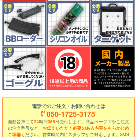
電話でのご注文・お問い合わせは
050-1725-3175
自動音声にて
24
時間
365
日受付します。商品ページIDやご注文
の注文番号など、
お伝えいただく必要のある内容をあらかじめ
ご準備
ください。営業時間内にスタッフがご対応します。SMS