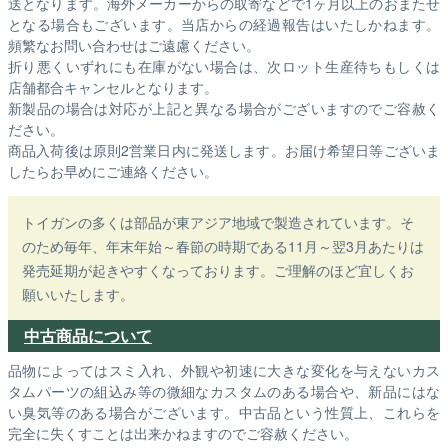
送となります。海外メーカーからの取寄などで1ヶ月以上のおまたせ
となる場合もございます。
当店からの経過報告はいたしかねます。
頻繁なお問い合わせはご遠慮ください。
折り悪くいずれにも在庫がない場合は、次ロット生産待ちもしくは
店舗都合キャンセルとなります。
新製品の場合は対応が上記と異なる場合がございますのでご容赦く
ださい。
商品入荷後は原則2営業日内に発送します。お届け希望日等ございま
したらお早めにご連絡ください。
トイガンの多くは部品が東アジア地域で製造されています。そ
のため毎年、年末年始～春節の時期である11月～翌3月あたりは
発売延期が起きやすくなっております。ご理解のほど宜しくお
願いいたします。
中古商品について
品物によってはスミ入れ、外観や初速に大きな変化を与えないカス
タムパーツの組込み等の微細なカスタムのある場合や、新品にはな
い臭気等のある場合がございます。中古品という性質上、これらを
完全に失くすことは出来かねますのでご容赦ください。