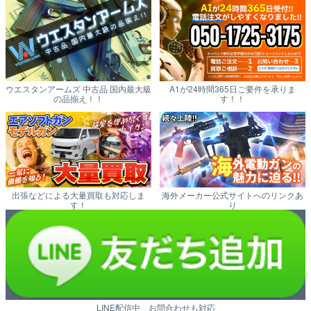
ウエスタンアームズ 中古品 国内最大級
A1が24時間365日ご要件を承りま
の品揃え！！
す！！
出張などによる大量買取も対応しま
海外メーカー公式サイトへのリンクあ
す！
り
LINE配信中 お問合わせも対応