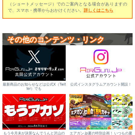
（ショートメッセージ）でのご案内となる場合がありますの
で、スマホ・携帯からおかけください。
詳しくはこちら
その他のコンテンツ・リンク
最新商品のお知らせなどは公式X（Twit
公式インスタグラムアカウント開設！
ter）でも
もう今月末が決算なんでうんと沢山の
エアガン.jp夏の特別企画！ いつもの夏