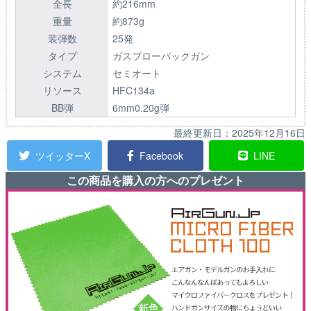
全長
約216mm
重量
約873g
装弾数
25発
タイプ
ガスブローバックガン
システム
セミオート
リソース
HFC134a
BB弾
6mm0.20g弾
最終更新日：
2025年12月16日
ツイッターX
Facebook
LINE
この商品を購入の方へのプレゼント