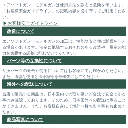
エアソフトガン・モデルガンは使用方法を誤ると危険を伴います。
「お客様安全ガイドライン」の記載内容を必ず守ってご利用くださ
い。
お客様安全ガイドライン
改造について
エアソフトガン・モデルガンの加工は、性能や安全性に影響を与え
る場合があります。法令に抵触するおそれのある改造や、規定の能
力を逸脱する調整は行わないでください。
パーツ等の互換性について
互換パーツの適合や使用についてはお客様にてお確かめください。
また、適切な使用と法令順守を最優先にしてください。
海外への配送について
当店で販売する商品は、日本国内での取り扱いが合法で安全である
事のみ確認しております。そのため、日本国外への配送は承ること
ができません。また、お客様自身にて海外へ持ち出す事もお止めく
ださい。
商品写真について