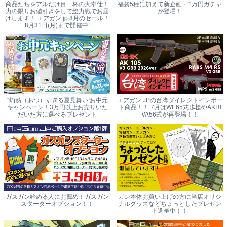
商品たちをアルだけ目一杯の大奉仕！
福袋5種に加えて新企画・1万円ガチャ
力の限りお値引きをして総力戦でお届
が登場！
けします！ エアガン.jp 8月のセール！
8月31日(月)まで開催中!
"灼熱（あつ）すぎる夏見舞い!お中元
エアガン.JPの台湾ダイレクトインポー
キャンペーン！3万円以上お売りいた
ト商品！！ 7月はWE65式歩槍やAKRI
だいた方に選べるプレゼント
VA56式が再登場！！
ガスガン始める人にお薦め！ガスガン
ガン本体お買い上げの方に当店オリジ
スターターオプション！！
ナルグッズなどちょっとしたプレゼン
ト進呈中！！