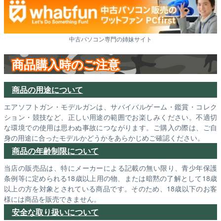
中古パソコン専門の姉妹サイト
商品購入時のご注意
商品の用途について
エアソフトガン・モデルガンは、サバイバルゲーム・鑑賞・コレク
ション・競技など、正しい用途の範囲でお楽しみください。不適切
な環境での使用は思わぬ事故につながります。ご購入の際は、ご自
身の用途に合ったモデルかどうかをあらかじめご確認ください。
商品の年齢制限について
当店の販売品は、特にメーカーによる記載の無い限り、青少年保護
条例等に定められる18歳以上用の物、または暗黙の了解として18歳
以上の方を対象とされている商品です。そのため、18歳以下のお客
様には商品を販売できません。
安全な取り扱いについて