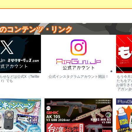
のコンテンツ・リンク
せなどは公式X（Twitte
公式インスタグラムアカウント開設！
もう今月
r）でも
たちをア
お値引き
アガン.j