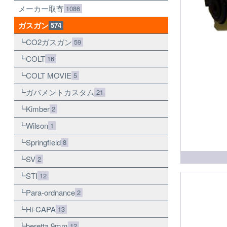
メーカー取寄
1086
ガスガン
574
CO2ガスガン
59
COLT
16
COLT MOVIE
5
ガバメントカスタム
21
Kimber
2
Wilson
1
Springfield
8
SV
2
STI
12
Para-ordnance
2
Hi-CAPA
13
beretta 9mm
12