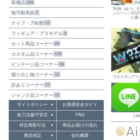
装備品
104
"灼熱（あつ）
無可動実銃
1
ンペーン！3万
に選
ナイフ・刀剣類
17
フィギュア・プラモデル
3
セット商品コーナー
20
カスタム品コーナー
174
ビンテージ品コーナー
36
掘り出し物コーナー
12
ウエスタンアー
訳ありコーナー
71
ジャンク品コーナー
15
サイトポリシー
お客様安全ガイド
銃刀法厳守宣言
FAQ
LI
特定商取引法
商品お届けの流れ
商品保証
会社概要