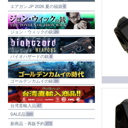
エアガン.JP 2026 夏の福袋
6
ジョン・ウィックの銃
20
バイオハザードの銃
8
ゴールデンカムイの銃
30
台湾直輸入品
47
SALE品
320
新商品・再販予約
273