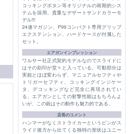
コッキングボタン等オリジナルの画期的シス
テムを採用。貴重なデザートサンドカラーモ
デル!!!
24連マガジン、P99コンパクト専用グリップ
エクステンション、ハードケースが付属した
セット。
エアガンインプレッション
ワルサー社正式契約モデルなのでスライドに
はその刻印が堂々と入っている。可動部分は
実銃とほぼ変わらず、マニュアルセフティや
トリガーセフティ、コッキングインジケー
タ、デコッキングなど完全に再現されてい
る。エアガンとしての射撃性能はもちろんよ
いが、この銃はその動作も魅力的である。
店長のコメント
ハンマーがなくストライカーというピンがス
ライド後方から出てくる独特の形状はユニー