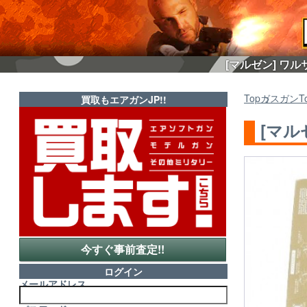
[マルゼン] ワル
Top
ガスガン
T
買取もエアガンJP!!
[マル
今すぐ事前査定!!
ログイン
メールアドレス