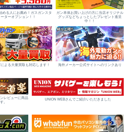
始める人にお薦め！ガスガンスタ
ガン本体お買い上げの方に当店オリジナル
ーターオプション！！
グッズなどちょっとしたプレゼント進呈
中！！
どによる大量買取も対応します！
海外メーカー公式サイトへのリンクあり
ンレビューに商品
UNION WEBさんでご紹介いただきました
す。