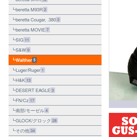
beretta M93R
2
beretta Cougar, .380
3
beretta MOVIE
7
SIG
11
S&W
9
Walther
5
Luger/Ruger
1
H&K
13
DESERT EAGLE
3
FN/Cz
17
南部/モーゼル
4
GLOCK/グロック
28
その他
34