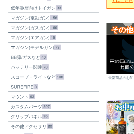
くはこちら
低年齢層向けトイガン
33
マガジン(電動ガン)
158
マガジン(ガスガン)
その他
169
マガジン(エアガン)
15
マガジン(モデルガン)
73
BB弾/ガスなど
40
バッテリー関連
70
スコープ・ライトなど
108
最新商品のお知ら
SUREFIRE
3
マウント
63
カスタムパーツ
397
グリップパネル
70
その他アクセサリ
80