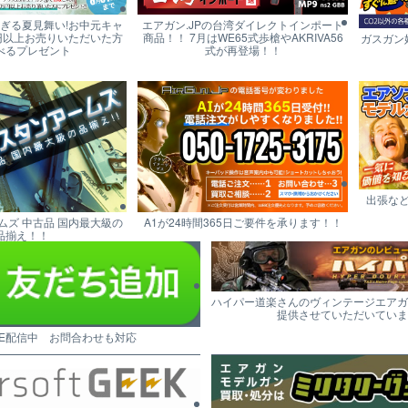
すぎる夏見舞い!お中元キャ
エアガン.JPの台湾ダイレクトインポート
円以上お売りいただいた方
商品！！ 7月はWE65式歩槍やAKRIVA56
ガスガン
べるプレゼント
式が再登場！！
出張な
ムズ 中古品 国内最大級の
A1が24時間365日ご要件を承ります！！
品揃え！！
ハイパー道楽さんのヴィンテージエアガ
提供させていただいていま
NE配信中 お問合わせも対応