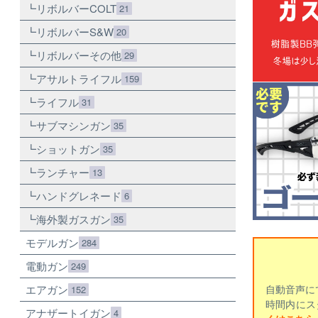
リボルバーCOLT
21
リボルバーS&W
20
リボルバーその他
29
アサルトライフル
159
ライフル
31
サブマシンガン
35
ショットガン
35
ランチャー
13
ハンドグレネード
6
海外製ガスガン
35
モデルガン
284
電動ガン
249
エアガン
自動音声に
152
時間内にス
アナザートイガン
4