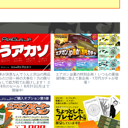
末が決算なんでうんと沢山の商品
エアガン.jp夏の特別企画！ いつもの夏福
ルだけ目一杯の大奉仕！力の限り
袋5種に加えて新企画・1万円ガチャが登
をして総力戦でお届けします！ エ
場！
p 8月のセール！ 8月31日(月)まで
開催中!