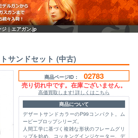
ージ｜エアガン.jp
ートサンドセット (中古)
02783
商品ページID：
売り切れ中です。在庫ございません。
高価買取します! 詳しくはこちら
商品について
デザートサンドカラーのP99コンパクト。ム
ービープロップシリーズ。
人間工学に基づく複雑な形状のフレームグリ
ップを始め、コッキングインジケーター、デ