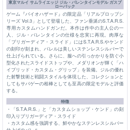
東京マルイ サムライエッジ ジル・バレンタインモデル ガスブ
ローバック
ゲーム『バイオハザード』の限定品「リアルプロップシ
リーズ Vol.3」として登場した、ファン垂涎のS.T.A.R.S.
専用カスタムハンドガンだ。本作は作中の主人公の一
人、ジル・バレンタインの仕様を忠実に再現。肉厚な
「ブリガーディア・スライド」にはS.T.A.R.S.やケンド
の刻印が刻まれ、バレルは美しいステンレスシルバーで
仕上げられている。さらに、服への引っかかりを防ぐ小
型化されたスライドストップや、メダリオンが輝く「ハ
イブリッド・カスタム・グリップ」を装備。ジルの優れ
た射撃技術と戦闘スタイルを体現した、コレクションと
してもサバゲーの相棒としても至高の限定モデルと評価
する。
特徴
・「S.T.A.R.S.」と「カスタムショップ・ケンド」の刻
印入りブリガーディア・スライド
・カスタム感を強調する、鮮やかなステンレスシルバー
仕上げのバレル