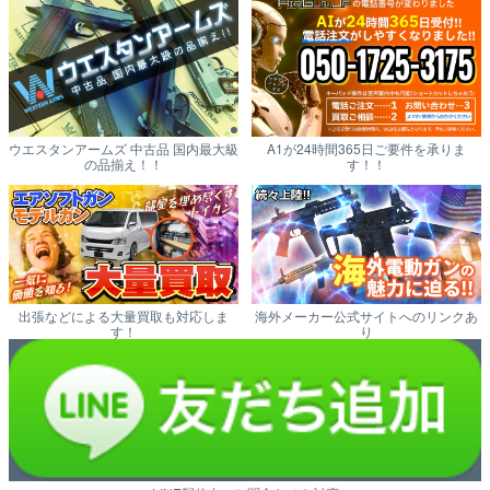
ウエスタンアームズ 中古品 国内最大級
A1が24時間365日ご要件を承りま
の品揃え！！
す！！
出張などによる大量買取も対応しま
海外メーカー公式サイトへのリンクあ
す！
り