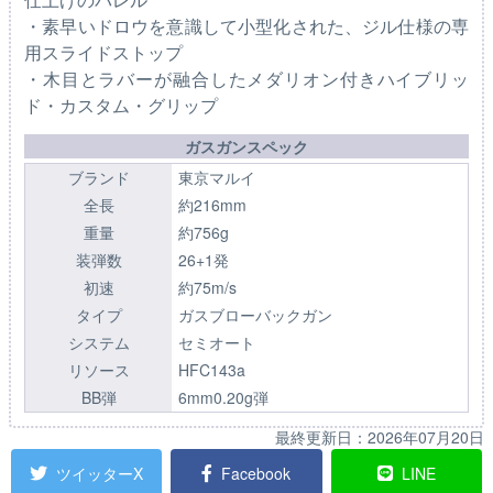
・素早いドロウを意識して小型化された、ジル仕様の専
用スライドストップ
・木目とラバーが融合したメダリオン付きハイブリッ
ド・カスタム・グリップ
ガスガンスペック
ブランド
東京マルイ
全長
約216mm
重量
約756g
装弾数
26+1発
初速
約75m/s
タイプ
ガスブローバックガン
システム
セミオート
リソース
HFC143a
BB弾
6mm0.20g弾
最終更新日：
2026年07月20日
ツイッターX
Facebook
LINE