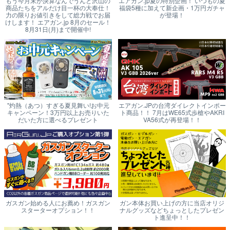
もう今月末が決算なんでうんと沢山の
エアガン.jp夏の特別企画！ いつもの夏
商品たちをアルだけ目一杯の大奉仕！
福袋5種に加えて新企画・1万円ガチャ
力の限りお値引きをして総力戦でお届
が登場！
けします！ エアガン.jp 8月のセール！
8月31日(月)まで開催中!
"灼熱（あつ）すぎる夏見舞い!お中元
エアガン.JPの台湾ダイレクトインポー
キャンペーン！3万円以上お売りいた
ト商品！！ 7月はWE65式歩槍やAKRI
だいた方に選べるプレゼント
VA56式が再登場！！
ガスガン始める人にお薦め！ガスガン
ガン本体お買い上げの方に当店オリジ
スターターオプション！！
ナルグッズなどちょっとしたプレゼン
ト進呈中！！