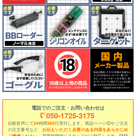
電話でのご注文・お問い合わせは
050-1725-3175
自動音声にて
24
時間
365
日受付します。商品ページIDやご注文
の注文番号など、
お伝えいただく必要のある内容をあらかじめ
ご準備
ください。営業時間内にスタッフがご対応します。SMS