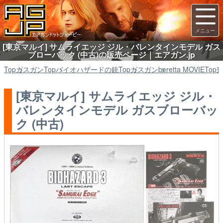
[東京マルイ] サムライエッジ ジル・バレンタインモデル ガス
ブローバック (中古)の販売ページ｜エアガン.jp
Top
ガスガン
Top
バイオハザードの銃
Top
ガスガン
beretta MOVIE
Top
[東京マルイ] サムライエッジ ジル・
バレンタインモデル ガスブローバッ
ク (中古)