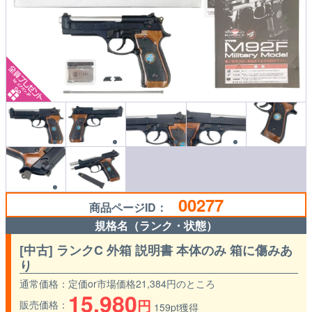
00277
商品ページID：
規格名（ランク・状態）
[中古] ランクC 外箱 説明書 本体のみ 箱に傷みあ
り
通常価格
定価or市場価格21,384円のところ
15,980
円
販売価格
159pt獲得