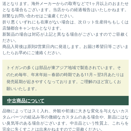
送となります。海外メーカーからの取寄などで1ヶ月以上のおまたせ
となる場合もございます。
当店からの経過報告はいたしかねます。
頻繁なお問い合わせはご遠慮ください。
折り悪くいずれにも在庫がない場合は、次ロット生産待ちもしくは
店舗都合キャンセルとなります。
新製品の場合は対応が上記と異なる場合がございますのでご容赦く
ださい。
商品入荷後は原則2営業日内に発送します。お届け希望日等ございま
したらお早めにご連絡ください。
トイガンの多くは部品が東アジア地域で製造されています。そ
のため毎年、年末年始～春節の時期である11月～翌3月あたりは
発売延期が起きやすくなっております。ご理解のほど宜しくお
願いいたします。
中古商品について
品物によってはスミ入れ、外観や初速に大きな変化を与えないカス
タムパーツの組込み等の微細なカスタムのある場合や、新品にはな
い臭気等のある場合がございます。中古品という性質上、これらを
完全に失くすことは出来かねますのでご容赦ください。