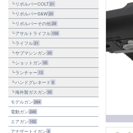
リボルバーCOLT
21
リボルバーS&W
20
リボルバーその他
29
アサルトライフル
159
ライフル
31
サブマシンガン
35
ショットガン
35
ランチャー
13
ハンドグレネード
6
海外製ガスガン
35
モデルガン
284
電動ガン
249
エアガン
152
アナザートイガン
4