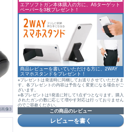
エアソフトガン本体購入の方に、A5ターゲット
ペーパーを3枚プレゼント！
商品レビューを書いていただける方に、2WAY
スマホスタンドをプレゼント！
※プレゼントは発送時に同梱してお送りさせていただきま
す。各プレゼントの内容は予告なく変更になる場合がご
ざいます。
※各プレゼントは1発送に対して1点ずつとなります。購入
されたガンの数に応じて増やす対応は行っておりません
のでご容赦ください。
画像3
この商品のレビュー
レビューを書く