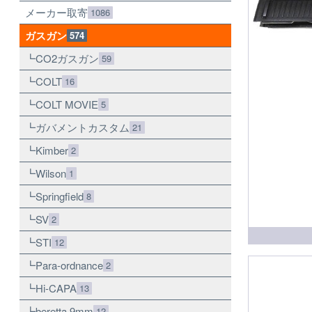
メーカー取寄
1086
ガスガン
574
CO2ガスガン
59
COLT
16
COLT MOVIE
5
ガバメントカスタム
21
Kimber
2
Wilson
1
Springfield
8
SV
2
STI
12
Para-ordnance
2
Hi-CAPA
13
beretta 9mm
12