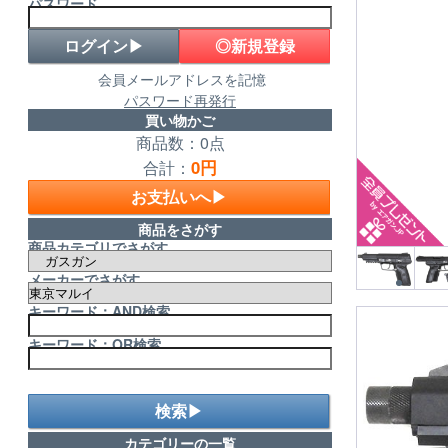
パスワード
◎新規登録
会員メールアドレスを記憶
パスワード再発行
買い物かご
商品数：0点
0円
合計：
お支払いへ▶
商品をさがす
商品カテゴリでさがす
メーカーでさがす
キーワード：AND検索
キーワード：OR検索
検索▶
カテゴリーの一覧