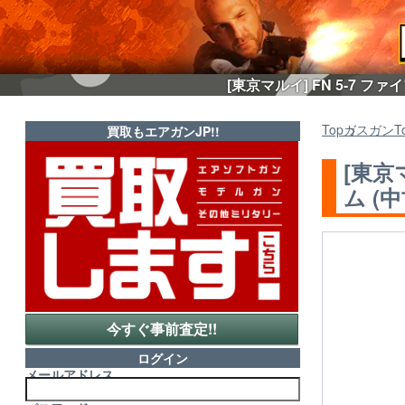
[東京マルイ] FN 5-7
Top
ガスガン
T
買取もエアガンJP!!
[東京
ム (中
今すぐ事前査定!!
ログイン
メールアドレス