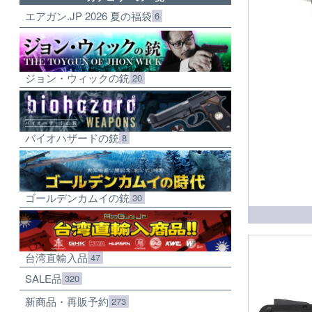
エアガン.JP 2026 夏の福袋
6
ジョン・ウィックの銃
20
バイオハザードの銃
8
ゴールデンカムイの銃
30
台湾直輸入品
47
SALE品
320
新商品・再販予約
273