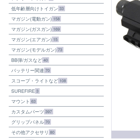
低年齢層向けトイガン
33
マガジン(電動ガン)
158
マガジン(ガスガン)
169
マガジン(エアガン)
15
マガジン(モデルガン)
73
BB弾/ガスなど
40
バッテリー関連
70
スコープ・ライトなど
108
SUREFIRE
3
マウント
63
カスタムパーツ
397
グリップパネル
70
その他アクセサリ
80