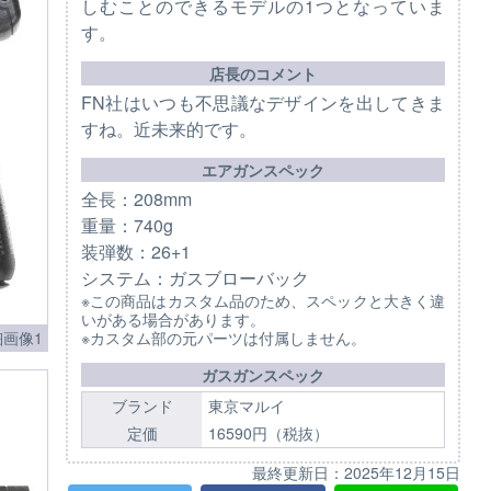
しむことのできるモデルの1つとなっていま
す。
店長のコメント
FN社はいつも不思議なデザインを出してきま
すね。近未来的です。
エアガンスペック
全長：208mm
重量：740g
装弾数：26+1
システム：ガスブローバック
※この商品はカスタム品のため、スペックと大きく違
いがある場合があります。
画像1
※カスタム部の元パーツは付属しません。
ガスガンスペック
ブランド
東京マルイ
定価
16590円（税抜）
最終更新日：
2025年12月15日