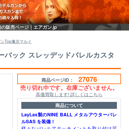
)の販売ページ｜エアガン.jp
ガン
Top
東京マルイ
スブローバック スレッデッドバレルカスタ
27076
商品ページID：
売り切れ中です。在庫ございません。
高価買取します! 詳しくはこちら
商品について
LayLax製のNINE BALL メタルアウターバレ
ルSAS を装備！
様々なバレルアタッチメントを取り付け可