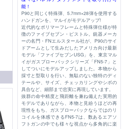
能！
P90と同じく特殊弾、5.7mm×28弾を使用する
ハンドガンを、マルイがモデルアップ!
近代的なポリマーフレームと特殊弾仕様が特
徴のファイブセブン・ピストル。銃器メーカ
ーの名門・FNエルスタール社が、P90のサイ
ドアームとして生みだしたアメリカ向け最新
モデル「ファイブセブンUSG」を、東京マル
イがガスブローバックシリーズ「FN5-7」と
してついにモデルアップしました。本物から
採寸と型取りを行い、無駄のない独特のディ
テールや、サイズ、チェッカリングやシボの
具合など、細部まで忠実に再現しています。
抜群の命中精度と飛距離を兼ね備えた実用的
モデルでありながら、本物と見紛うほどの再
現性をもち、ガスブローバックならではのリ
コイルを体感できるFN5-7は、数あるエアソ
フトガンの中でも様々な視点から多角的に楽