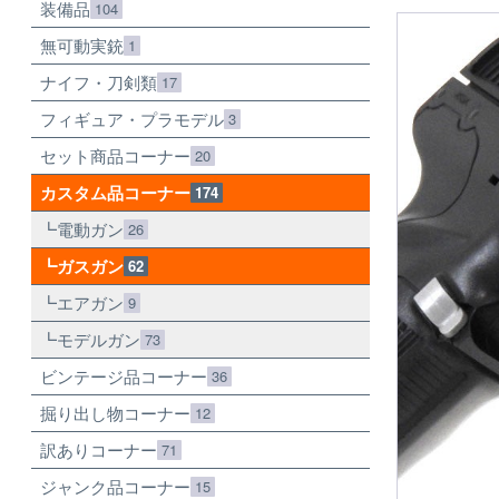
装備品
104
無可動実銃
1
ナイフ・刀剣類
17
フィギュア・プラモデル
3
セット商品コーナー
20
カスタム品コーナー
174
電動ガン
26
ガスガン
62
エアガン
9
モデルガン
73
ビンテージ品コーナー
36
掘り出し物コーナー
12
訳ありコーナー
71
ジャンク品コーナー
15