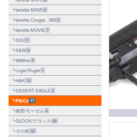
beretta M93R
2
beretta Cougar, .380
3
beretta MOVIE
7
SIG
11
S&W
9
Walther
5
Luger/Ruger
1
H&K
13
DESERT EAGLE
3
FN/Cz
17
南部/モーゼル
4
GLOCK/グロック
28
その他
34