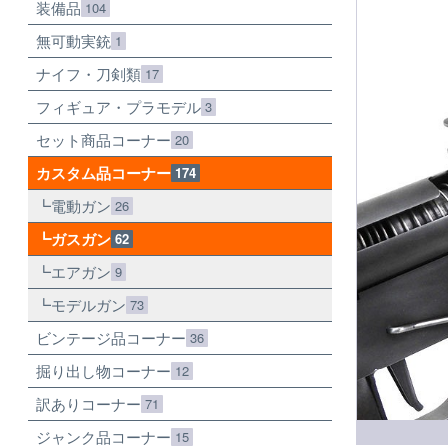
装備品
104
無可動実銃
1
ナイフ・刀剣類
17
フィギュア・プラモデル
3
セット商品コーナー
20
カスタム品コーナー
174
電動ガン
26
ガスガン
62
エアガン
9
モデルガン
73
ビンテージ品コーナー
36
掘り出し物コーナー
12
訳ありコーナー
71
ジャンク品コーナー
15