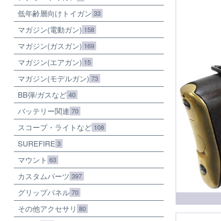
低年齢層向けトイガン
33
マガジン(電動ガン)
158
マガジン(ガスガン)
169
マガジン(エアガン)
15
マガジン(モデルガン)
73
BB弾/ガスなど
40
バッテリー関連
70
スコープ・ライトなど
108
SUREFIRE
3
マウント
63
カスタムパーツ
397
グリップパネル
70
その他アクセサリ
80