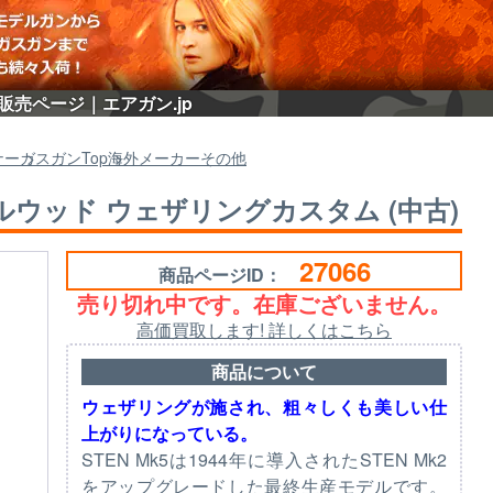
)の販売ページ｜エアガン.jp
ナー
ガスガン
Top
海外メーカーその他
ク リアルウッド ウェザリングカスタム (中古)
27066
商品ページID：
売り切れ中です。在庫ございません。
高価買取します! 詳しくはこちら
商品について
ウェザリングが施され、粗々しくも美しい仕
上がりになっている。
STEN Mk5は1944年に導入されたSTEN Mk2
をアップグレードした最終生産モデルです。