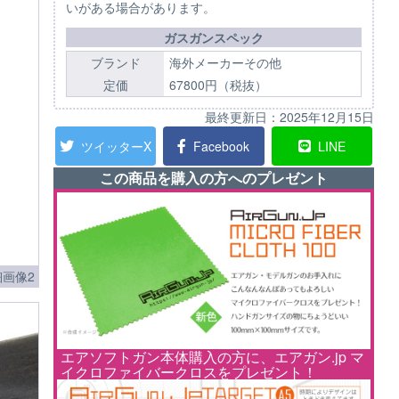
いがある場合があります。
ガスガンスペック
ブランド
海外メーカーその他
定価
67800円（税抜）
最終更新日：
2025年12月15日
ツイッターX
Facebook
LINE
この商品を購入の方へのプレゼント
画像2
エアソフトガン本体購入の方に、エアガン.jp マ
イクロファイバークロスをプレゼント！