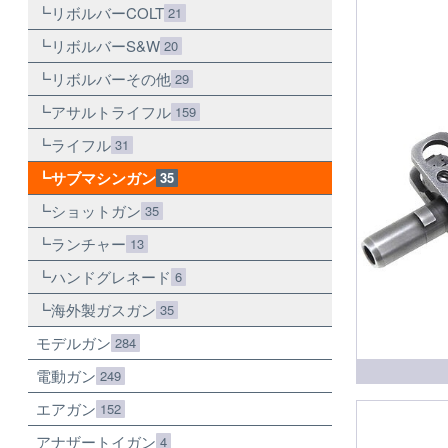
リボルバーCOLT
21
リボルバーS&W
20
リボルバーその他
29
アサルトライフル
159
ライフル
31
サブマシンガン
35
ショットガン
35
ランチャー
13
ハンドグレネード
6
海外製ガスガン
35
モデルガン
284
電動ガン
249
エアガン
152
アナザートイガン
4