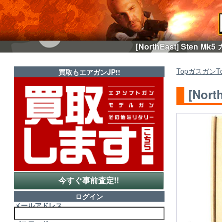
[NorthEast] St
Top
ガスガン
T
買取もエアガンJP!!
[No
今すぐ事前査定!!
ログイン
メールアドレス