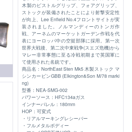
木製のピストルグリップ、フォアグリップ、
ストックが装備されたことにより射撃安定性
が向上、Lee Enfield No.4フロントサイトが実
装されました。ノルマンディーのトンガ作
戦、アーネムのマーケットガーデン作戦を代
表にヨーロッパ中の空挺部隊に採用。第一次
世界大戦後、第二次中東戦争(スエズ危機)から
マレー非常事態に至る冷戦初期まで英国軍に
て使用された名銃です。
商品名：NorthEast Sten Mk5 木製ストック マ
シンカービンGBB (Elkington&Son M/78 marki
ng)
型番：NEA-SMG-002
パワーソース：HFC134aガス
インナーバレル：180mm
HOP：可変式
・リアルマーキングレシーバー
・フルメタルボディー