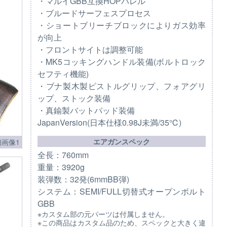
・マルイGBB互換HOPバレル
・ブルードサーフェスプロセス
・ショートブリーチブロックによりガス効率
が向上
・フロントサイトは調整可能
・MK5コッキングハンドル装備(ボルトロック
セフティ機能)
・ブナ製木製ピストルグリップ、フォアグリ
ップ、ストック装備
・真鍮製バットパッド装備
JapanVersion(日本仕様0.98J未満/35℃)
エアガンスペック
画像1
全長：760mm
重量：3920g
装弾数：32発(6mmBB弾)
システム：SEMI/FULL切替式オープンボルト
GBB
※カスタム部の元パーツは付属しません。
※この商品はカスタム品のため、スペックと大きく違