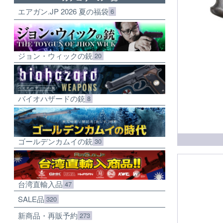
エアガン.JP 2026 夏の福袋
6
ジョン・ウィックの銃
20
バイオハザードの銃
8
ゴールデンカムイの銃
30
台湾直輸入品
47
SALE品
320
新商品・再販予約
273