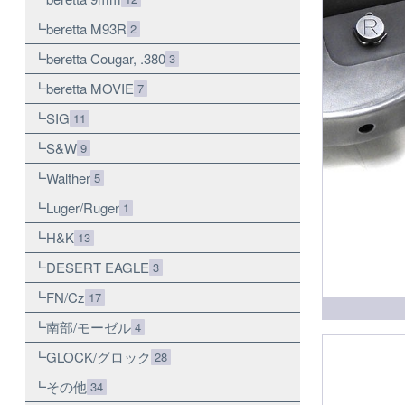
beretta M93R
2
beretta Cougar, .380
3
beretta MOVIE
7
SIG
11
S&W
9
Walther
5
Luger/Ruger
1
H&K
13
DESERT EAGLE
3
FN/Cz
17
南部/モーゼル
4
GLOCK/グロック
28
その他
34