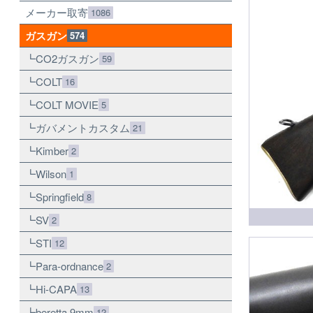
メーカー取寄
1086
ガスガン
574
CO2ガスガン
59
COLT
16
COLT MOVIE
5
ガバメントカスタム
21
Kimber
2
Wilson
1
Springfield
8
SV
2
STI
12
Para-ordnance
2
Hi-CAPA
13
beretta 9mm
12