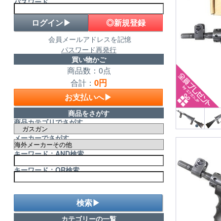
パスワード
◎新規登録
会員メールアドレスを記憶
パスワード再発行
買い物かご
商品数：0点
0円
合計：
お支払いへ▶
商品をさがす
商品カテゴリでさがす
メーカーでさがす
キーワード：AND検索
キーワード：OR検索
検索▶
カテゴリーの一覧