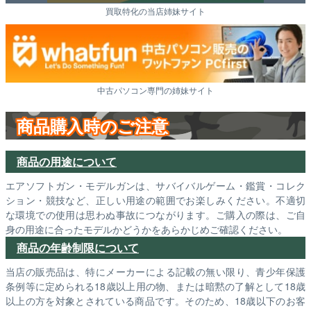
買取特化の当店姉妹サイト
中古パソコン専門の姉妹サイト
商品購入時のご注意
商品の用途について
エアソフトガン・モデルガンは、サバイバルゲーム・鑑賞・コレク
ション・競技など、正しい用途の範囲でお楽しみください。不適切
な環境での使用は思わぬ事故につながります。ご購入の際は、ご自
身の用途に合ったモデルかどうかをあらかじめご確認ください。
商品の年齢制限について
当店の販売品は、特にメーカーによる記載の無い限り、青少年保護
条例等に定められる18歳以上用の物、または暗黙の了解として18歳
以上の方を対象とされている商品です。そのため、18歳以下のお客