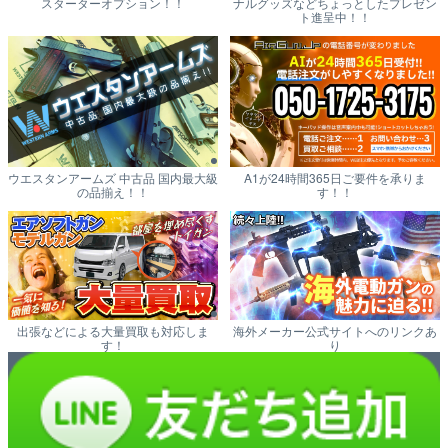
スターターオプション！！
ナルグッズなどちょっとしたプレゼン
ト進呈中！！
ウエスタンアームズ 中古品 国内最大級
A1が24時間365日ご要件を承りま
の品揃え！！
す！！
出張などによる大量買取も対応しま
海外メーカー公式サイトへのリンクあ
す！
り