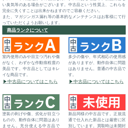
い臭気等のある場合がございます。中古品という性質上、これらを
完全に失くすことは出来かねますのでご容赦ください。
また、マガジンガス漏れ等の基本的なメンテナンスはお客様にて行
っていただくようお願いします。
商品ランクについて
室内使用のみや目立つ汚れや傷
多少の傷や、年式相応の使用感
がなく、わずかな作動痕程度の
がありますが、動作自体に問題
美品です。中古品としてはキレ
はありません。普通の中古品で
イな商品です。
す。
中古品についてはこちら
中古品についてはこちら
塗装の剥げや傷、劣化が目立つ
新品同様の中古品です。正規流
ものの、動作自体に問題はあり
通で仕入れた新品とは厳密に区
ません。充分使える中古品で
別しています。買取時は未開封