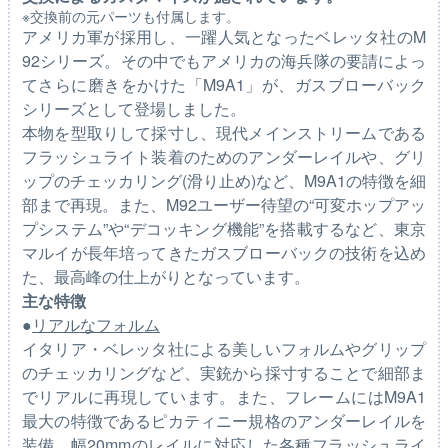
※交換前の元パーツも付属します。
アメリカ軍が採用し、一躍人気となったベレッタ社のM
92シリーズ。その中でもアメリカの海兵隊の要請によっ
てさらに磨きをかけた「M9A1」が、ガスブローバック
シリーズとして登場しました。
本物を型取りして採寸し、現代メインストリームである
フラッシュライト装着のためのアンダーレイルや、グリ
ップのチェッカリング(滑り止め)など、M9A1の特徴を細
部まで再現。また、M92ユーザー待望の“可変ホップアッ
プシステム”や“デコッキング機能”を搭載するなど、東京
マルイが長年培ってきたガスブローバックの技術を込め
た、最高峰の仕上がりとなっています。
主な特徴
●
リアルなフォルム
イタリア・ベレッタ社による美しいフォルムやグリップ
のチェッカリングなど、実銃から採寸することで細部ま
でリアルに再現しています。また、フレームにはM9A1
最大の特徴であるピカティニー規格のアンダーレイルを
装備。幅20mmのレイルに対応した各種フラッシュライ