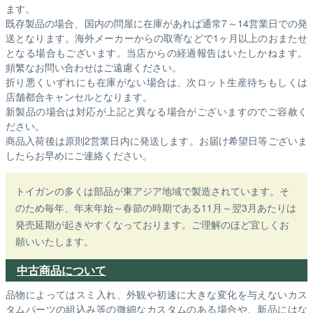
ます。
既存製品の場合、国内の問屋に在庫があれば通常7～14営業日での発
送となります。海外メーカーからの取寄などで1ヶ月以上のおまたせ
となる場合もございます。
当店からの経過報告はいたしかねます。
頻繁なお問い合わせはご遠慮ください。
折り悪くいずれにも在庫がない場合は、次ロット生産待ちもしくは
店舗都合キャンセルとなります。
新製品の場合は対応が上記と異なる場合がございますのでご容赦く
ださい。
商品入荷後は原則2営業日内に発送します。お届け希望日等ございま
したらお早めにご連絡ください。
トイガンの多くは部品が東アジア地域で製造されています。そ
のため毎年、年末年始～春節の時期である11月～翌3月あたりは
発売延期が起きやすくなっております。ご理解のほど宜しくお
願いいたします。
中古商品について
品物によってはスミ入れ、外観や初速に大きな変化を与えないカス
タムパーツの組込み等の微細なカスタムのある場合や、新品にはな