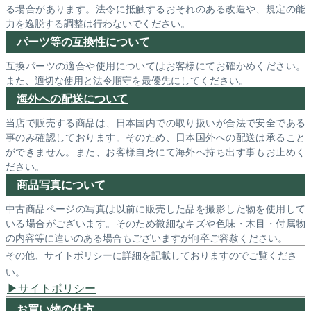
る場合があります。法令に抵触するおそれのある改造や、規定の能
力を逸脱する調整は行わないでください。
パーツ等の互換性について
互換パーツの適合や使用についてはお客様にてお確かめください。
また、適切な使用と法令順守を最優先にしてください。
海外への配送について
当店で販売する商品は、日本国内での取り扱いが合法で安全である
事のみ確認しております。そのため、日本国外への配送は承ること
ができません。また、お客様自身にて海外へ持ち出す事もお止めく
ださい。
商品写真について
中古商品ページの写真は以前に販売した品を撮影した物を使用して
いる場合がございます。そのため微細なキズや色味・木目・付属物
の内容等に違いのある場合もございますが何卒ご容赦ください。
その他、サイトポリシーに詳細を記載しておりますのでご覧くださ
い。
サイトポリシー
お買い物の仕方