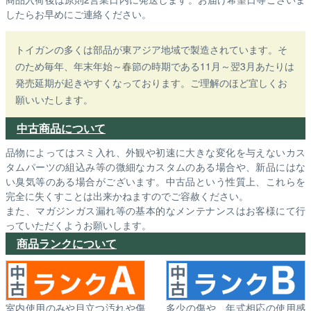
したらお早めにご連絡ください。
トイガンの多くは部品が東アジア地域で製造されています。そ
のため毎年、年末年始～春節の時期である11月～翌3月あたりは
発売延期が起きやすくなっております。ご理解のほど宜しくお
願いいたします。
中古商品について
品物によってはスミ入れ、外観や初速に大きな変化を与えないカス
タムパーツの組込み等の微細なカスタムのある場合や、新品にはな
い臭気等のある場合がございます。中古品という性質上、これらを
完全に失くすことは出来かねますのでご容赦ください。
また、マガジンガス漏れ等の基本的なメンテナンスはお客様にて行
っていただくようお願いします。
商品ランクについて
室内使用のみや目立つ汚れや傷
多少の傷や、年式相応の使用感