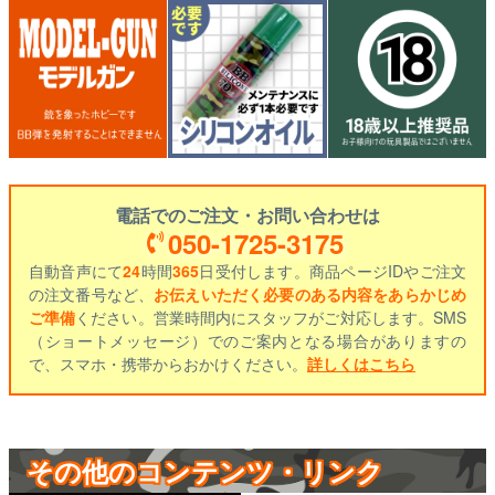
電話でのご注文・お問い合わせは
050-1725-3175
自動音声にて
24
時間
365
日受付します。商品ページIDやご注文
の注文番号など、
お伝えいただく必要のある内容をあらかじめ
ご準備
ください。営業時間内にスタッフがご対応します。SMS
（ショートメッセージ）でのご案内となる場合がありますの
で、スマホ・携帯からおかけください。
詳しくはこちら
その他のコンテンツ・リンク