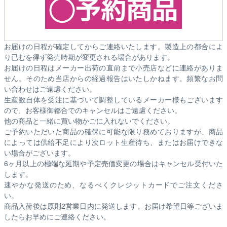
お届けの日程が確定してからご連絡いたします。製造上の都合によ
り已むを得ず発売時期が変更される場合があります。
お届けの日程はメーカー出荷の直前まで小売店などに連絡がありま
せん。そのため
当店からの経過報告はいたしかねます。
頻繁なお問
い合わせはご遠慮ください。
生産数自体を受注に基づいて調整しているメーカー様もございます
ので、お客様御都合でのキャンセルはご遠慮ください。
他の商品と一緒に買い物かごに入れないでください。
ご予約いただいた商品の確保に可能な限り務めておりますが、商品
によっては供給不足により次ロット生産待ち、またはお届けできな
い場合がございます。
6ヶ月以上の極端な延期や予定売価変更の場合はキャンセル受付いた
します。
速やかな発送のため、なるべくクレジットカードでご注文くださ
い。
商品入荷後は原則2営業日内に発送します。お届け希望日等ございま
したらお早めにご連絡ください。