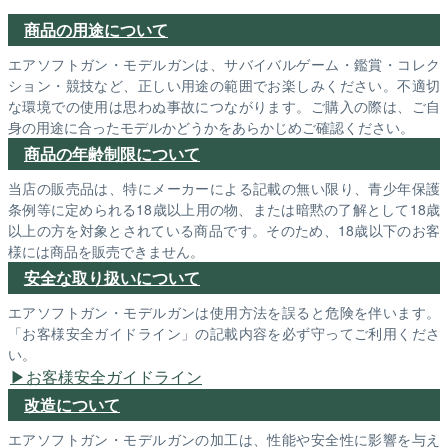
商品の用途について
エアソフトガン・モデルガンは、サバイバルゲーム・鑑賞・コレク
ション・競技など、正しい用途の範囲でお楽しみください。不適切
な環境での使用は思わぬ事故につながります。ご購入の際は、ご自
身の用途に合ったモデルかどうかをあらかじめご確認ください。
商品の年齢制限について
当店の販売品は、特にメーカーによる記載の無い限り、青少年保護
条例等に定められる18歳以上用の物、または暗黙の了解として18歳
以上の方を対象とされている商品です。そのため、18歳以下のお客
様には商品を販売できません。
安全な取り扱いについて
エアソフトガン・モデルガンは使用方法を誤ると危険を伴います。
「お客様安全ガイドライン」の記載内容を必ず守ってご利用くださ
い。
お客様安全ガイドライン
改造について
エアソフトガン・モデルガンの加工は、性能や安全性に影響を与え