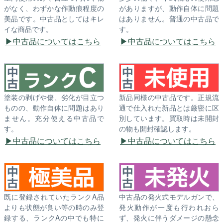
がなく、わずかな作動痕程度の
がありますが、動作自体に問題
美品です。中古品としてはキレ
はありません。普通の中古品で
イな商品です。
す。
中古品についてはこちら
中古品についてはこちら
塗装の剥げや傷、劣化が目立つ
新品同様の中古品です。正規流
ものの、動作自体に問題はあり
通で仕入れた新品とは厳密に区
ません。充分使える中古品で
別しています。買取時は未開封
す。
の物も開封確認します。
中古品についてはこちら
中古品についてはこちら
既に登録されていたランクA品
中古品の発火式モデルガンで、
よりも状態が良い等の時のみ登
発火動作が一度も行われおら
録する、ランクAの中でも特に
ず、発火に伴うダメージの懸念