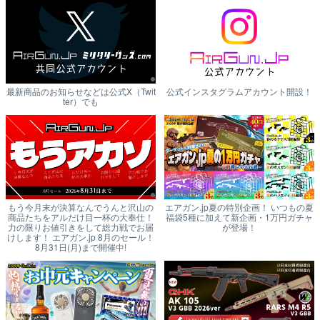
最新商品のお知らせなどは公式X（Twit
公式インスタグラムアカウント開設！
ter）でも
もう今月末が決算なんでうんと沢山の
エアガン.jp夏の特別企画！ いつもの夏
商品たちをアルだけ目一杯の大奉仕！
福袋5種に加えて新企画・1万円ガチャ
力の限りお値引きをして総力戦でお届
が登場！
けします！ エアガン.jp 8月のセール！
8月31日(月)まで開催中!