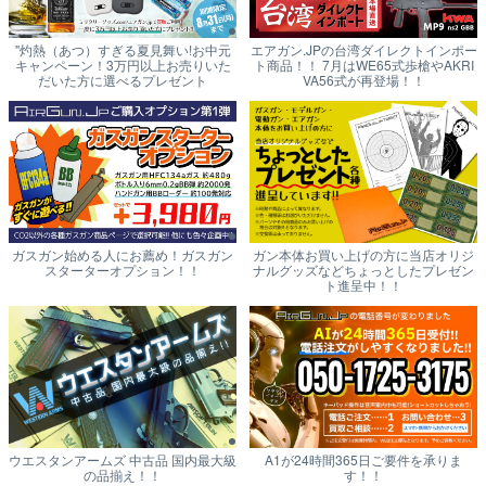
"灼熱（あつ）すぎる夏見舞い!お中元
エアガン.JPの台湾ダイレクトインポー
キャンペーン！3万円以上お売りいた
ト商品！！ 7月はWE65式歩槍やAKRI
だいた方に選べるプレゼント
VA56式が再登場！！
ガスガン始める人にお薦め！ガスガン
ガン本体お買い上げの方に当店オリジ
スターターオプション！！
ナルグッズなどちょっとしたプレゼン
ト進呈中！！
ウエスタンアームズ 中古品 国内最大級
A1が24時間365日ご要件を承りま
の品揃え！！
す！！